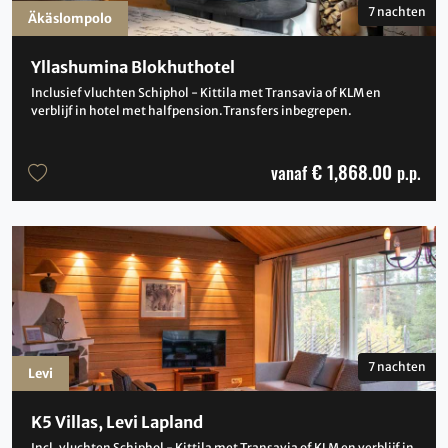
7 nachten
Äkäslompolo
Yllashumina Blokhuthotel
Inclusief vluchten Schiphol - Kittila met Transavia of KLM en
verblijf in hotel met halfpension.Transfers inbegrepen.
€ 1,868.00
vanaf
p.p.
7 nachten
Levi
K5 Villas, Levi Lapland
Incl. vluchten Schiphol - Kittila met Transavia of KLM en verblijf in