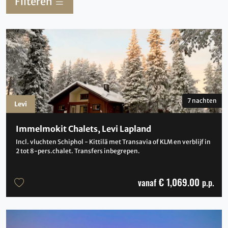
Filteren
7 nachten
Levi
Immelmokit Chalets, Levi Lapland
Incl. vluchten Schiphol - Kittilä met Transavia of KLM en verblijf in
2 tot 8-pers.chalet. Transfers inbegrepen.
€ 1,069.00
vanaf
p.p.