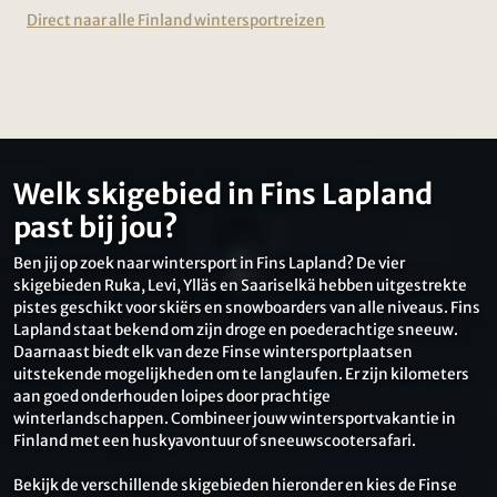
Direct naar alle Finland wintersportreizen
Welk skigebied in Fins Lapland
past bij jou?
Ben jij op zoek naar wintersport in Fins Lapland? De vier
skigebieden Ruka, Levi, Ylläs en Saariselkä hebben uitgestrekte
pistes geschikt voor skiërs en snowboarders van alle niveaus. Fins
Lapland staat bekend om zijn droge en poederachtige sneeuw.
Daarnaast biedt elk van deze Finse wintersportplaatsen
uitstekende mogelijkheden om te langlaufen. Er zijn kilometers
aan goed onderhouden loipes door prachtige
winterlandschappen. Combineer jouw wintersportvakantie in
Finland met een huskyavontuur of sneeuwscootersafari.
Bekijk de verschillende skigebieden hieronder en kies de Finse