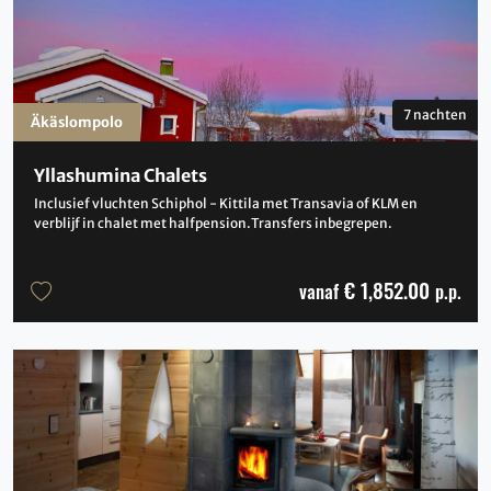
7 nachten
Äkäslompolo
Yllashumina Chalets
Inclusief vluchten Schiphol - Kittila met Transavia of KLM en
verblijf in chalet met halfpension.Transfers inbegrepen.
€ 1,852.00
vanaf
p.p.