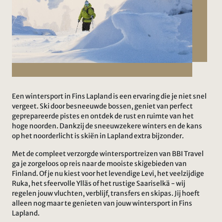
Een wintersport in Fins Lapland is een ervaring die je niet snel
vergeet. Ski door besneeuwde bossen, geniet van perfect
geprepareerde pistes en ontdek de rust en ruimte van het
hoge noorden. Dankzij de sneeuwzekere winters en de kans
op het noorderlicht is skiën in Lapland extra bijzonder.
Met de compleet verzorgde wintersportreizen van BBI Travel
ga je zorgeloos op reis naar de mooiste skigebieden van
Finland. Of je nu kiest voor het levendige Levi, het veelzijdige
Ruka, het sfeervolle Ylläs of het rustige Saariselkä - wij
regelen jouw vluchten, verblijf, transfers en skipas. Jij hoeft
alleen nog maar te genieten van jouw wintersport in Fins
Lapland.