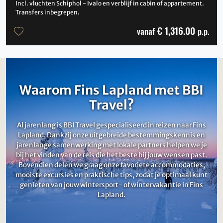
Incl. vluchten Schiphol - Ivalo en verblijf in cabin of appartement.
Transfers inbegrepen.
€ 1,316.00
vanaf
p.p.
Waarom Fins Lapland met BBI
Travel?
Al jarenlang is BBI Travel gespecialiseerd in reizen naar Fins
Lapland. Dankzij onze uitgebreide bestemmingskennis en
jarenlange samenwerking met lokale partners helpen we je
bij het vinden van de reis die het beste bij jouw wensen past.
Bovendien delen we graag onze favoriete accommodaties,
mooiste excursies en praktische tips, zodat je optimaal kunt
genieten van jouw wintersport- of wintervakantie in Fins
Lapland.