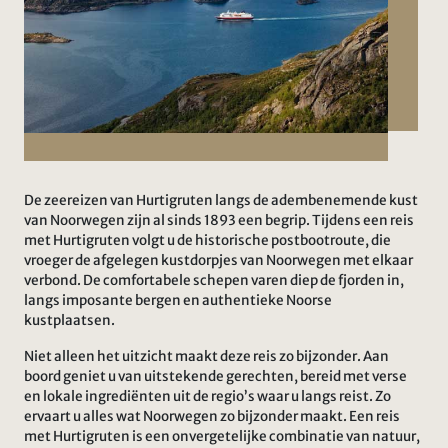
De zeereizen van Hurtigruten langs de adembenemende kust
van Noorwegen zijn al sinds 1893 een begrip. Tijdens een reis
met Hurtigruten volgt u de historische postbootroute, die
vroeger de afgelegen kustdorpjes van Noorwegen met elkaar
verbond. De comfortabele schepen varen diep de fjorden in,
langs imposante bergen en authentieke Noorse
kustplaatsen.
Niet alleen het uitzicht maakt deze reis zo bijzonder. Aan
boord geniet u van uitstekende gerechten, bereid met verse
en lokale ingrediënten uit de regio’s waar u langs reist. Zo
ervaart u alles wat Noorwegen zo bijzonder maakt. Een reis
met Hurtigruten is een onvergetelijke combinatie van natuur,