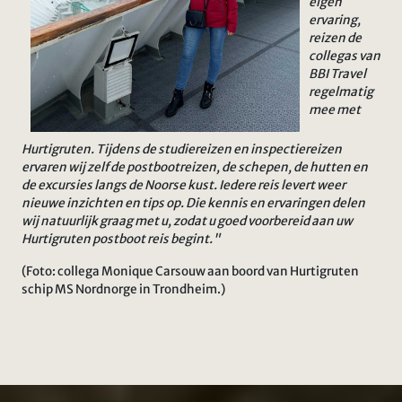
eigen
ervaring,
reizen de
collegas van
BBI Travel
regelmatig
mee met
Hurtigruten. Tijdens de studiereizen en inspectiereizen
ervaren wij zelf de postbootreizen, de schepen, de hutten en
de excursies langs de Noorse kust. Iedere reis levert weer
nieuwe inzichten en tips op. Die kennis en ervaringen delen
wij natuurlijk graag met u, zodat u goed voorbereid aan uw
Hurtigruten postboot reis begint."
(Foto: collega Monique Carsouw aan boord van Hurtigruten
schip MS Nordnorge in Trondheim.)