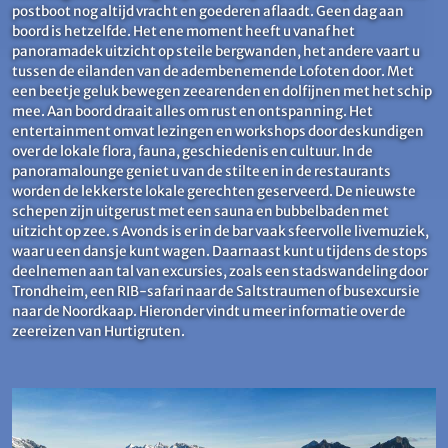
postboot nog altijd vracht en goederen aflaadt. Geen dag aan
boord is hetzelfde. Het ene moment heeft u vanaf het
panoramadek uitzicht op steile bergwanden, het andere vaart u
tussen de eilanden van de adembenemende Lofoten door. Met
een beetje geluk bewegen zeearenden en dolfijnen met het schip
mee. Aan boord draait alles om rust en ontspanning. Het
entertainment omvat lezingen en workshops door deskundigen
over de lokale flora, fauna, geschiedenis en cultuur. In de
panoramalounge geniet u van de stilte en in de restaurants
worden de lekkerste lokale gerechten geserveerd. De nieuwste
schepen zijn uitgerust met een sauna en bubbelbaden met
uitzicht op zee. s Avonds is er in de bar vaak sfeervolle livemuziek,
waar u een dansje kunt wagen. Daarnaast kunt u tijdens de stops
deelnemen aan tal van excursies, zoals een stadswandeling door
Trondheim, een RIB-safari naar de Saltstraumen of busexcursie
naar de Noordkaap. Hieronder vindt u meer informatie over de
zeereizen van Hurtigruten.