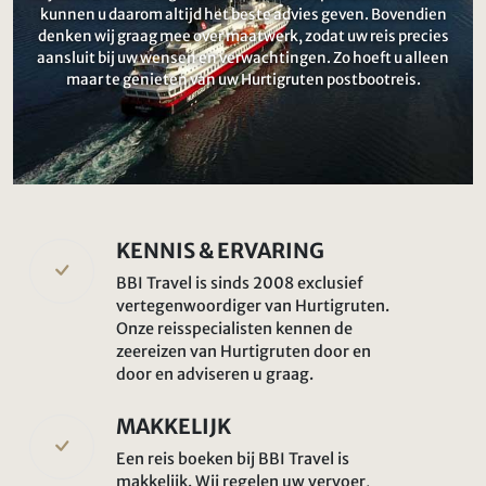
kunnen u daarom altijd het beste advies geven. Bovendien
denken wij graag mee over maatwerk, zodat uw reis precies
aansluit bij uw wensen en verwachtingen. Zo hoeft u alleen
maar te genieten van uw Hurtigruten postbootreis.
KENNIS & ERVARING
BBI Travel is sinds 2008 exclusief
vertegenwoordiger van Hurtigruten.
Onze reisspecialisten kennen de
zeereizen van Hurtigruten door en
door en adviseren u graag.
MAKKELIJK
Een reis boeken bij BBI Travel is
makkelijk. Wij regelen uw vervoer,