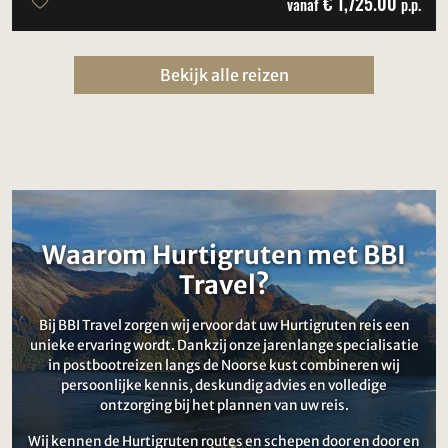
€ 1,725.00
vanaf
p.p.
Bekijk alle reizen
Waarom Hurtigruten met BBI
Travel?
Bij BBI Travel zorgen wij ervoor dat uw Hurtigruten reis een
unieke ervaring wordt. Dankzij onze jarenlange specialisatie
in postbootreizen langs de Noorse kust combineren wij
persoonlijke kennis, deskundig advies en volledige
ontzorging bij het plannen van uw reis.
Wij kennen de Hurtigruten routes en schepen door en door en