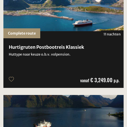
Complete route
11 nachten
Hurtigruten Postbootreis Klassiek
Huttype naar keuze o.b.v. volpension.
€ 3,249.00
vanaf
p.p.