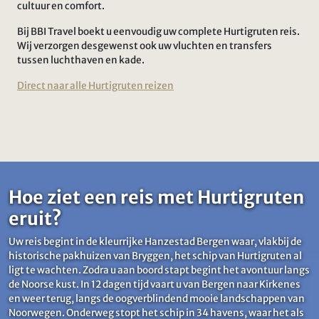
cultuur en comfort.
Bij BBI Travel boekt u eenvoudig uw complete Hurtigruten reis.
Wij verzorgen desgewenst ook uw vluchten en transfers
tussen luchthaven en kade.
Direct naar alle Hurtigruten reizen
Hoe ziet een reis met Hurtigruten
eruit?
Uw reis begint in de kleurrijke Hanzestad Bergen waar, vlakbij de
historische pakhuizen van Bryggen, het schip van Hurtigruten al
ligt te wachten. Zodra u aan boord stapt begint het avontuur langs
de Noorse kust. In 12 dagen tijd vaart u van Bergen naar Kirkenes
en weer terug, langs de oogverblindend mooie landschappen van
Noorwegen. Onderweg stopt het schip in 34 havens, waar het als