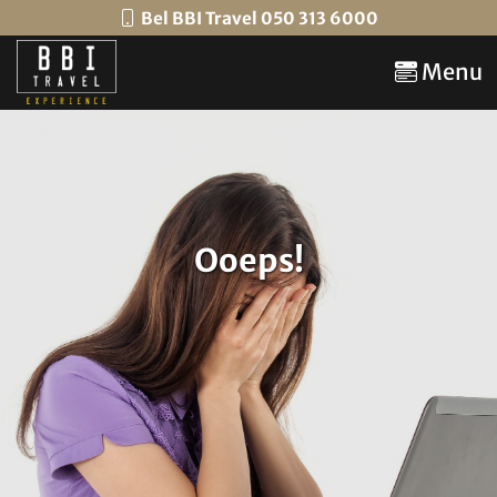
Bel BBI Travel 050 313 6000
Menu
Ooeps!