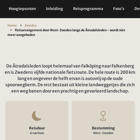
Hoogtepunten
Inleiding
Reisprogramma
Foto's
Det
Home
Zweden
Fietsarrangement door West-Zweden langs de Ätradalsleden - wordt niet
meer aangeboden
De Ätradalsleden loopt helemaal van Falköping naar Falkenberg
en is Zwedens vijfde nationale fietsroute. De hele route is 200 km
lang en ongeveer de helft ervan is autovrij op de oude
spoorwegberm. De rest bestaat uit kleine landweggetjes die zich
een weg banen door een prachtig en gevarieerd landschap.
Reisduur
Bestemming
6 nachten
West-Zweden