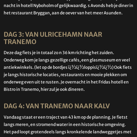
nacht in hotell Nyboholm of gelijkwaardig. s Avonds heb je diner in
het restaurant Bryggan, aan de oever van het meer Asunden.
DAG 3: VAN ULRICEHAMN NAAR
TRANEMO
Deze dag fiets je in totaal zo n 36 km richting het zuiden.
Onderweg kom je langs gezellige cafés, een glasmuseum en veel
antiekwinkels. (let op de bordjes ï¿½ï¿½loppisï¿½ï¿½) Ook fiets
je langs historische locaties, restaurants en mooie plekken om
onderweg even uit te rusten. Je overnacht in het Fridas hotell en
Bistro in Tranemo, hier zul je ook dineren.
DAG 4: VAN TRANEMO NAAR KALV
Vandaag staat er een traject van 43 km op de planning. Je fietst
langs meren, en stromend water in een historische omgeving.
Het pad loopt grotendeels langs kronkelende landweggetjes met