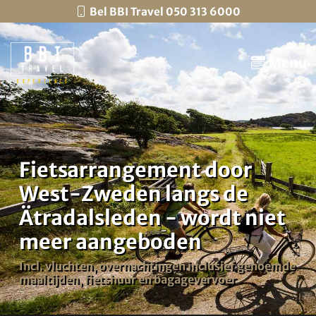
Bel BBI Travel 050 313 6000
Menu
Fietsarrangement door
West-Zweden langs de
Ätradalsleden - wordt niet
meer aangeboden
Incl. vluchten, overnachtingen inclusief genoemde
maaltijden, fietshuur en bagagevervoer