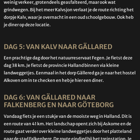
weinig verkeer, grotendeels geasfalteerd, maar ook wat
grindwegen. Bij het meer Kalvsjon verlaat je de route richting het
dorpje Kalv, waar je overnacht in een oud schoolgebouw. Ook heb
je diner op deze locatie.
DAG 5: VAN KALV NAAR GÄLLARED
Een prachtige dag door het natuurreservaat Fegen. Je fietst deze
dag 38 km. Je fietst de provincie Halland binnen via kleine
landweggetjes. Eenmaal in het dorp Gällered ga je naar het hostel
Alkoven om in te checken en heb je hier een diner.
DAG 6: VAN GÄLLARED NAAR
FALKENBERG EN NAAR GÖTEBORG
Vandaag fiets je een stukje van de mooiste weg in Halland. Dit is
een route van 41 km. Het landschap opent zich bij Askome en de
route gaat verder over kleine landweggetjes door het platteland
naar de stad Falkenberg. De route eindigd bij het treinstation. Je