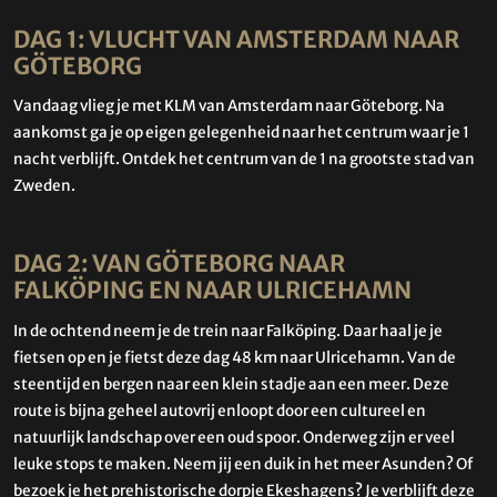
DAG 1: VLUCHT VAN AMSTERDAM NAAR
GÖTEBORG
Vandaag vlieg je met KLM van Amsterdam naar Göteborg. Na
aankomst ga je op eigen gelegenheid naar het centrum waar je 1
nacht verblijft. Ontdek het centrum van de 1 na grootste stad van
Zweden.
DAG 2: VAN GÖTEBORG NAAR
FALKÖPING EN NAAR ULRICEHAMN
In de ochtend neem je de trein naar Falköping. Daar haal je je
fietsen op en je fietst deze dag 48 km naar Ulricehamn. Van de
steentijd en bergen naar een klein stadje aan een meer. Deze
route is bijna geheel autovrij enloopt door een cultureel en
natuurlijk landschap over een oud spoor. Onderweg zijn er veel
leuke stops te maken. Neem jij een duik in het meer Asunden? Of
bezoek je het prehistorische dorpje Ekeshagens? Je verblijft deze