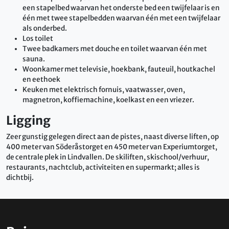
een stapelbed waarvan het onderste bed een twijfelaar is en
één met twee stapelbedden waarvan één met een twijfelaar
als onderbed.
Los toilet
Twee badkamers met douche en toilet waarvan één met
sauna.
Woonkamer met televisie, hoekbank, fauteuil, houtkachel
en eethoek
Keuken met elektrisch fornuis, vaatwasser, oven,
magnetron, koffiemachine, koelkast en een vriezer.
Ligging
Zeer gunstig gelegen direct aan de pistes, naast diverse liften, op
400 meter van Söderåstorget en 450 meter van Experiumtorget,
de centrale plek in Lindvallen. De skiliften, skischool/verhuur,
restaurants, nachtclub, activiteiten en supermarkt; alles is
dichtbij.