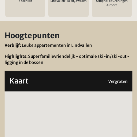
7 nachten
Lindvallen-Sälen, Zweden
Schiphol of Groningen
Airport
Hoogtepunten
Verblijf:
Leuke appartementen in Lindvallen
Highlights:
Super familievriendelijk - optimale ski-in/ski-out -
ligging in de bossen
Kaart
Vergroten