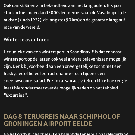
Ook dankt Sälen zijn bekendheid aan het langlaufen. Elk jaar
starten hier meer dan 15000 deelnemers aan de Vasaloppet, de
oudste (sinds 1922), de langste (90 km) en de grootste langlauf
race van de wereld.
Winterse avonturen
Het unieke van een wintersport in Scandinavië is dat er naast
wintersport op de latten ook veel andere belevenissen mogelijk
zijn. Denk bijvoorbeeld aan een onvergetelijke tocht met een
huskyslee of beleef een adrenaline-rush tijdens een
sneeuwscootersafari. Er zijn tal van activiteiten bij te boeken; je
leest hieronder meer over de mogelijkheden op het tabblad
"Excursies".
DAG 8 TERUGREIS NAAR SCHIPHOL OF
GRONINGEN AIRPORT EELDE
Na het ontbijt, check je uit en begint de terugreis naar Nederland.