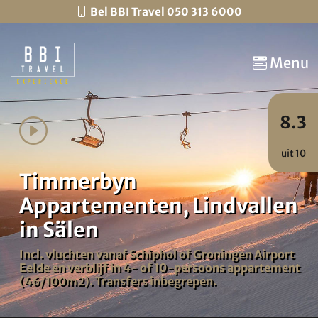
Bel BBI Travel 050 313 6000
Menu
8.3
uit 10
Timmerbyn
Appartementen, Lindvallen
in Sälen
Incl. vluchten vanaf Schiphol of Groningen Airport
Eelde en verblijf in 4- of 10-persoons appartement
(46/100m2). Transfers inbegrepen.