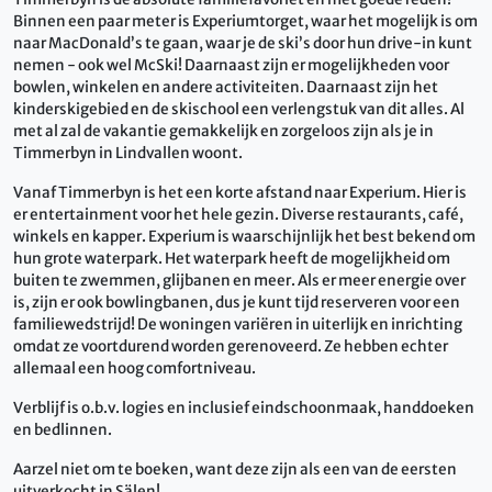
Binnen een paar meter is Experiumtorget, waar het mogelijk is om
naar MacDonald’s te gaan, waar je de ski’s door hun drive-in kunt
nemen - ook wel McSki! Daarnaast zijn er mogelijkheden voor
bowlen, winkelen en andere activiteiten. Daarnaast zijn het
kinderskigebied en de skischool een verlengstuk van dit alles. Al
met al zal de vakantie gemakkelijk en zorgeloos zijn als je in
Timmerbyn in Lindvallen woont.
Vanaf Timmerbyn is het een korte afstand naar Experium. Hier is
er entertainment voor het hele gezin. Diverse restaurants, café,
winkels en kapper. Experium is waarschijnlijk het best bekend om
hun grote waterpark. Het waterpark heeft de mogelijkheid om
buiten te zwemmen, glijbanen en meer. Als er meer energie over
is, zijn er ook bowlingbanen, dus je kunt tijd reserveren voor een
familiewedstrijd! De woningen variëren in uiterlijk en inrichting
omdat ze voortdurend worden gerenoveerd. Ze hebben echter
allemaal een hoog comfortniveau.
Verblijf is o.b.v. logies en inclusief eindschoonmaak, handdoeken
en bedlinnen.
Aarzel niet om te boeken, want deze zijn als een van de eersten
uitverkocht in Sälen!