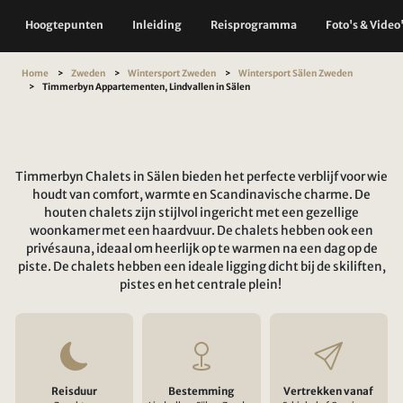
Hoogtepunten
Inleiding
Reisprogramma
Foto's & Video
Home
Zweden
Wintersport Zweden
Wintersport Sälen Zweden
Timmerbyn Appartementen, Lindvallen in Sälen
Timmerbyn Chalets in Sälen bieden het perfecte verblijf voor wie
houdt van comfort, warmte en Scandinavische charme. De
houten chalets zijn stijlvol ingericht met een gezellige
woonkamer met een haardvuur. De chalets hebben ook een
privésauna, ideaal om heerlijk op te warmen na een dag op de
piste. De chalets hebben een ideale ligging dicht bij de skiliften,
pistes en het centrale plein!
Reisduur
Bestemming
Vertrekken vanaf