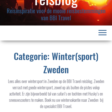
l
a
Reisinspiratie voor de mooie reisbestemmingen
p
van BBI Travel
p
e
n
Categorie: Winter(sport)
Zweden
Lees alles over wintersport in Zweden op de BBI Travel reisblog. Zweden
verrast met goede wintersport, zowel op als buiten de pistes volop
activiteit. Er zijn bijvoorbeeld tal van safari’s en tochten met Husky’s en
sneeuwscooters te maken. Boek nu uw wintervakantie naar Zweden bij
de specialist BBI Travel.