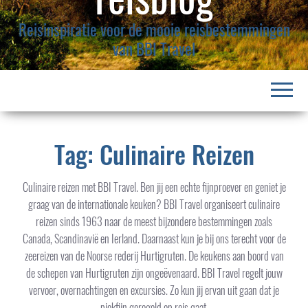
l
a
Reisinspiratie voor de mooie reisbestemmingen
p
van BBI Travel
p
e
n
Tag: Culinaire Reizen
Culinaire reizen met BBI Travel. Ben jij een echte fijnproever en geniet je
graag van de internationale keuken? BBI Travel organiseert culinaire
reizen sinds 1963 naar de meest bijzondere bestemmingen zoals
Canada, Scandinavië en Ierland. Daarnaast kun je bij ons terecht voor de
zeereizen van de Noorse rederij Hurtigruten. De keukens aan boord van
de schepen van Hurtigruten zijn ongeëvenaard. BBI Travel regelt jouw
vervoer, overnachtingen en excursies. Zo kun jij ervan uit gaan dat je
piekfijn geregeld op reis gaat.