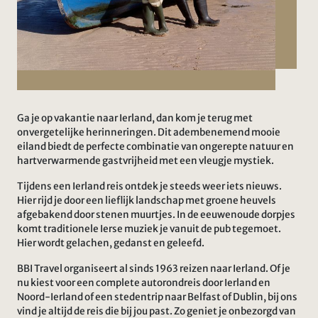
Ga je op vakantie naar Ierland, dan kom je terug met
onvergetelijke herinneringen. Dit adembenemend mooie
eiland biedt de perfecte combinatie van ongerepte natuur en
hartverwarmende gastvrijheid met een vleugje mystiek.
Tijdens een Ierland reis ontdek je steeds weer iets nieuws.
Hier rijd je door een lieflijk landschap met groene heuvels
afgebakend door stenen muurtjes. In de eeuwenoude dorpjes
komt traditionele Ierse muziek je vanuit de pub tegemoet.
Hier wordt gelachen, gedanst en geleefd.
BBI Travel organiseert al sinds 1963 reizen naar Ierland. Of je
nu kiest voor een complete autorondreis door Ierland en
Noord-Ierland of een stedentrip naar Belfast of Dublin, bij ons
vind je altijd de reis die bij jou past. Zo geniet je onbezorgd van