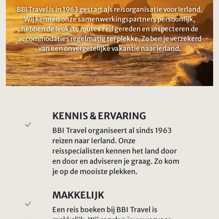
BBI Travel is in 1963 gestart als reisorganisatie voor Ierland.
Wij kennen onze samenwerkingspartners persoonlijk,
hebben de leukste routes zelf gereden en inspecteren de
accommodaties regelmatig ter plekke. Zo ben je verzekerd
van een onvergetelijke vakantie naar Ierland.
KENNIS & ERVARING
BBI Travel organiseert al sinds 1963
reizen naar Ierland. Onze
reisspecialisten kennen het land door
en door en adviseren je graag. Zo kom
je op de mooiste plekken.
MAKKELIJK
Een reis boeken bij BBI Travel is