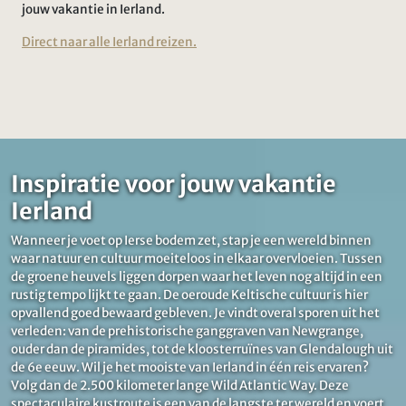
jouw vakantie in Ierland.
Direct naar alle Ierland reizen.
Inspiratie voor jouw vakantie
Ierland
Wanneer je voet op Ierse bodem zet, stap je een wereld binnen
waar natuur en cultuur moeiteloos in elkaar overvloeien. Tussen
de groene heuvels liggen dorpen waar het leven nog altijd in een
rustig tempo lijkt te gaan. De oeroude Keltische cultuur is hier
opvallend goed bewaard gebleven. Je vindt overal sporen uit het
verleden: van de prehistorische ganggraven van Newgrange,
ouder dan de piramides, tot de kloosterruïnes van Glendalough uit
de 6e eeuw. Wil je het mooiste van Ierland in één reis ervaren?
Volg dan de 2.500 kilometer lange Wild Atlantic Way. Deze
spectaculaire kustroute is een van de langste ter wereld en voert