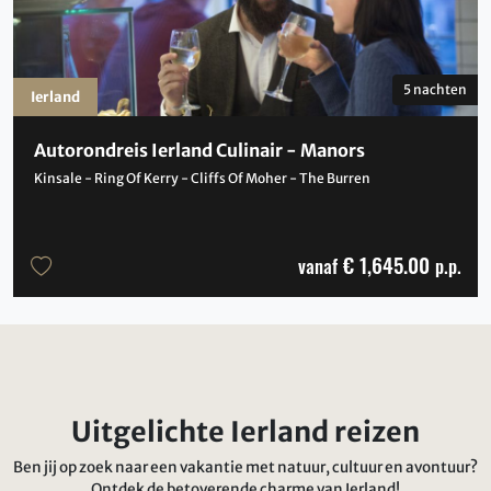
5 nachten
Ierland
Autorondreis Ierland Culinair - Manors
Kinsale - Ring Of Kerry - Cliffs Of Moher - The Burren
€ 1,645.00
vanaf
p.p.
Uitgelichte Ierland reizen
Ben jij op zoek naar een vakantie met natuur, cultuur en avontuur?
Ontdek de betoverende charme van Ierland!