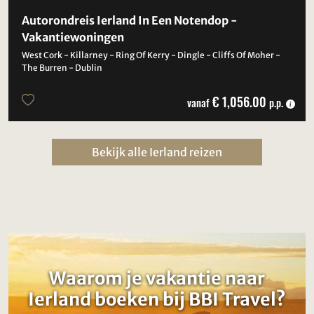
Autorondreis Ierland In Een Notendop -
Vakantiewoningen
West Cork - Killarney - Ring Of Kerry - Dingle - Cliffs Of Moher -
The Burren - Dublin
€ 1,056.00
vanaf
p.p.
Bekijk alle Ierland reizen
Waarom je vakantie naar
Ierland boeken bij BBI Travel?