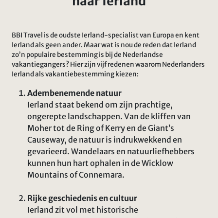
naar Ierland
BBI Travel is de oudste Ierland-specialist van Europa en kent
Ierland als geen ander. Maar wat is nou de reden dat Ierland
zo’n populaire bestemming is bij de Nederlandse
vakantiegangers? Hier zijn vijf redenen waarom Nederlanders
Ierland als vakantiebestemming kiezen:
Adembenemende natuur
Ierland staat bekend om zijn prachtige,
ongerepte landschappen. Van de kliffen van
Moher tot de Ring of Kerry en de Giant’s
Causeway, de natuur is indrukwekkend en
gevarieerd. Wandelaars en natuurliefhebbers
kunnen hun hart ophalen in de Wicklow
Mountains of Connemara.
Rijke geschiedenis en cultuur
Ierland zit vol met historische