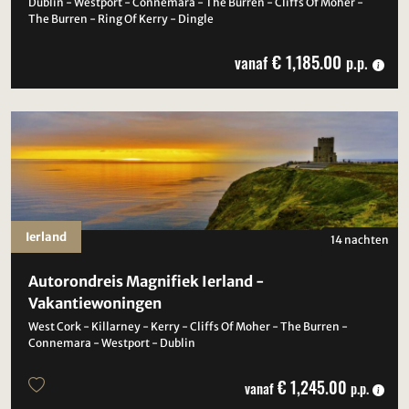
Dublin - Westport - Connemara - The Burren - Cliffs Of Moher -
The Burren - Ring Of Kerry - Dingle
€ 1,185.00
vanaf
p.p.
Ierland
14 nachten
Autorondreis Magnifiek Ierland -
Vakantiewoningen
West Cork - Killarney - Kerry - Cliffs Of Moher - The Burren -
Connemara - Westport - Dublin
€ 1,245.00
vanaf
p.p.