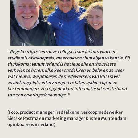
"Regelmatig reizen onze collegas naar Ierland voor een
studiereis of inkoopreis, maar ook voor hun eigen vakantie. Bij
thuiskomst vanuit Ierland is het leuk alle enthousiaste
verhalen te horen. Elke keer ontdekken en beleven ze weer
wat nieuws. We proberen de medewerkers van BBI Travel
zoveel mogelijk zelf ervaringen te laten opdoen op onze
bestemmingen. Zo krijgt de klant informatie uit eerste hand
van een ervaringsdeskundige."
(Foto: product manager Fred Falkena, verkoopmedewerker
Sietske Postma en marketing manager Kirsten Muntendam
op inkoopreis in Ierland)