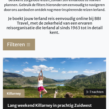
betekent zorgeloos reizen, zonder zelf eindeloos te hoeven
plannen. Gebruik de filters hieronder om eenvoudig te navigeren
door ons aanbod en ontdek nog meer inspirerende reizen Ierland.
Je boekt jouw Ierland reis eenvoudig online bij BBI
Travel, met de zekerheid van een ervaren
reisorganisatie die Ierland al sinds 1963 tot in detail
kent.
Filteren
3-7 nachten
Killarney
Lang weekend Killarney in prachtig Zuidwest