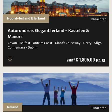
Noord-Ierland & Ierland
10 nachten
Autorondreis Elegant Ierland - Kastelen &
Manors
Cavan - Belfast - Antrim Coast - Giant’s Causeway - Derry - Sligo -
Connemara - Dublin
€ 1,805.00
vanaf
p.p.
Ierland
11 nachten