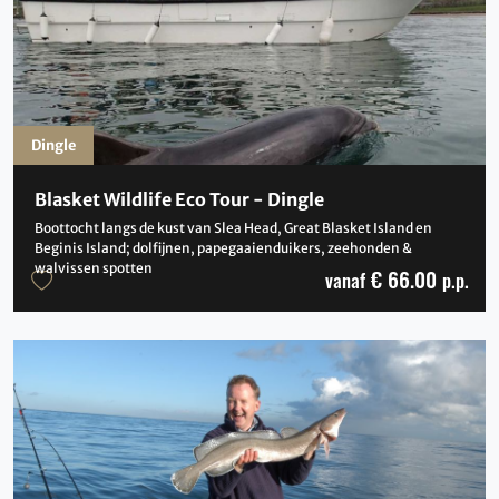
Dingle
Blasket Wildlife Eco Tour - Dingle
Boottocht langs de kust van Slea Head, Great Blasket Island en
Beginis Island; dolfijnen, papegaaienduikers, zeehonden &
walvissen spotten
€ 66.00
vanaf
p.p.