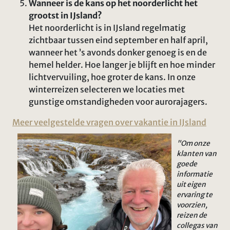
Wanneer is de kans op het noorderlicht het
grootst in IJsland?
Het noorderlicht is in IJsland regelmatig
zichtbaar tussen eind september en half april,
wanneer het ’s avonds donker genoeg is en de
hemel helder. Hoe langer je blijft en hoe minder
lichtvervuiling, hoe groter de kans. In onze
winterreizen selecteren we locaties met
gunstige omstandigheden voor aurorajagers.
Meer veelgestelde vragen over vakantie in IJsland
"Om onze
klanten van
goede
informatie
uit eigen
ervaring te
voorzien,
reizen de
collegas van