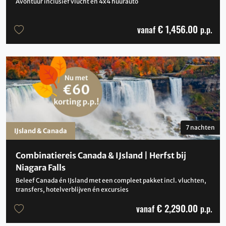
Avontuur inclusief vlucht en 4x4 huurauto
€ 1,456.00
vanaf
p.p.
7 nachten
IJsland & Canada
Combinatiereis Canada & IJsland | Herfst bij
Niagara Falls
Beleef Canada én IJsland met een compleet pakket incl. vluchten,
transfers, hotelverblijven én excursies
€ 2,290.00
vanaf
p.p.