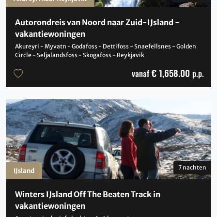
Autorondreis van Noord naar Zuid-IJsland -
vakantiewoningen
Akureyri - Myvatn - Godafoss - Dettifoss - Snaefellsnes - Golden
Circle - Seljalandsfoss - Skogafoss - Reykjavik
€ 1,658.00
vanaf
p.p.
7 nachten
IJsland
Winters IJsland Off The Beaten Track in
vakantiewoningen