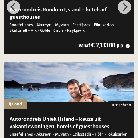
Autorondreis Rondom IJsland - hotels of
guesthouses
Snaefellsnes - Akureyri - Myvatn - Eastfjords - Jökulsarlon -
Skaftafell - Vik - Golden Circle - Reykjavik
€ 2,133.00
vanaf
p.p.
IJsland
10 nachten
Autorondreis Uniek IJsland - keuze uit
vakantiewoningen, hotels of guesthouses
Snaefellsnes - Akureyri - Myvatn - Egilsstadir - Höfn - Jökulsarlon