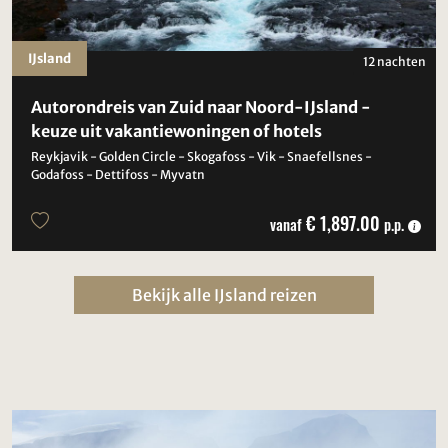
IJsland
12 nachten
Autorondreis van Zuid naar Noord-IJsland -
keuze uit vakantiewoningen of hotels
Reykjavik - Golden Circle - Skogafoss - Vik - Snaefellsnes -
Godafoss - Dettifoss - Myvatn
€ 1,897.00
vanaf
p.p.
Bekijk alle IJsland reizen