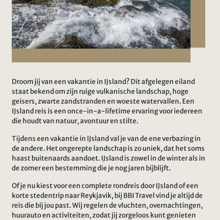
Droom jij van een vakantie in IJsland? Dit afgelegen eiland
staat bekend om zijn ruige vulkanische landschap, hoge
geisers, zwarte zandstranden en woeste watervallen. Een
IJsland reis is een once-in-a-lifetime ervaring voor iedereen
die houdt van natuur, avontuur en stilte.
Tijdens een vakantie in IJsland val je van de ene verbazing in
de andere. Het ongerepte landschap is zo uniek, dat het soms
haast buitenaards aandoet. IJsland is zowel in de winter als in
de zomer een bestemming die je nog jaren bijblijft.
Of je nu kiest voor een complete rondreis door IJsland of een
korte stedentrip naar Reykjavik, bij BBI Travel vind je altijd de
reis die bij jou past. Wij regelen de vluchten, overnachtingen,
huurauto en activiteiten, zodat jij zorgeloos kunt genieten