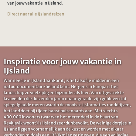
van jouw vakantie in IJsland.
Direct naar alle IJsland reizen.
Inspiratie voor jouw vakantie in
IJsland
Wanneer je in IJsland aankomt, is het alsof je middenin een
natuurdocumentaire beland bent. Nergens in Europa is het
landschap zo veelzijdig en bijzonder als hier. Van uitgestrekte
lavavelden die duizenden jaren onaangeraakt zijn gebleven tot
spiegelgladde meren waarin de mooiste ijsformaties ronddrijven,
het land doet bij tijden haast buitenaards aan. Met slechts
400.000 inwoners (waarvan het merendeel in de buurt van
Reykjavik woont) is IJsland zeer dunbevolkt. De weinige dorpjes in
IJsland liggen voornamelijk aan de kust en worden met elkaar
verbonden middels een 1332km lange ringweg, die een volledige