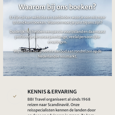
Waarom bij ons boeken?
Er zijn tal van websites en aanbieders waar je een reis naar
IJsland kunt boeken. Waarom moet je juist bij ons zijn?
Duidelijk! Wij hebben een passie voor IJsland en daarnaast
profiteer je van onze jarenlange, veelal persoonlijke
ervaringen.
Wij hebben het grootste aanbod aan rondreizen op de
Nederlandse reismarkt.
KENNIS & ERVARING
BBI Travel organiseert al sinds 1968
reizen naar Scandinavië. Onze
reisspecialisten kennen de landen door