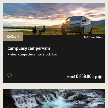
Keflavik
3-45 nachten
CampEasy campervans
Kleine, compacte campers, ook 4x4
€ 859.00
vanaf
p.p.