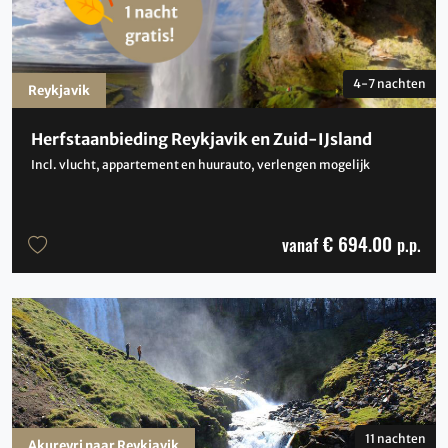
4-7 nachten
Reykjavik
Herfstaanbieding Reykjavik en Zuid-IJsland
Incl. vlucht, appartement en huurauto, verlengen mogelijk
€ 694.00
vanaf
p.p.
11 nachten
Akureyri naar Reykjavik