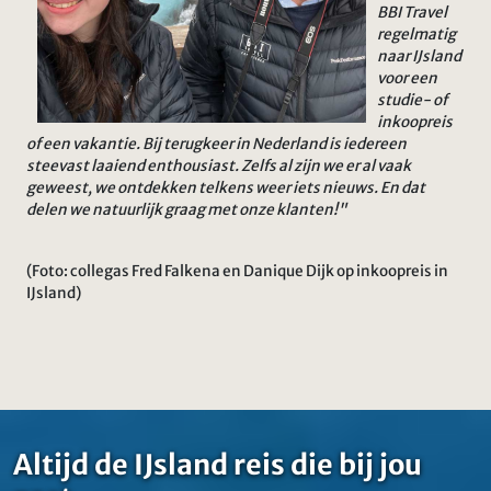
BBI Travel
regelmatig
naar IJsland
voor een
studie- of
inkoopreis
of een vakantie. Bij terugkeer in Nederland is iedereen
steevast laaiend enthousiast. Zelfs al zijn we er al vaak
geweest, we ontdekken telkens weer iets nieuws. En dat
delen we natuurlijk graag met onze klanten!"
(Foto: collegas Fred Falkena en Danique Dijk op inkoopreis in
IJsland)
Altijd de IJsland reis die bij jou