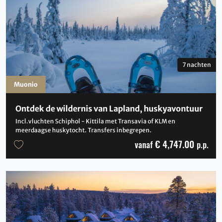
7 nachten
Muonio
Ontdek de wildernis van Lapland, huskyavontuur
Incl.vluchten Schiphol - Kittila met Transavia of KLM en
meerdaagse huskytocht. Transfers inbegrepen.
€ 4,747.00
vanaf
p.p.