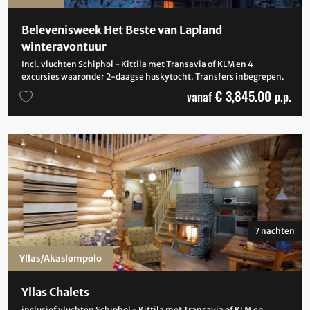
Belevenisweek Het Beste van Lapland
winteravontuur
Incl. vluchten Schiphol - Kittila met Transavia of KLM en 4
excursies waaronder 2-daagse huskytocht. Transfers inbegrepen.
€ 3,845.00
vanaf
p.p.
7 nachten
Yllas/Akaslompolo
Yllas Chalets
inclusief vluchten Schiphol - Kittila met Transavia of KLM en