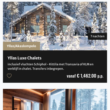
7 nachten
Yllas/Akaslompolo
Yllas Luxe Chalets
inclusief vluchten Schiphol - Kittila met Transavia of KLM en
verblijf in chalet. Transfers inbegrepen.
€ 1,462.00
vanaf
p.p.