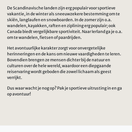
De Scandinavische landen zijn erg populair voor sportieve
vakantie, in de winter als sneeuwzekere bestemming om te
skiën, langlaufen en snowboarden. In de zomer zijn o.a.
wandelen, kayakken, raften en ziplining erg populair; ook
Canada biedt vergelijkbare sportiviteit. Naar Ierland ga je o.a.
om te wandelen, fietsen of paardrijden.
Het avontuurlijke karakter zorgt voor onvergetelijke
herinneringen en de kans om nieuwe vaardigheden te leren.
Bovendien brengen ze mensen dichter bij de natuur en
culturen over de hele wereld, waardoor een diepgaande
reiservaring wordt geboden die zowel lichaam als geest
verrijkt.
Dus waar wacht je nog op? Pak je sportieve uitrusting in en ga
op avontuur!