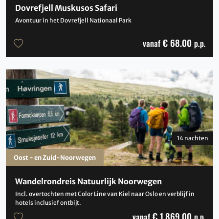
Dovrefjell Muskusos Safari
Avontuur in het Dovrefjell Nationaal Park
€ 68.00
vanaf
p.p.
14 nachten
Oost - en Zuid-Noorwegen
Wandelrondreis Natuurlijk Noorwegen
Incl. overtochten met Color Line van Kiel naar Oslo en verblijf in
hotels inclusief ontbijt.
€ 1,869.00
vanaf
p.p.