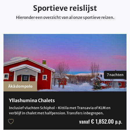
Sportieve reislijst
Hieronder een overzicht van al onze sportieve reizen.
7 nachten
Äkäslompolo
Yllashumina Chalets
Inclusief vluchten Schiphol - Kittila met Transavia of KLM en
verblijf in chalet met halfpension.Transfers inbegrepen.
€ 1,852.00
vanaf
p.p.