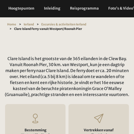
Hoogtepunten
Inleiding
Reisprogramma
Foto's & Video
Home
Ierland
Excursies & activiteiten Ierland
Clare Island Ferry vanuit Westport/Roonah Pier
Clare Island is het grootste van de 365 eilanden in de Clew Bay.
Vanuit Roonah Pier, 30 km. van Westport, kun je een dagtrip
maken per ferry naar Clare Island. De ferry doet er ca. 20 minuten
over. Het eiland (ca.5 bij 8 km) is ideaal om te wandelen of te
fietsen en kent een rijke historie. Je vindt er het 16e eeuwse
kasteel van de beruchte piratenkoningin Grace O’Malley
(Gruanuaile), prachtige stranden en een interessante vuurtoren.
Bestemming
Vertrekken vanaf