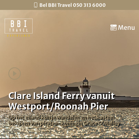
Bel BBI Travel 050 313 6000
Menu
Clare Island Ferry vanuit
Westport/Roonah Pier
Op het eiland kun je wandelen en het kasteel
bekijken van piraten-koningin Grace O’Malley