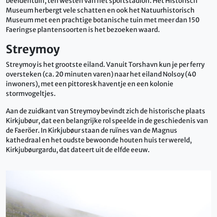
beeldentuin, ten westen van het sportstadion. Het Historisch
Museum herbergt vele schatten en ook het Natuurhistorisch
Museum met een prachtige botanische tuin met meer dan 150
Faeringse plantensoorten is het bezoeken waard.
Streymoy
Streymoy is het grootste eiland. Vanuit Torshavn kun je per ferry
oversteken (ca. 20 minuten varen) naar het eiland Nolsoy (40
inwoners), met een pittoresk haventje en een kolonie
stormvogeltjes.
Aan de zuidkant van Streymoy bevindt zich de historische plaats
Kirkjubøur, dat een belangrijke rol speelde in de geschiedenis van
de Faeröer. In Kirkjubøur staan de ruïnes van de Magnus
kathedraal en het oudste bewoonde houten huis ter wereld,
Kirkjubøurgardu, dat dateert uit de elfde eeuw.