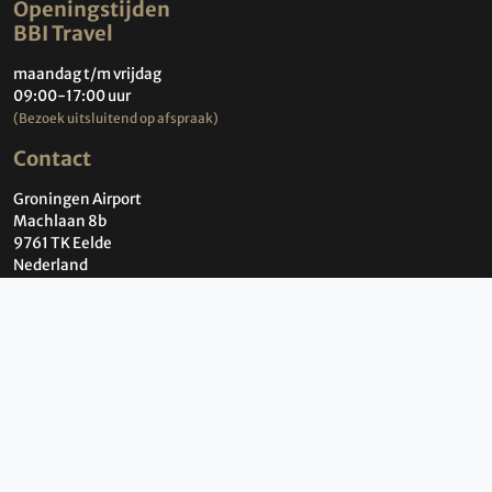
Openingstijden
BBI Travel
maandag t/m vrijdag
09:00-17:00 uur
(Bezoek uitsluitend op afspraak)
Contact
Groningen Airport
Machlaan 8b
9761 TK Eelde
Nederland
Contact
Over BBI Travel
Wie zijn wij?
Contact
Privacybeleid
Cookiebeleid