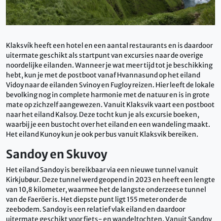
Klaksvík heeft een hotel en een aantal restaurants en is daardoor
uitermate geschikt als startpunt van excursies naar de overige
noordelijke eilanden. Wanneer je wat meer tijd tot je beschikking
hebt, kun je met de postboot vanaf Hvannasund op het eiland
Vidoy naar de eilanden Svinoy en Fugloy reizen. Hier leeft de lokale
bevolking nog in complete harmonie met de natuur en is in grote
mate op zichzelf aangewezen. Vanuit Klaksvik vaart een postboot
naar het eiland Kalsoy. Deze tocht kun je als excursie boeken,
waarbij je een bustocht over het eiland en een wandeling maakt.
Het eiland Kunoy kun je ook per bus vanuit Klaksvik bereiken.
Sandoy en Skuvoy
Het eiland Sandoy is bereikbaar via een nieuwe tunnel vanuit
Kirkjubøur.
Deze tunnel werd geopend in 2023 en heeft een lengte
van 10,8 kilometer, waarmee het de langste onderzeese tunnel
van de Faeröer is.
Het diepste punt ligt 155 meter onder de
zeebodem. Sandoy
is een relatief vlak eiland en daardoor
uitermate geschikt voor fiets- en wandeltochten. Vanuit Sandoy