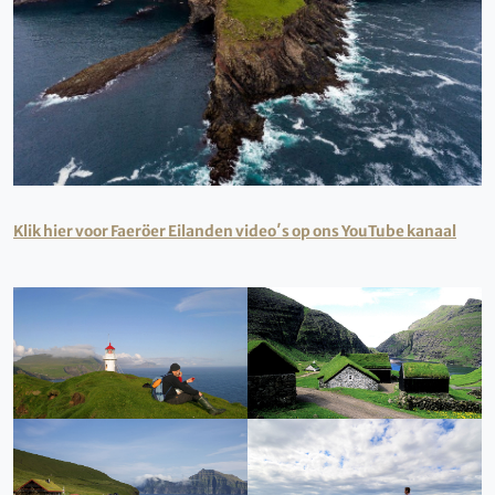
Klik hier voor Faeröer Eilanden video′s op ons YouTube kanaal