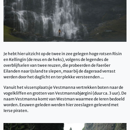
Je hebt hier uitzicht op de twee in zee gelegen hoge rotsen Risin
en Kellingin (de reus en de heks), volgens de legendes de
overblijfselen van twee reuzen, die probeerden de Faeröer
Eilanden naar IJsland te slepen, maar bij de dageraad verrast
werden door het daglicht en ter plekke versteenden ...
Vanuit het vissersplaatsje Vestmanna vertrekken boten naar de
vogelkliffen en grotten van Vestmannabjørgini (duur ca. 3 uur). De
naam Vestmanna komt van Westman waarmee de Ieren bedoeld
worden. Eeuwen geleden werden hier zeeslagen geleverd met
Ierse piraten.