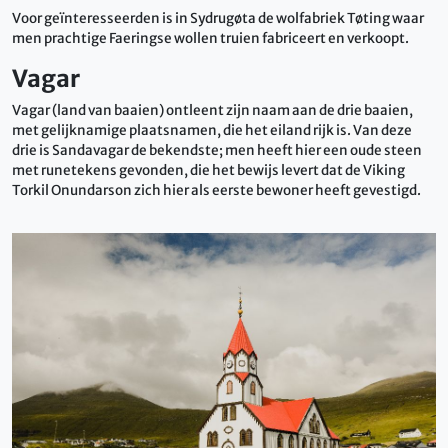
Voor geïnteresseerden is in Sydrugøta de wolfabriek Tøting waar
men prachtige Faeringse wollen truien fabriceert en verkoopt.
Vagar
Vagar (land van baaien) ontleent zijn naam aan de drie baaien,
met gelijknamige plaatsnamen, die het eiland rijk is. Van deze
drie is Sandavagar de bekendste; men heeft hier een oude steen
met runetekens gevonden, die het bewijs levert dat de Viking
Torkil Onundarson zich hier als eerste bewoner heeft gevestigd.