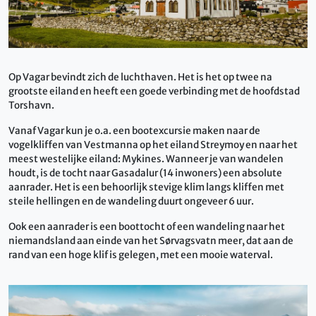
Op Vagar bevindt zich de luchthaven. Het is het op twee na
grootste eiland en heeft een goede verbinding met de hoofdstad
Torshavn.
Vanaf Vagar kun je o.a. een bootexcursie maken naar de
vogelkliffen van Vestmanna op het eiland Streymoy en naar het
meest westelijke eiland: Mykines. Wanneer je van wandelen
houdt, is de tocht naar Gasadalur (14 inwoners) een absolute
aanrader. Het is een behoorlijk stevige klim langs kliffen met
steile hellingen en de wandeling duurt ongeveer 6 uur.
Ook een aanrader is een boottocht of een wandeling naar het
niemandsland aan einde van het Sørvagsvatn meer, dat aan de
rand van een hoge klif is gelegen, met een mooie waterval.