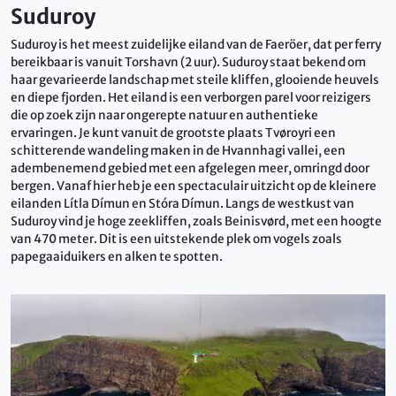
Suduroy
Suduroy is het meest zuidelijke eiland van de Faeröer, dat per ferry
bereikbaar is vanuit Torshavn (2 uur). Suduroy staat bekend om
haar gevarieerde landschap met steile kliffen, glooiende heuvels
en diepe fjorden. Het eiland is een verborgen parel voor reizigers
die op zoek zijn naar ongerepte natuur en authentieke
ervaringen. Je kunt vanuit de grootste plaats Tvøroyri een
schitterende wandeling maken in de Hvannhagi vallei, een
adembenemend gebied met een afgelegen meer, omringd door
bergen. Vanaf hier heb je een spectaculair uitzicht op de kleinere
eilanden Lítla Dímun en Stóra Dímun. Langs de westkust van
Suduroy vind je hoge zeekliffen, zoals Beinisvørd, met een hoogte
van 470 meter. Dit is een uitstekende plek om vogels zoals
papegaaiduikers en alken te spotten.