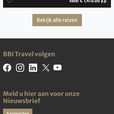
€ 1,470.00
vanaf
p.p.
Bekijk alle reizen
BBI Travel volgen
Meld u hier aan voor onze
Nieuwsbrief
Aanmelden