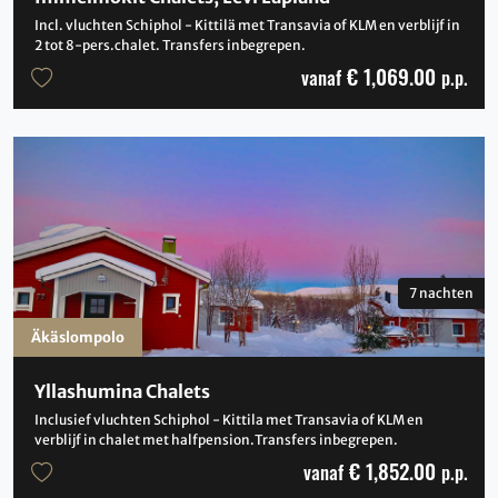
Incl. vluchten Schiphol - Kittilä met Transavia of KLM en verblijf in
2 tot 8-pers.chalet. Transfers inbegrepen.
€ 1,069.00
vanaf
p.p.
7 nachten
Äkäslompolo
Yllashumina Chalets
Inclusief vluchten Schiphol - Kittila met Transavia of KLM en
verblijf in chalet met halfpension.Transfers inbegrepen.
€ 1,852.00
vanaf
p.p.