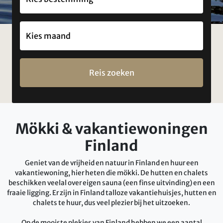
Reis zoeken
Mökki & vakantiewoningen
Finland
Geniet van de vrijheid en natuur in Finland en huur een
vakantiewoning, hier heten die mökki. De hutten en chalets
beschikken veelal over eigen sauna (een finse uitvinding) en een
fraaie ligging. Er zijn in Finland talloze vakantiehuisjes, hutten en
chalets te huur, dus veel plezier bij het uitzoeken.
Op de mooiste plekjes van Finland hebben we een aantal