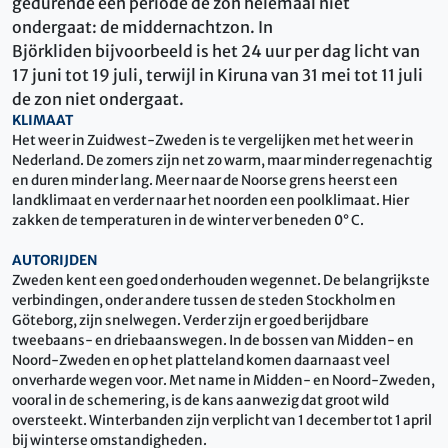
gedurende een periode de zon helemaal niet
ondergaat: de middernachtzon. In
Björkliden bijvoorbeeld is het 24 uur per dag licht van
17 juni tot 19 juli, terwijl in Kiruna van 31 mei tot 11 juli
de zon niet ondergaat.
KLIMAAT
Het weer in Zuidwest-Zweden is te vergelijken met het weer in
Nederland. De zomers zijn net zo warm, maar minder regenachtig
en duren minder lang. Meer naar de Noorse grens heerst een
landklimaat en verder naar het noorden een poolklimaat. Hier
zakken de temperaturen in de winter ver beneden 0° C.
AUTORIJDEN
Zweden kent een goed onderhouden wegennet. De belangrijkste
verbindingen, onder andere tussen de steden Stockholm en
Göteborg, zijn snelwegen. Verder zijn er goed berijdbare
tweebaans- en driebaanswegen. In de bossen van Midden- en
Noord-Zweden en op het platteland komen daarnaast veel
onverharde wegen voor. Met name in Midden- en Noord-Zweden,
vooral in de schemering, is de kans aanwezig dat groot wild
oversteekt. Winterbanden zijn verplicht van 1 december tot 1 april
bij winterse omstandigheden.