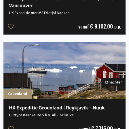
Vancouver
HX Expeditie met MS Fridtjof Nansen
€ 9,102.00
vanaf
p.p.
12 nachten
Groenland
HX Expeditie Groenland | Reykjavik - Nuuk
Huttype naar keuze o.b.v. All-Inclusive
€ 7,715.00
vanaf
p.p.