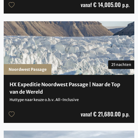
€ 14,005.00
vanaf
p.p.
25 nachten
Noordwest Passage
HX Expeditie Noordwest Passage | Naar de Top
van de Wereld
Huttype naar keuze o.b.v. All-Inclusive
€ 21,680.00
vanaf
p.p.