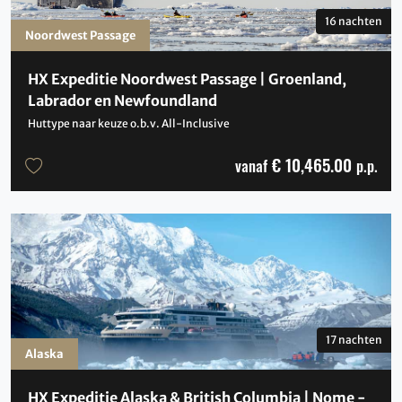
16 nachten
Noordwest Passage
HX Expeditie Noordwest Passage | Groenland,
Labrador en Newfoundland
Huttype naar keuze o.b.v. All-Inclusive
€ 10,465.00
vanaf
p.p.
17 nachten
Alaska
HX Expeditie Alaska & British Columbia | Nome -