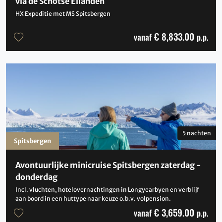
via de Schotse Eilanden
HX Expeditie met MS Spitsbergen
€ 8,833.00
vanaf
p.p.
5 nachten
Spitsbergen
Avontuurlijke minicruise Spitsbergen zaterdag -
donderdag
Incl. vluchten, hotelovernachtingen in Longyearbyen en verblijf
aan boord in een huttype naar keuze o.b.v. volpension.
€ 3,659.00
vanaf
p.p.