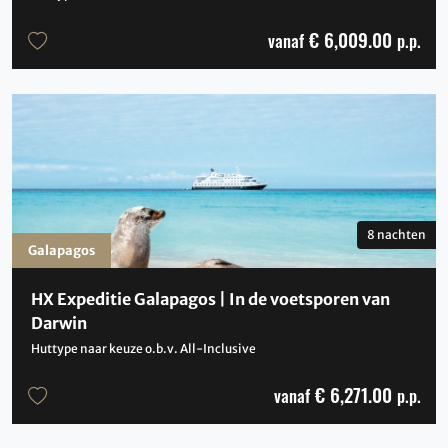
€ 6,009.00
vanaf
p.p.
8 nachten
Galapagos
HX Expeditie Galapagos | In de voetsporen van
Darwin
Huttype naar keuze o.b.v. All-Inclusive
€ 6,271.00
vanaf
p.p.