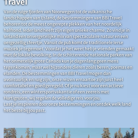
Travel
Van de ruige fjorden van Noorwegen tot de vulkanische
landschappen van IJsland, de bestemmingen van BBI Travel
behoren tot de meest ongerepte plekken van het noordelijk
halfrond. Ieder land heeft zijn eigen unieke charme. Zo vind je in
Ierland een onvergetelijke mix van spectaculaire natuur en een
oergezellig sfeertje. Vanuit de pub komt de traditionele Ierse
muziek je tegemoet. Voordat je het weet heb je vrienden gemaakt
met de lokale bevolking. In de schitterende nationale parken van
het onmetelijk grote Canada kun je dagenlang geen mens
tegenkomen, maar wel bijzondere dieren zoals beren, poemas en
elanden. De bestemmingen van BBI Travel mogen dan
avontuurlijk en ruig zijn, onze reizen ernaartoe zijn juist heel
comfortabel en goed geregeld. Of je nu kiest voor een actieve
rondreis, een wintersportvakantie of een zeereis met
Hurtigruten, wij regelen de volledige reis voor jou.
Laat je inspireren door onze bestemmingen en ontdek welk land
het beste bij jou past.