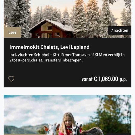
7 nachten
Levi
Immelmokit Chalets, Levi Lapland
Incl. vluchten Schiphol - Kittilä met Transavia of KLM en verblijf in
2 tot 8-pers.chalet. Transfers inbegrepen.
€ 1,069.00
vanaf
p.p.