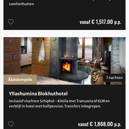
comforthutten
€ 1,517.00
vanaf
p.p.
7 nachten
Äkäslompolo
Yllashumina Blokhuthotel
Inclusief vluchten Schiphol - Kittila met Transavia of KLM en
verblijf in hotel met halfpension.Transfers inbegrepen.
€ 1,868.00
vanaf
p.p.