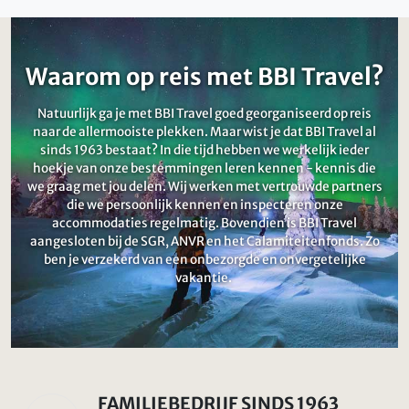
Waarom op reis met BBI Travel?
Natuurlijk ga je met BBI Travel goed georganiseerd op reis
naar de allermooiste plekken. Maar wist je dat BBI Travel al
sinds 1963 bestaat? In die tijd hebben we werkelijk ieder
hoekje van onze bestemmingen leren kennen - kennis die
we graag met jou delen. Wij werken met vertrouwde partners
die we persoonlijk kennen en inspecteren onze
accommodaties regelmatig. Bovendien is BBI Travel
aangesloten bij de SGR, ANVR en het Calamiteitenfonds. Zo
ben je verzekerd van een onbezorgde en onvergetelijke
vakantie.
FAMILIEBEDRIJF SINDS 1963