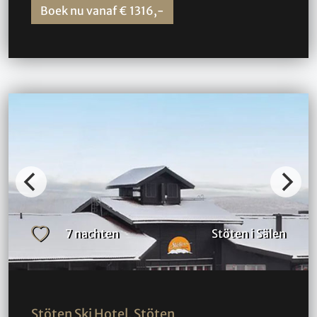
Boek nu vanaf € 1316,-
7 nachten
Stöten i Sälen
Stöten Ski Hotel, Stöten