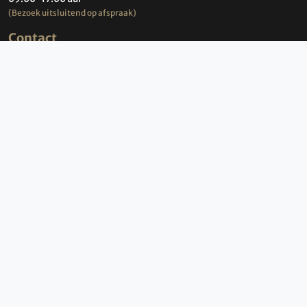
Advies
050 3136000
info@bbi-travel.nl
Openingstijden
BBI Travel
maandag t/m vrijdag
09:00-17:00 uur
(Bezoek uitsluitend op afspraak)
Contact
Groningen Airport
Machlaan 8b
9761 TK Eelde
Nederland