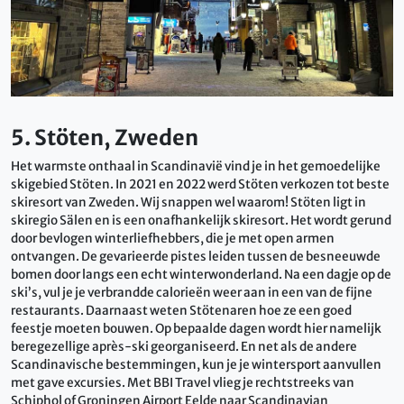
5. Stöten, Zweden
Het warmste onthaal in Scandinavië vind je in het gemoedelijke
skigebied Stöten. In 2021 en 2022 werd Stöten verkozen tot beste
skiresort van Zweden. Wij snappen wel waarom! Stöten ligt in
skiregio Sälen en is een onafhankelijk skiresort. Het wordt gerund
door bevlogen winterliefhebbers, die je met open armen
ontvangen. De gevarieerde pistes leiden tussen de besneeuwde
bomen door langs een echt winterwonderland. Na een dagje op de
ski’s, vul je je verbrandde calorieën weer aan in een van de fijne
restaurants. Daarnaast weten Stötenaren hoe ze een goed
feestje moeten bouwen. Op bepaalde dagen wordt hier namelijk
beregezellige après-ski georganiseerd. En net als de andere
Scandinavische bestemmingen, kun je je wintersport aanvullen
met gave excursies. Met BBI Travel vlieg je rechtstreeks van
Schiphol of Groningen Airport Eelde naar Scandinavian