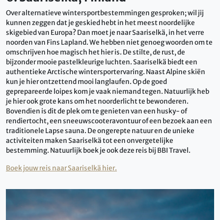
Over alternatieve wintersportbestemmingen gesproken; wil jij
kunnen zeggen dat je geskied hebt in het meest noordelijke
skigebied van Europa? Dan moet je naar Saariselkä, in het verre
noorden van Fins Lapland. We hebben niet genoeg woorden om te
omschrijven hoe magisch het hier is. De stilte, de rust, de
bijzonder mooie pastelkleurige luchten. Saariselkä biedt een
authentieke Arctische wintersportervaring. Naast Alpine skiën
kun je hier ontzettend mooi langlaufen. Op de goed
geprepareerde loipes kom je vaak niemand tegen. Natuurlijk heb
je hier ook grote kans om het noorderlicht te bewonderen.
Bovendien is dit de plek om te genieten van een husky- of
rendiertocht, een sneeuwscooteravontuur of een bezoek aan een
traditionele Lapse sauna. De ongerepte natuur en de unieke
activiteiten maken Saariselkä tot een onvergetelijke
bestemming. Natuurlijk boek je ook deze reis bij BBI Travel.
Boek jouw reis naar Saariselkä hier.