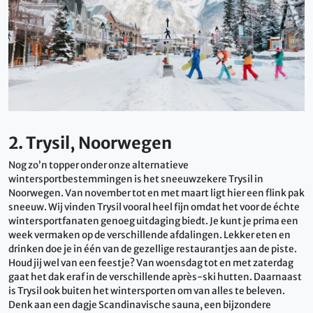
2. Trysil, Noorwegen
Nog zo’n topper onder onze alternatieve
wintersportbestemmingen is het sneeuwzekere Trysil in
Noorwegen. Van november tot en met maart ligt hier een flink pak
sneeuw. Wij vinden Trysil vooral heel fijn omdat het voor de échte
wintersportfanaten genoeg uitdaging biedt. Je kunt je prima een
week vermaken op de verschillende afdalingen. Lekker eten en
drinken doe je in één van de gezellige restaurantjes aan de piste.
Houd jij wel van een feestje? Van woensdag tot en met zaterdag
gaat het dak eraf in de verschillende après-ski hutten. Daarnaast
is Trysil ook buiten het wintersporten om van alles te beleven.
Denk aan een dagje Scandinavische sauna, een bijzondere