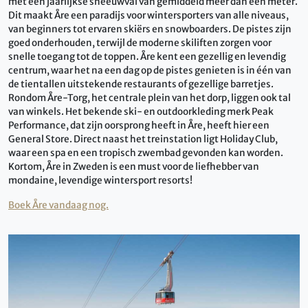
met een jaarlijkse sneeuwval van gemiddeld meer dan een meter.
Dit maakt Åre een paradijs voor wintersporters van alle niveaus,
van beginners tot ervaren skiërs en snowboarders. De pistes zijn
goed onderhouden, terwijl de moderne skiliften zorgen voor
snelle toegang tot de toppen. Åre kent een gezellig en levendig
centrum, waar het na een dag op de pistes genieten is in één van
de tientallen uitstekende restaurants of gezellige barretjes.
Rondom Åre-Torg, het centrale plein van het dorp, liggen ook tal
van winkels. Het bekende ski- en outdoorkleding merk Peak
Performance, dat zijn oorsprong heeft in Åre, heeft hier een
General Store. Direct naast het treinstation ligt Holiday Club,
waar een spa en een tropisch zwembad gevonden kan worden.
Kortom, Åre in Zweden is een must voor de liefhebber van
mondaine, levendige wintersport resorts!
Boek Åre vandaag nog.