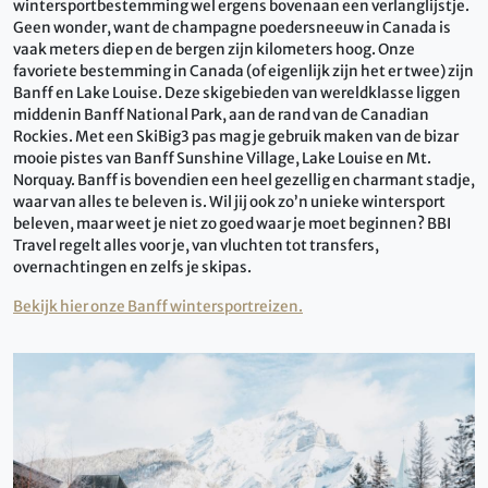
wintersportbestemming wel ergens bovenaan een verlanglijstje.
Geen wonder, want de champagne poedersneeuw in Canada is
vaak meters diep en de bergen zijn kilometers hoog. Onze
favoriete bestemming in Canada (of eigenlijk zijn het er twee) zijn
Banff en Lake Louise. Deze skigebieden van wereldklasse liggen
middenin Banff National Park, aan de rand van de Canadian
Rockies. Met een SkiBig3 pas mag je gebruik maken van de bizar
mooie pistes van Banff Sunshine Village, Lake Louise en Mt.
Norquay. Banff is bovendien een heel gezellig en charmant stadje,
waar van alles te beleven is. Wil jij ook zo’n unieke wintersport
beleven, maar weet je niet zo goed waar je moet beginnen? BBI
Travel regelt alles voor je, van vluchten tot transfers,
overnachtingen en zelfs je skipas.
Bekijk hier onze Banff wintersportreizen.