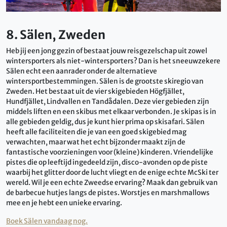
8. Sälen, Zweden
Heb jij een jong gezin of bestaat jouw reisgezelschap uit zowel
wintersporters als niet-wintersporters? Dan is het sneeuwzekere
Sälen echt een aanrader onder de alternatieve
wintersportbestemmingen. Sälen is de grootste skiregio van
Zweden. Het bestaat uit de vier skigebieden Högfjället,
Hundfjället, Lindvallen en Tandådalen. Deze vier gebieden zijn
middels liften en een skibus met elkaar verbonden. Je skipas is in
alle gebieden geldig, dus je kunt hier prima op skisafari. Sälen
heeft alle faciliteiten die je van een goed skigebied mag
verwachten, maar wat het echt bijzonder maakt zijn de
fantastische voorzieningen voor (kleine) kinderen. Vriendelijke
pistes die op leeftijd ingedeeld zijn, disco-avonden op de piste
waarbij het glitter door de lucht vliegt en de enige echte McSki ter
wereld. Wil je een echte Zweedse ervaring? Maak dan gebruik van
de barbecue hutjes langs de pistes. Worstjes en marshmallows
mee en je hebt een unieke ervaring.
Boek Sälen vandaag nog.