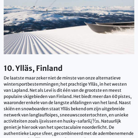
10. Ylläs, Finland
De laatste maar zeker niet de minste van onze alternatieve
wintersportbestemmingen; het prachtige Ylläs, in het westen
van Lapland. Net als Levi is dit één van de grootste en meest
populaire skigebieden van Finland. Het biedt meer dan 60 pistes,
waaronder enkele van de langste afdalingen van het land. Naast
skiën en snowboarden staat Ylläs bekend om zijn uitgebreide
netwerk van langlaufloipes, sneeuwscootertochten, en unieke
activiteiten zoals ijsvissen en husky-safariï¿½s. Natuurlijk
geniet je hier ook van het spectaculaire noorderlicht. De
authentieke Lapse sfeer, gecombineerd met de adembenemende