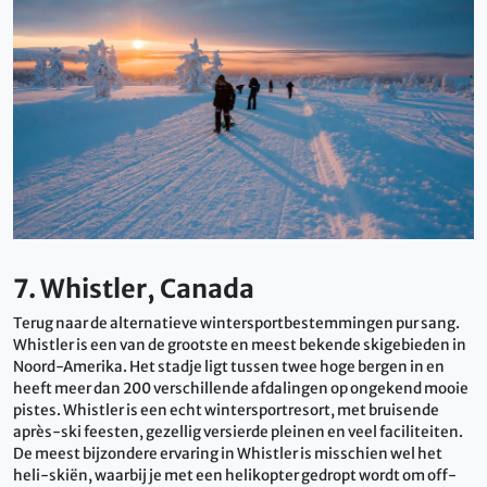
7. Whistler, Canada
Terug naar de alternatieve wintersportbestemmingen pur sang.
Whistler is een van de grootste en meest bekende skigebieden in
Noord-Amerika. Het stadje ligt tussen twee hoge bergen in en
heeft meer dan 200 verschillende afdalingen op ongekend mooie
pistes. Whistler is een echt wintersportresort, met bruisende
après-ski feesten, gezellig versierde pleinen en veel faciliteiten.
De meest bijzondere ervaring in Whistler is misschien wel het
heli-skiën, waarbij je met een helikopter gedropt wordt om off-