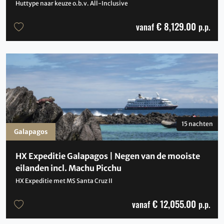
Huttype naar keuze o.b.v. All-Inclusive
€ 8,129.00
vanaf
p.p.
15 nachten
Galapagos
HX Expeditie Galapagos | Negen van de mooiste
eilanden incl. Machu Picchu
HX Expeditie met MS Santa Cruz II
€ 12,055.00
vanaf
p.p.