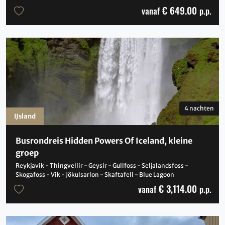
€ 649.00
vanaf
p.p.
4 nachten
IJsland
Busrondreis Hidden Powers Of Iceland, kleine
groep
Reykjavik - Thingvellir - Geysir - Gullfoss - Seljalandsfoss -
Skogafoss - Vik - Jökulsarlon - Skaftafell - Blue Lagoon
€ 3,114.00
vanaf
p.p.