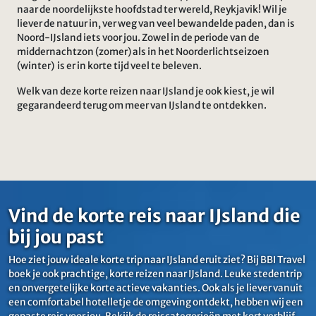
naar de noordelijkste hoofdstad ter wereld, Reykjavik! Wil je
liever de natuur in, ver weg van veel bewandelde paden, dan is
Noord-IJsland iets voor jou. Zowel in de periode van de
middernachtzon (zomer) als in het Noorderlichtseizoen
(winter) is er in korte tijd veel te beleven.
Welk van deze korte reizen naar IJsland je ook kiest, je wil
gegarandeerd terug om meer van IJsland te ontdekken.
Vind de korte reis naar IJsland die
bij jou past
Hoe ziet jouw ideale korte trip naar IJsland eruit ziet? Bij BBI Travel
boek je ook prachtige, korte reizen naar IJsland. Leuke stedentrip
en onvergetelijke korte actieve vakanties. Ook als je liever vanuit
een comfortabel hotelletje de omgeving ontdekt, hebben wij een