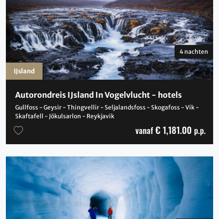
4 nachten
IJsland
Autorondreis IJsland In Vogelvlucht - hotels
Gullfoss - Geysir - Thingvellir - Seljalandsfoss - Skogafoss - Vik -
Skaftafell - Jökulsarlon - Reykjavik
€ 1,181.00
vanaf
p.p.