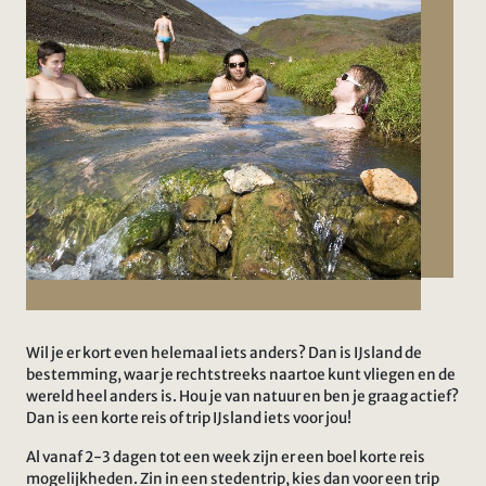
Wil je er kort even helemaal iets anders? Dan is IJsland de
bestemming, waar je rechtstreeks naartoe kunt vliegen en de
wereld heel anders is. Hou je van natuur en ben je graag actief?
Dan is een korte reis of trip IJsland iets voor jou!
Al vanaf 2-3 dagen tot een week zijn er een boel korte reis
mogelijkheden. Zin in een stedentrip, kies dan voor een trip