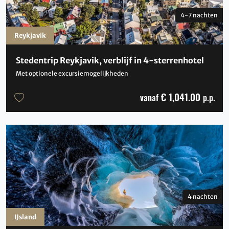
4-7 nachten
Reykjavik
Stedentrip Reykjavik, verblijf in 4-sterrenhotel
Met optionele excursiemogelijkheden
€ 1,041.00
vanaf
p.p.
4 nachten
IJsland