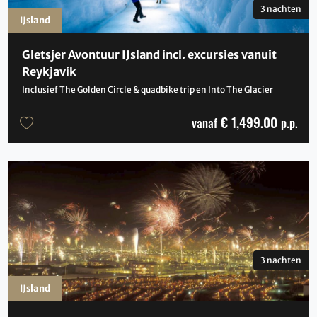
3 nachten
IJsland
Gletsjer Avontuur IJsland incl. excursies vanuit
Reykjavik
Inclusief The Golden Circle & quadbike trip en Into The Glacier
€ 1,499.00
vanaf
p.p.
3 nachten
IJsland