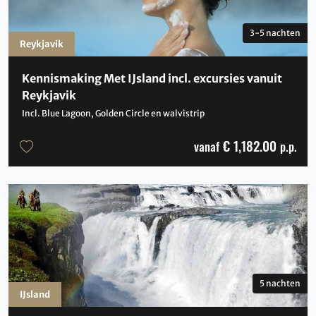
3-5 nachten
Reykjavik
Kennismaking Met IJsland incl. excursies vanuit
Reykjavik
Incl. Blue Lagoon, Golden Circle en walvistrip
€ 1,182.00
vanaf
p.p.
5 nachten
IJsland