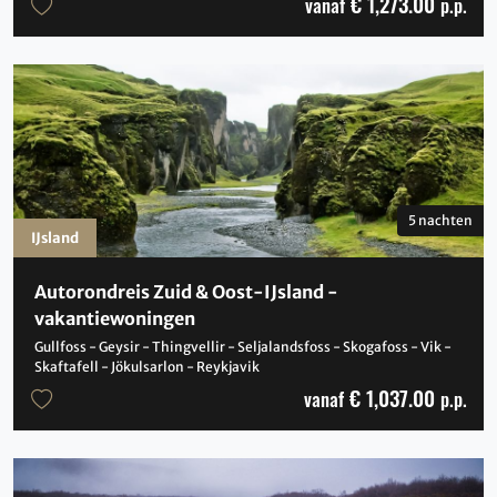
€ 1,273.00
vanaf
p.p.
5 nachten
IJsland
Autorondreis Zuid & Oost-IJsland -
vakantiewoningen
Gullfoss - Geysir - Thingvellir - Seljalandsfoss - Skogafoss - Vik -
Skaftafell - Jökulsarlon - Reykjavik
€ 1,037.00
vanaf
p.p.