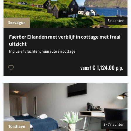
3 nachten
Sørvagur
Faeröer Eilanden met verblijf in cottage met fraai
uitzicht
Inclusief vluchten, huurauto en cottage
€ 1,124.00
vanaf
p.p.
3-7 nachten
Torshavn