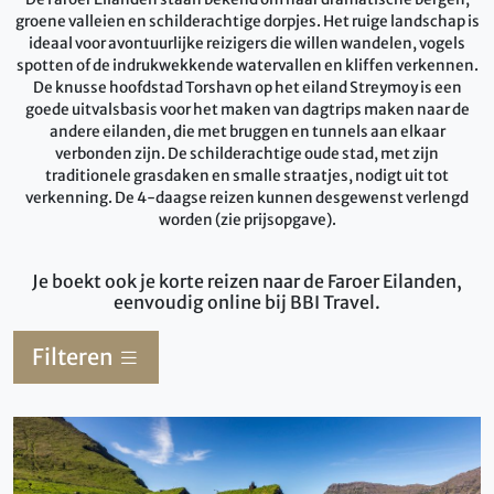
groene valleien en schilderachtige dorpjes. Het ruige landschap is
ideaal voor avontuurlijke reizigers die willen wandelen, vogels
spotten of de indrukwekkende watervallen en kliffen verkennen.
De knusse hoofdstad Torshavn op het eiland Streymoy is een
goede uitvalsbasis voor het maken van dagtrips maken naar de
andere eilanden, die met bruggen en tunnels aan elkaar
verbonden zijn. De schilderachtige oude stad, met zijn
traditionele grasdaken en smalle straatjes, nodigt uit tot
verkenning. De 4-daagse reizen kunnen desgewenst verlengd
worden (zie prijsopgave).
Je boekt ook je korte reizen naar de Faroer Eilanden,
eenvoudig online bij BBI Travel.
Filteren