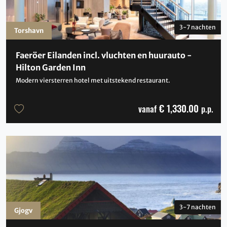
3-7 nachten
Torshavn
Faeröer Eilanden incl. vluchten en huurauto -
Hilton Garden Inn
Modern viersterren hotel met uitstekend restaurant.
€ 1,330.00
vanaf
p.p.
3-7 nachten
Gjogv