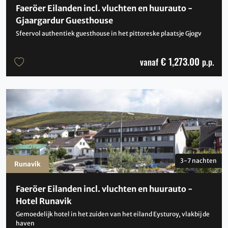
Faeröer Eilanden incl. vluchten en huurauto -
Gjaargardur Guesthouse
Sfeervol authentiek guesthouse in het pittoreske plaatsje Gjogv
€ 1,273.00
vanaf
p.p.
3-7 nachten
Runavik
Faeröer Eilanden incl. vluchten en huurauto -
Hotel Runavik
Gemoedelijk hotel in het zuiden van het eiland Eysturoy, vlakbij de
haven