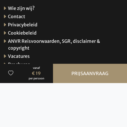
Wie zijn wij?
Contact
Privacybeleid
Cookiebeleid
ANVR Reisvoorwaarden, SGR, disclaimer &
copyright
Vacatures
Brochures
vanaf
Verzekeringen
€ 19
PRIJSAANVRAAG
per persoon
Hoe werkt de website?
© 2026 BBI Travel
Privacybeleid