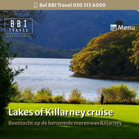
Bel BBI Travel 050 313 6000
Menu
Lakes of Killarney cruise
Boottocht op de beroemde meren van Killarney