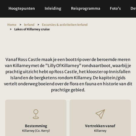
Hoogtepunten
Inleiding
Reisprogramma
Foto's
Det
Home
Ierland
Excursies & activiteiten Ierland
Lakes of Killarney cruise
Vanaf Ross Castle maak je een boottrip over de beroemde meren
van Killarney met de "Lilly Of Killarney" rondvaartboot, waarbij je
prachtig uitzicht hebt op Ross Castle, het klooster op Innisfallen
Island en de bergketens rondom Killarney. De kapitein/gids
vertelt onderweg boeiend over de flora en fauna en historie van dit
prachtige gebied.
Bestemming
Vertrekken vanaf
Killarney (Co. Kerry)
Killarney