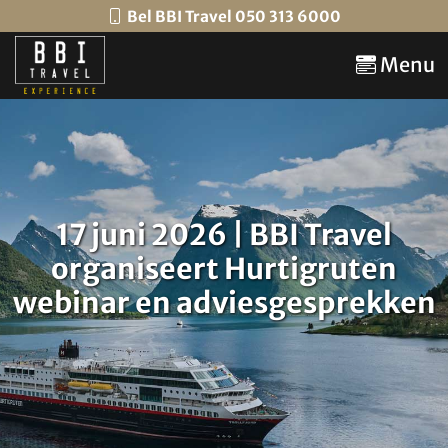
Bel BBI Travel 050 313 6000
Menu
17 juni 2026 | BBI Travel
organiseert Hurtigruten
webinar en adviesgesprekken