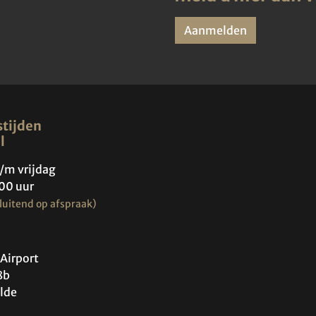
Aanmelden
tijden
l
/m vrijdag
00 uur
luitend op afspraak)
Airport
8b
lde