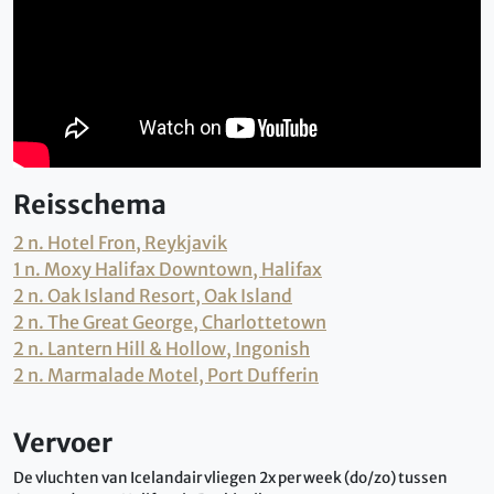
Reisschema
2 n. Hotel Fron, Reykjavik
1 n. Moxy Halifax Downtown, Halifax
2 n. Oak Island Resort, Oak Island
2 n. The Great George, Charlottetown
2 n. Lantern Hill & Hollow, Ingonish
2 n. Marmalade Motel, Port Dufferin
Vervoer
De vluchten van Icelandair vliegen 2x per week (do/zo) tussen