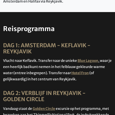
Amsterdam en Halifax via Reykjavik.
Reisprogramma
DAG 1: AMSTERDAM - KEFLAVIK -
REYKJAVIK
Vlucht naar Keflavik. Transfer naar de unieke
Blue Lagoon
, waar je
een heerlijk bad kunt nemen in het felblauw gekleurde warme
water (entree inbegrepen). Transfer naar
Hotel Fron
(of
gelijkwaardig) in het centrum van Reykjavik.
DAG 2: VERBLIJF IN REYKJAVIK -
GOLDEN CIRCLE
Vandaag staat de
Golden Circle
excursie op het programma, met
bezoeken aan het Thingvellir National Park, de indrukwekkende