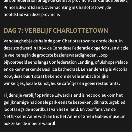
de Confederation Bridge de kleinste provincie van Canada bereikt;
Prince Edward Island. Overnachting in Charlottetown, de
hoofdstad van deze provincie.
DAG 7: VERBLIJF CHARLOTTETOWN
Vandaag heb je de hele dag om Charlottetown te ontdekken. In
deze stad werd in 1864 de Canadese Federatie opgericht, en dit zie
je veel terug in de grootste bezienswaardigheden. Loop
bijvoorbeeld eens langs Confederation Landing, of Bishops Palace
en de kenmerkende Basilica kathedraal. Een andere tip is Victoria
Row, deze buurt staat bekend om de vele ambachtelijke
winkeltjes, locale kunst, leuke cafe`tjes en goeie restaurants.
Tijdens je verblijf op Prince Edward Island is het ook leuk om het
gelijknamige nationale park eens te bezoeken, dit natuurgebied
loopt langs de noordkust van het eiland. En voor fans van de
Netflix serie Anne with an E is het Anne of Green Gables museum
ook zeker de moeite waard!