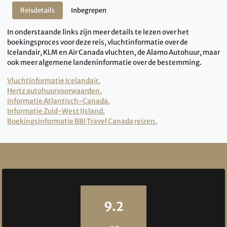
Reisdetails
Inbegrepen
In onderstaande links zijn meer details te lezen over het
boekingsproces voor deze reis, vluchtinformatie over de
Icelandair, KLM en Air Canada vluchten, de Alamo Autohuur, maar
ook meer algemene landeninformatie over de bestemming.
Vluchtinformatie Icelandair.
Hertz autohuurvoorwaarden.
Informatie Atlantisch-Canada.
Informatie Zuid-West IJsland.
Boekingsinformatie BBI Travel Canada reizen.
Reviews
9.2