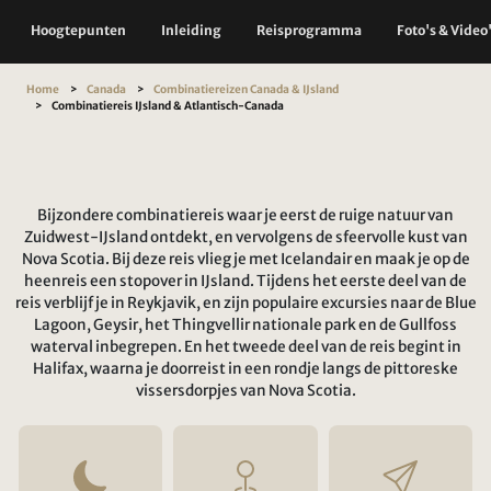
Hoogtepunten
Inleiding
Reisprogramma
Foto's & Video
Home
Canada
Combinatiereizen Canada & IJsland
Combinatiereis IJsland & Atlantisch-Canada
Bijzondere combinatiereis waar je eerst de ruige natuur van
Zuidwest-IJsland ontdekt, en vervolgens de sfeervolle kust van
Nova Scotia. Bij deze reis vlieg je met Icelandair en maak je op de
heenreis een stopover in IJsland. Tijdens het eerste deel van de
reis verblijf je in Reykjavik, en zijn populaire excursies naar de Blue
Lagoon, Geysir, het Thingvellir nationale park en de Gullfoss
waterval inbegrepen. En het tweede deel van de reis begint in
Halifax, waarna je doorreist in een rondje langs de pittoreske
vissersdorpjes van Nova Scotia.