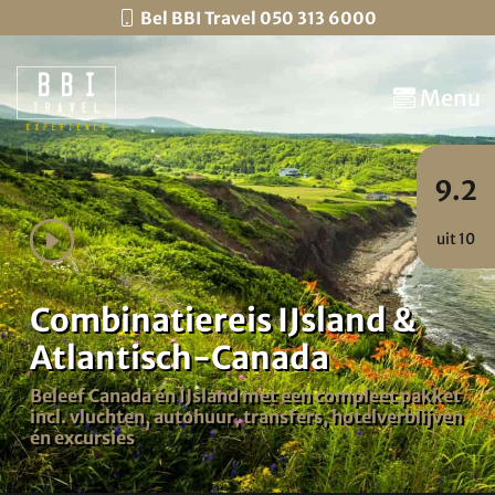
Bel BBI Travel 050 313 6000
Menu
9.2
uit 10
Combinatiereis IJsland &
Atlantisch-Canada
Beleef Canada én IJsland met een compleet pakket
incl. vluchten, autohuur, transfers, hotelverblijven
én excursies