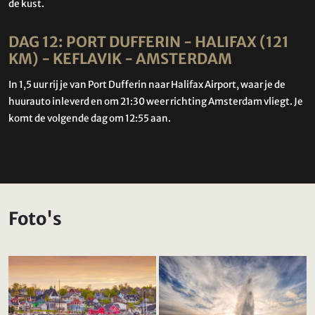
de kust.
DAG 12: PORT DUFFERIN - HALIFAX (121
KM) - KEFLAVIK - AMSTERDAM
In 1,5 uur rij je van Port Dufferin naar Halifax Airport, waar je de
huurauto inleverd en om 21:30 weer richting Amsterdam vliegt. Je
komt de volgende dag om 12:55 aan.
Foto's