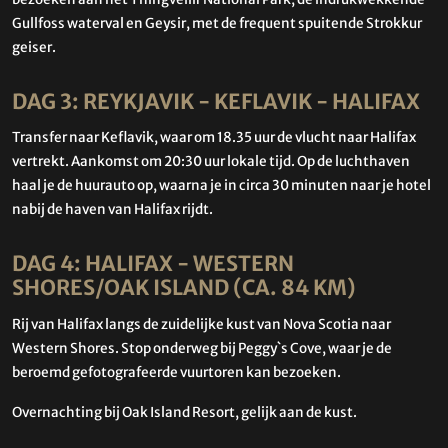
Gullfoss waterval en Geysir, met de frequent spuitende Strokkur
geiser.
DAG 3: REYKJAVIK - KEFLAVIK - HALIFAX
Transfer naar Keflavik, waar om 18.35 uur de vlucht naar Halifax
vertrekt. Aankomst om 20:30 uur lokale tijd. Op de luchthaven
haal je de huurauto op, waarna je in circa 30 minuten naar je hotel
nabij de haven van Halifax rijdt.
DAG 4: HALIFAX - WESTERN
SHORES/OAK ISLAND (CA. 84 KM)
Rij van Halifax langs de zuidelijke kust van Nova Scotia naar
Western Shores. Stop onderweg bij Peggy`s Cove, waar je de
beroemd gefotografeerde vuurtoren kan bezoeken.
Overnachting bij Oak Island Resort, gelijk aan de kust.