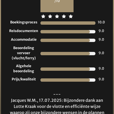
/10
Boekingsproces
10.0
Reisdocumenten
9.0
Accommodatie
9.0
Beoordeling
vervoer
9.0
(vlucht/ferry)
Algehele
9.0
beoordeling
Prijs/kwaliteit
9.0
---
Jacques W.M., 17.07.2025: Bijzondere dank aan
Lotte Kraak voor de vlotte en efficiënte wijze
waarop zij onze bijzondere wensen in de plannen