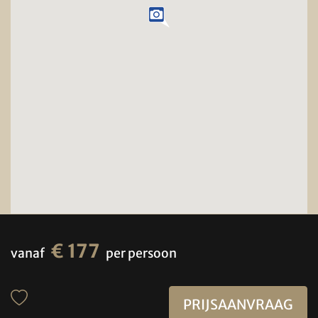
€ 177
vanaf
per persoon
PRIJSAANVRAAG