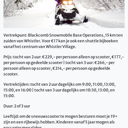
Vertrekpunt: Blackcomb Snowmobile Base Operations, 15 km ten
zuiden van Whistler. Voor €17 kan je ook een shuttle bijboeken
vanaf het centrum van Whistler Village.
Prijs: tocht van 2 uur: €229,- per persoon alleen op scooter, €177,-
per persoon op gedeelde scooter | tocht van 3 uur: €266,- per
persoon alleen op scooter, €214,- per persoon op gedeelde
scooter.
Vertrektijden: tocht van 2 uur dagelijks om 9:00, 11:00, 13:00,
15:00, en 16:00 | tocht van 3 uur dagelijks om 10:30, 13:00, en
15:00.
Duur: 2 of 3 uur
Leeftijd: om de sneeuwscooter te mogen besturen moet je 19+
zijn en een rijbewijs hebben. Kinderen vanaf 5 jaar mogen als
passagier mee rijden.