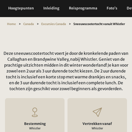
Hoogtepunten
Inleiding
Reisprogramma
Foto's
Det
Home
Canada
Excursies Canada
Sneeuwscootertocht vanuit Whistler
Deze sneeuwscootertocht voert je door de kronkelende paden van
Callaghan en Brandywine Valley, nabij Whistler. Geniet van de
prachtige uitzichten midden in dit winter wonderland! Je kan voor
zowel een 2 uur als 3 uur durende tocht kiezen. De 2 uur durende
tocht is inclusief een korte stop met warme drankjes en snacks,
en de 3 uur durende tocht is inclusief een complete lunch. De
tochten zijn geschikt voor zowel beginners als gevorderden.
Bestemming
Vertrekken vanaf
Whistler
Whistler