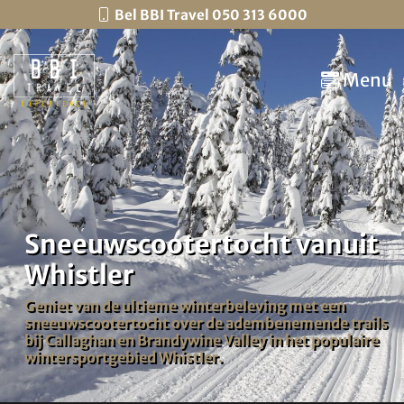
Bel BBI Travel 050 313 6000
Menu
Sneeuwscootertocht vanuit
Whistler
Geniet van de ultieme winterbeleving met een
sneeuwscootertocht over de adembenemende trails
bij Callaghan en Brandywine Valley in het populaire
wintersportgebied Whistler.