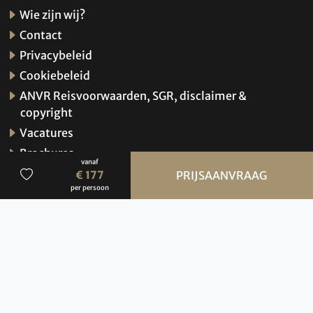
Wie zijn wij?
Contact
Privacybeleid
Cookiebeleid
ANVR Reisvoorwaarden, SGR, disclaimer &
copyright
Vacatures
Brochures
vanaf
Verzekeringen
€ 177
PRIJSAANVRAAG
per persoon
Hoe werkt de website?
© 2026 BBI Travel
Privacybeleid