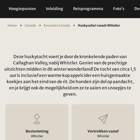
Hoogtepunten
Inleiding
Reisprogramma
Foto's
Det
Home
Canada
Excursies Canada
Huskysafari vanuit Whistler
Deze huskytocht voert je door de kronkelende paden van
Callaghan Valley, nabij Whistler. Geniet van de prachtige
uitzichten midden in dit winter wonderland! De tocht van circa 1,5
uur is inclusief een warme kop appelcider een huisgemaakte
koekjes aan het eind van de rit. De honden zijn dol op aandacht,
en je krijgt ook de mogelijkheid om ze te aaien en snoepjes te
geven.
Bestemming
Vertrekken vanaf
Whistler
Whistler