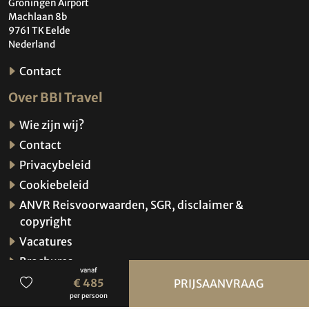
Groningen Airport
Machlaan 8b
9761 TK Eelde
Nederland
Contact
Over BBI Travel
Wie zijn wij?
Contact
Privacybeleid
Cookiebeleid
ANVR Reisvoorwaarden, SGR, disclaimer &
copyright
Vacatures
Brochures
vanaf
Verzekeringen
€ 485
PRIJSAANVRAAG
per persoon
Hoe werkt de website?