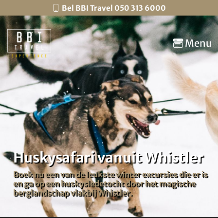
Bel BBI Travel 050 313 6000
Menu
Huskysafari vanuit Whistler
Boek nu een van de leukste winter excursies die er is
en ga op een huskysledetocht door het magische
berglandschap vlakbij Whistler.