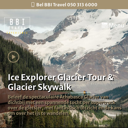
Bel BBI Travel 050 313 6000
Menu
Ice Explorer Glacier Tour &
Glacier Skywalk
Beleef de spectaculaire Athabasca Glacier van
dichtbij met een spannende tocht per supertruck
over de gletsjer, met fantastisch uitzicht en de kans
om over het ijs te wandelen.