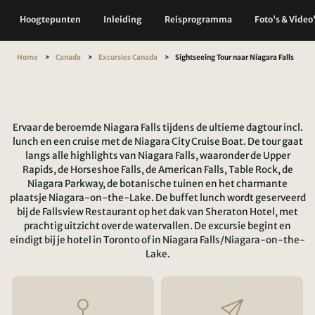
Hoogtepunten
Inleiding
Reisprogramma
Foto's & Video
Home
Canada
Excursies Canada
Sightseeing Tour naar Niagara Falls
Ervaar de beroemde Niagara Falls tijdens de ultieme dagtour incl.
lunch en een cruise met de Niagara City Cruise Boat. De tour gaat
langs alle highlights van Niagara Falls, waaronder de Upper
Rapids, de Horseshoe Falls, de American Falls, Table Rock, de
Niagara Parkway, de botanische tuinen en het charmante
plaatsje Niagara-on-the-Lake. De buffet lunch wordt geserveerd
bij de Fallsview Restaurant op het dak van Sheraton Hotel, met
prachtig uitzicht over de watervallen. De excursie begint en
eindigt bij je hotel in Toronto of in Niagara Falls/Niagara-on-the-
Lake.