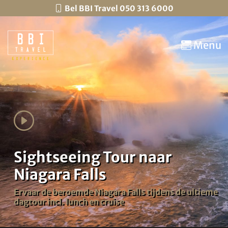
Bel BBI Travel 050 313 6000
Menu
Sightseeing Tour naar
Niagara Falls
Ervaar de beroemde Niagara Falls tijdens de ultieme
dagtour incl. lunch en cruise