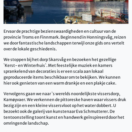
Ervaar de prachtige bezienswaardigheden en cultuur van de
provincie Troms en Finnmark. Beginnend in Honningsvåg, reizen
we door fantastische landschappen terwijl onze gids ons vertelt
over de lokale geschiedenis.
We stoppen bij het dorp Skarsvåg en bezoeken het gezellige
`Kerst- en Winterhuis`. Met feestelijke muziek en kamers
sprankelend van decoraties is er een scala aan lokaal
geproduceerde items beschikbaar om te bekijken. We kunnen
hier ook genieten van een warm drankje en een plakje cake.
Vervolgens gaan we naar `s werelds noordelijkste vissersdorp,
Kamøyvaer. We verkennen de pittoreske haven waar vissers druk
bezig zijn en een kleine vissersvloot op het water dobbert. U
bezoekt ook de galerij van kunstenaar Eva Schmutterer. De
tentoonstelling toont kunst en handwerk geïnspireerd door het
omringende landschap.