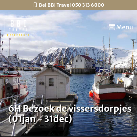
Bel BBI Travel 050 313 6000
Menu
6H Bezoek de vissersdorpjes
(01jan - 31dec)