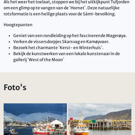
Als het weer het toelaat, stoppen we bij het uitkijkpunt Tufjorden
om een ​​glimp op te vangen van de `Hornet`. Deze natuurlijke
rotsformatie is een heilige plaats voor de Sámi-bevolking.
Hoogtepunten
Geniet van een rondleiding op het fascinerende Magerøya.
Verken de vissersdorpjes Skarsvag en Kamøyvaer.
Bezoek het charmante `Kerst- en Winterhuis`.
Bekijk de kunstwerken van een lokale kunstenaar in de
gallerij `West of the Moon`
Foto's