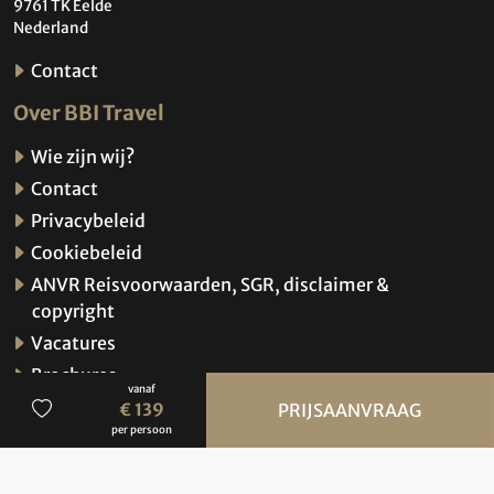
9761 TK Eelde
Nederland
Contact
Over BBI Travel
Wie zijn wij?
Contact
Privacybeleid
Cookiebeleid
ANVR Reisvoorwaarden, SGR, disclaimer &
copyright
Vacatures
Brochures
vanaf
Verzekeringen
€ 139
PRIJSAANVRAAG
per persoon
Hoe werkt de website?