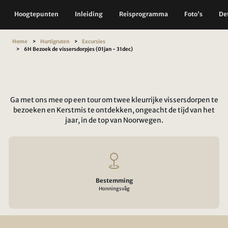
Hoogtepunten
Inleiding
Reisprogramma
Foto's
Det
Home
Hurtigruten
Excursies
6H Bezoek de vissersdorpjes (01jan - 31dec)
Ga met ons mee op een tour om twee kleurrijke vissersdorpen te
bezoeken en Kerstmis te ontdekken, ongeacht de tijd van het
jaar, in de top van Noorwegen.
Bestemming
Honningsvåg