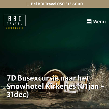
Bel BBI Travel 050 313 6000
Menu
7D Busexcursie naar het
Snowhotel Kirkenes (01jan -
31dec)