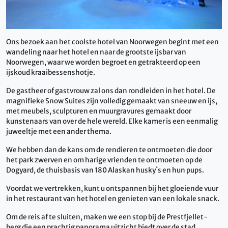
Ons bezoek aan het coolste hotel van Noorwegen begint met een
wandeling naar het hotel en naar de grootste ijsbar van
Noorwegen, waar we worden begroet en getrakteerd op een
ijskoud kraaibessenshotje.
De gastheer of gastvrouw zal ons dan rondleiden in het hotel. De
magnifieke Snow Suites zijn volledig gemaakt van sneeuw en ijs,
met meubels, sculpturen en muurgravures gemaakt door
kunstenaars van over de hele wereld. Elke kamer is een eenmalig
juweeltje met een ander thema.
We hebben dan de kans om de rendieren te ontmoeten die door
het park zwerven en om harige vrienden te ontmoeten op de
Dogyard, de thuisbasis van 180 Alaskan husky`s en hun pups.
Voordat we vertrekken, kunt u ontspannen bij het gloeiende vuur
in het restaurant van het hotel en genieten van een lokale snack.
Om de reis af te sluiten, maken we een stop bij de Prestfjellet-
berg die een prachtig panorama uitzicht biedt over de stad