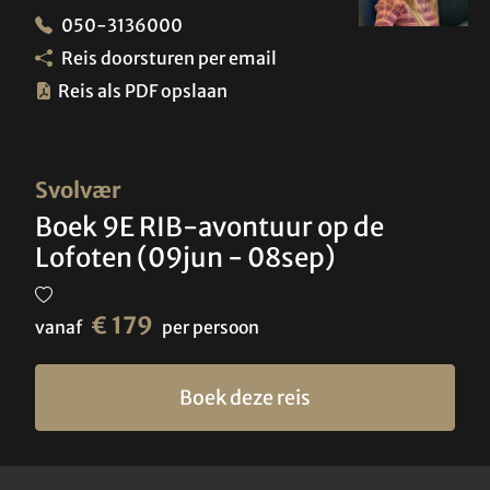
050-3136000
Reis doorsturen per email
Reis als PDF opslaan
Svolvær
Boek 9E RIB-avontuur op de
Lofoten (09jun - 08sep)
€ 179
vanaf
per persoon
Boek deze reis