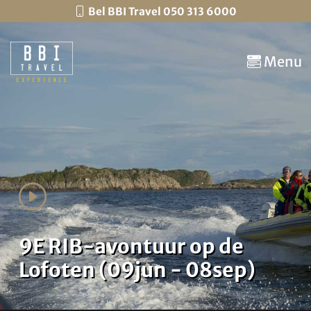
Bel BBI Travel 050 313 6000
Menu
9E RIB-avontuur op de
Lofoten (09jun - 08sep)