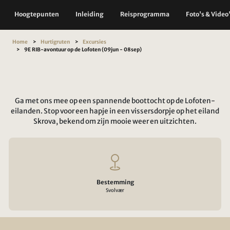
Hoogtepunten
Inleiding
Reisprogramma
Foto's & Video
Home
Hurtigruten
Excursies
9E RIB-avontuur op de Lofoten (09jun - 08sep)
Ga met ons mee op een spannende boottocht op de Lofoten-
eilanden. Stop voor een hapje in een vissersdorpje op het eiland
Skrova, bekend om zijn mooie weer en uitzichten.
Bestemming
Svolvær