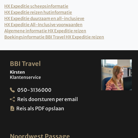
HX Expeditie scheepsinformatie
HX Expeditie reizen hutinformatie
HX Expeditie duurzaam en all-inclusieve
HX Expeditie All-Inclusive voorwaarden
Algemene informatie HX Expeditie reizen
Boekingsinformatie BBI Travel HX Expeditie reizen
BBI Travel
Kirsten
Klantenservice
050-3136000
Reis doorsturen per email
Reis als PDF opslaan
Noordwest Passage