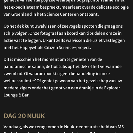
geniet u van een dag op zee waarbij u hoogtepunten samen met
het expeditieteam bespreekt, meer leert over de delicate ecologie
van Groenland in het Science Center en ontspant.
Op het dek kunt u walvissen of zeevogels spotten die graag ons
schip volgen. Onze fotograaf aan boord kan tips delen om ze in
actie vast te leggen. U kunt zelfs walvissen die u ziet vastleggen
met het Happywhale Citizen Science-project.
Dit is misschien het moment om te genieten van de
panoramische sauna, de hot tubs op het dek of het verwarmde
zwembad. Of waarom boekt u geen behandeling in onze
wellnessruimte? Of geniet gewoon van het gezelschap van uw
medereizigers onder het genot van een drankje in de Explorer
Lounge & Bar.
DAG 20 NUUK
Vandaag, als we terugkomen in Nuuk, neemt u afscheid van MS