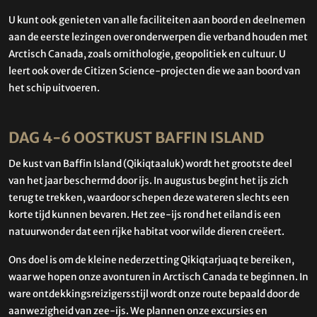
U kunt ook genieten van alle faciliteiten aan boord en deelnemen
aan de eerste lezingen over onderwerpen die verband houden met
Arctisch Canada, zoals ornithologie, geopolitiek en cultuur. U
leert ook over de Citizen Science-projecten die we aan boord van
het schip uitvoeren.
DAG 4-6 OOSTKUST BAFFIN ISLAND
De kust van Baffin Island (Qikiqtaaluk) wordt het grootste deel
van het jaar beschermd door ijs. In augustus begint het ijs zich
terug te trekken, waardoor schepen deze wateren slechts een
korte tijd kunnen bevaren. Het zee-ijs rond het eiland is een
natuurwonder dat een rijke habitat voor wilde dieren creëert.
Ons doel is om de kleine nederzetting Qikiqtarjuaq te bereiken,
waar we hopen onze avonturen in Arctisch Canada te beginnen. In
ware ontdekkingsreizigersstijl wordt onze route bepaald door de
aanwezigheid van zee-ijs. We plannen onze excursies en