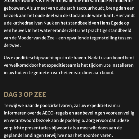
20.000 inwoners is het een opvallende mix van oude en moderne
gebouwen. Als u meer van oude architectuur houdt, breng dan een
bezoek aan het oude deel van de stad aan de waterkant. Hier vindt
u de kathedraal van Nuuk en het standbeeld van Hans Egede op
een heuvel. In het water eronder ziet u het prachtige standbeeld
van de Moeder van de Zee - een opvallende tegenstelling tussen
de twee.
Uw expeditieschip wacht op u in de haven. Nadat u aan boord bent
verwelkomd door het expeditieteam is het tijd om u te installeren
in uw hut en te genieten van het eerste diner aan boord.
DAG 3 OP ZEE
Terwijl we naar de poolcirkel varen, zal uw expeditieteam u
informeren over de AECO-regels en aanbevelingen voor een veilig
en verantwoord bezoek aan de poolregio. Zorg ervoor dat u deze
verplichte presentaties bijwoont als u mee wilt doen aan de
geplande landingen terwijl we naar het noorden varen.