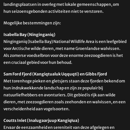
landingsplaatsen in overleg met lokale gemeenschappen, om
hun seizoensgebonden activiteiten niet te verstoren.
Mogelijke bestemmingen zijn:
Isabella Bay (Ninginganiq)
Ninginganiq (Isabella Bay) National Wildlife Area is een leefgebied
voor Arctische wilde dieren, met name Groenlandse walvissen.
Als zomerse voedselbron voor deze enorme zeezoogdieren is het
een cruciaal gebied voor hun behoud.
Sam Ford Fjord (Kangiqtualuk Uqquqti) en Gibbs Fjord
Met torenhoge pieken en gletsjers staan ​​deze fjorden bekend om
hun indrukwekkende landschap en zijn ze populair bij
natuurliefhebbers en avonturiers. Dit gebied is rijk aan wilde
dieren, met zeezoogdieren zoals zeehonden en walvissen, en een
verscheidenheid aan vogelsoorten.
Coutts Inlet (Inalugaarjuup Kangiqłua)
Ervaar de eenzaamheid en sereniteit van deze afgelegen en