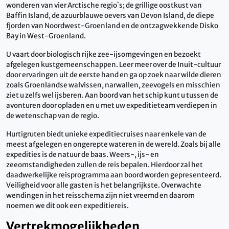
wonderen van vier Arctische regio`s; de grillige oostkust van
Baffin Island, de azuurblauwe oevers van Devon Island, de diepe
fjorden van Noordwest-Groenland en de ontzagwekkende Disko
Bay in West-Groenland.
U vaart door biologisch rijke zee-ijsomgevingen en bezoekt
afgelegen kustgemeenschappen. Leer meer over de Inuit-cultuur
door ervaringen uit de eerste hand en ga op zoek naar wilde dieren
zoals Groenlandse walvissen, narwallen, zeevogels en misschien
ziet u zelfs wel ijsberen. Aan boord van het schip kunt u tussen de
avonturen door opladen en u met uw expeditieteam verdiepen in
de wetenschap van de regio.
Hurtigruten biedt unieke expeditiecruises naar enkele van de
meest afgelegen en ongerepte wateren in de wereld. Zoals bij alle
expedities is de natuur de baas. Weers-, ijs- en
zeeomstandigheden zullen de reis bepalen. Hierdoor zal het
daadwerkelijke reisprogramma aan boord worden gepresenteerd.
Veiligheid voor alle gasten is het belangrijkste. Overwachte
wendingen in het reisschema zijn niet vreemd en daarom
noemen we dit ook een expeditiereis.
Vertrekmogelijkheden