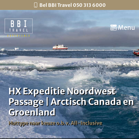
Bel BBI Travel 050 313 6000
Menu
HX Expeditie Noordwest
Passage | Arctisch Canada en
Groenland
Huttype naar keuze o.b.v. All-Inclusive