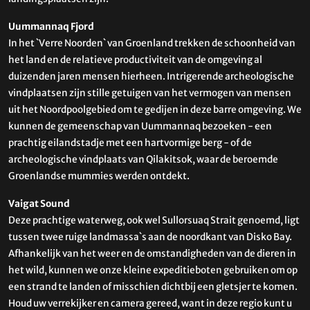
Uummannaq Fjord
In het `Verre Noorden` van Groenland trekken de schoonheid van
het land en de relatieve productiviteit van de omgeving al
duizenden jaren mensen hierheen. Intrigerende archeologische
vindplaatsen zijn stille getuigen van het vermogen van mensen
uit het Noordpoolgebied om te gedijen in deze barre omgeving. We
kunnen de gemeenschap van Uummannaq bezoeken - een
prachtig eilandstadje met een hartvormige berg - of de
archeologische vindplaats van Qilakitsok, waar de beroemde
Groenlandse mummies werden ontdekt. ​​
Vaigat Sound
Deze prachtige waterweg, ook wel Sullorsuaq Strait genoemd, ligt
tussen twee ruige landmassa`s aan de noordkant van Disko Bay.
Afhankelijk van het weer en de omstandigheden van de dieren in
het wild, kunnen we onze kleine expeditieboten gebruiken om op
een strand te landen of misschien dichtbij een gletsjer te komen.
Houd uw verrekijker en camera gereed, want in deze regio kunt u