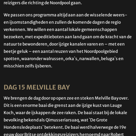
reizigers die richting de Noordpool gaan.
We passen ons programma altijd aan aan de wisselende weers-
en ijsomstandigheden en zullen de komende dagen de regio
verkennen. We willen een aantal lokale gemeenschappen
bezoeken, met expeditieboten aan land gaan om de kracht van de
natuur te bewonderen, door ijzige kanalen varen en – met een
beetje geluk – een aantal reuzen van het Noordpoolgebied
spotten, waaronder walrussen, orka`s, narwallen, beluga`s en
misschien zelfs ijsberen.
DAG 15 MELVILLE BAY
We brengen de dag door op open zee en steken Melville Bay over.
Dit is een enorme baai die grenst aan de ijzige kust van Lauge
Koch, waar de ijskappen de zee raken. De baai staat bij de lokale
bevolking bekend als Qimusseriarsuaq, wat `De Grote
Hondensledeplaats` betekent. De baai werd halverwege de 19e
eeuw door Britse ontdekkingsreizigers hernoemd naar Robert