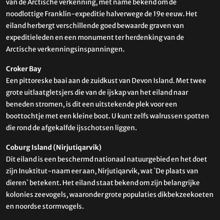
van de Arctische verkenning, met name bekend om de
noodlottige Franklin-expeditie halverwege de 19e eeuw. Het
eiland herbergt verschillende goed bewaarde graven van
expeditieleden en een monument ter herdenking van de
Arctische verkenningsinspanningen.
Croker Bay
Een pittoreske baai aan de zuidkust van Devon Island. Met twee
grote uitlaatgletsjers die van de ijskap van het eiland naar
beneden stromen, is dit een uitstekende plek voor een
boottochtje met een kleine boot. U kunt zelfs walrussen spotten
die rond de afgekalfde ijsschotsen liggen.
Coburg Island (Nirjutiqarvik)
Dit eiland is een beschermd nationaal natuurgebied en het doet
zijn Inuktitut-naam eer aan, Nirjutiqarvik, wat `De plaats van
dieren` betekent. Het eiland staat bekend om zijn belangrijke
kolonies zeevogels, waaronder grote populaties dikbekzeekoeten
en noordse stormvogels.