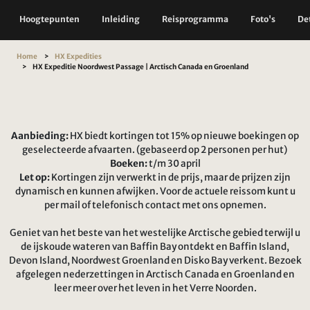
Hoogtepunten
Inleiding
Reisprogramma
Foto's
Det
Home
HX Expedities
HX Expeditie Noordwest Passage | Arctisch Canada en Groenland
Aanbieding:
HX biedt kortingen tot 15% op nieuwe boekingen op
geselecteerde afvaarten. (gebaseerd op 2 personen per hut)
Boeken:
t/m 30 april
Let op:
Kortingen zijn verwerkt in de prijs, maar de prijzen zijn
dynamisch en kunnen afwijken. Voor de actuele reissom kunt u
per mail of telefonisch contact met ons opnemen.
Geniet van het beste van het westelijke Arctische gebied terwijl u
de ijskoude wateren van Baffin Bay ontdekt en Baffin Island,
Devon Island, Noordwest Groenland en Disko Bay verkent. Bezoek
afgelegen nederzettingen in Arctisch Canada en Groenland en
leer meer over het leven in het Verre Noorden.