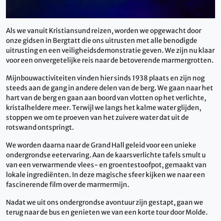
Als we vanuit Kristiansund reizen, worden we opgewacht door
onze gidsen in Bergtatt die ons uitrusten met alle benodigde
uitrusting en een veiligheidsdemonstratie geven. We zijn nu klaar
voor een onvergetelijke reis naar de betoverende marmergrotten.
Mijnbouwactiviteiten vinden hier sinds 1938 plaats en zijn nog
steeds aan de gang in andere delen van de berg. We gaan naar het
hart van de berg en gaan aan boord van vlotten op het verlichte,
kristalheldere meer. Terwijl we langs het kalme water glijden,
stoppen we om te proeven van het zuivere water dat uit de
rotswand ontspringt.
We worden daarna naar de Grand Hall geleid voor een unieke
ondergrondse eetervaring. Aan de kaarsverlichte tafels smult u
van een verwarmende vlees- en groentestoofpot, gemaakt van
lokale ingrediënten. In deze magische sfeer kijken we naar een
fascinerende film over de marmermijn.
Nadat we uit ons ondergrondse avontuur zijn gestapt, gaan we
terug naar de bus en genieten we van een korte tour door Molde.