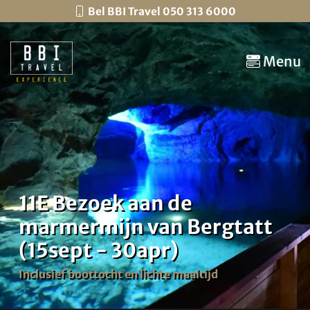
Bel BBI Travel 050 313 6000
Menu
11E Bezoek aan de
marmermijn van Bergtatt
(15sept - 30apr)
Inclusief boottocht en lichte maaltijd