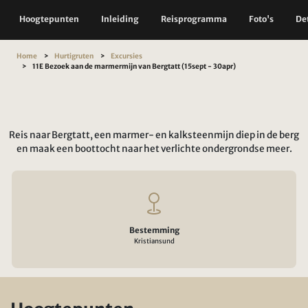
Hoogtepunten
Inleiding
Reisprogramma
Foto's
Det
Home
Hurtigruten
Excursies
11E Bezoek aan de marmermijn van Bergtatt (15sept - 30apr)
Reis naar Bergtatt, een marmer- en kalksteenmijn diep in de berg
en maak een boottocht naar het verlichte ondergrondse meer.
Bestemming
Kristiansund