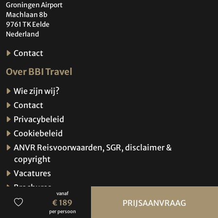
Groningen Airport
Machlaan 8b
9761 TK Eelde
Nederland
Contact
Over BBI Travel
Wie zijn wij?
Contact
Privacybeleid
Cookiebeleid
ANVR Reisvoorwaarden, SGR, disclaimer &
copyright
Vacatures
Brochures
vanaf
Verzekeringen
€ 189
PRIJSAANVRAAG
per persoon
Hoe werkt de website?