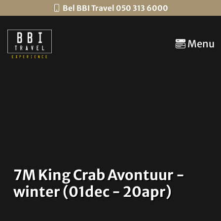
Bel BBI Travel 050 313 6000
Menu
7M King Crab Avontuur -
winter (01dec - 20apr)