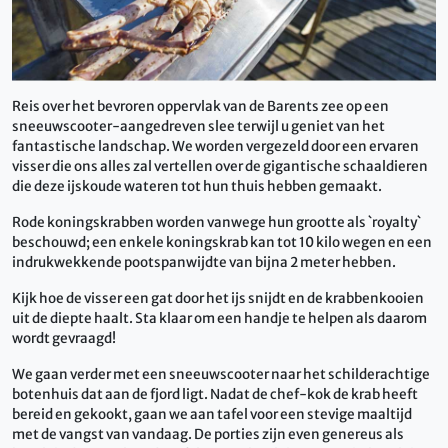
Reis over het bevroren oppervlak van de Barents zee op een
sneeuwscooter-aangedreven slee terwijl u geniet van het
fantastische landschap.
We worden vergezeld door een ervaren
visser die ons alles zal vertellen over de gigantische schaaldieren
die deze ijskoude wateren tot hun thuis hebben gemaakt.
Rode koningskrabben worden vanwege hun grootte als `royalty`
beschouwd;
een enkele koningskrab kan tot 10 kilo wegen en een
indrukwekkende pootspanwijdte van bijna 2 meter hebben.
Kijk hoe de visser een gat door het ijs snijdt en de krabbenkooien
uit de diepte haalt.
Sta klaar om een ​​handje te helpen als daarom
wordt gevraagd!
We gaan verder met een sneeuwscooter naar het schilderachtige
botenhuis dat aan de fjord ligt.
Nadat de chef-kok de krab heeft
bereid en gekookt, gaan we aan tafel voor een stevige maaltijd
met de vangst van vandaag.
De porties zijn even genereus als