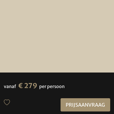
€ 279
vanaf
per persoon
PRIJSAANVRAAG