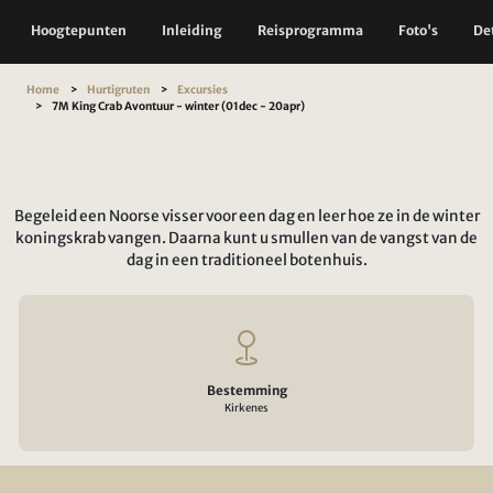
Hoogtepunten
Inleiding
Reisprogramma
Foto's
Det
Home
Hurtigruten
Excursies
7M King Crab Avontuur - winter (01dec - 20apr)
Begeleid een Noorse visser voor een dag en leer hoe ze in de winter
koningskrab vangen. Daarna kunt u smullen van de vangst van de
dag in een traditioneel botenhuis.
Bestemming
Kirkenes