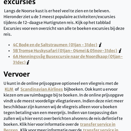
excursies
Langs de Noorse kust is er heel veel te zien en te beleven.
Hieronder ziet u de 3 meest populaire activiteiten/excursies
tijdens de 12-daagse Hurtigruten reis. Kijk op het tabblad
Excursies voor een overzicht van alle te boeken excursies bij deze
reis.
4C Bodø en de Saltstraumen (01jan - 31dec)
5B Tromsø Huskysafari (01jan- 04mei & 05nov-31dec)
6A Honningsvåg Busexcursie naar de Noordkaap (01jan-
31dec)
Vervoer
U kunt in de online prijsopgave optioneel een vliegreis met de
KLM
of
Scandinavian Airlines
bijboeken. Ook kunt u ervoor
kiezen om uw ruimbagage bij te boeken. In de online prijsopgave
vindt u de meest voordelige vliegtarieven. Indien deze niet meer
beschikbaar zijn kunnen wij de vliegreis alleen voor u boeken
tegen betaling van een meerprijs. Indien van toepassing dan
zullen wij u hier eerst over berichten alvorens de reis defintief te
boeken. Klik hier voor informatie over de
transfer service in
Bergen
. Klik voor meer informatie over de
transfer service in