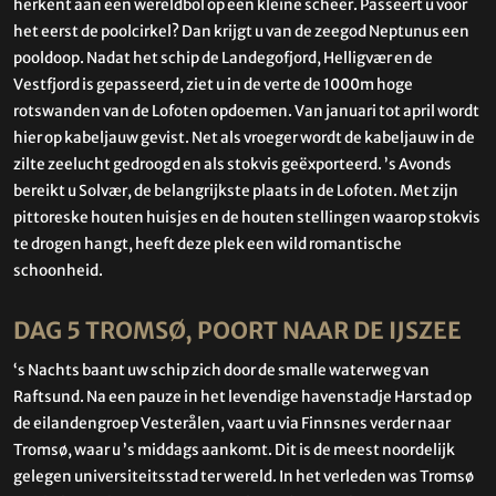
herkent aan een wereldbol op een kleine scheer. Passeert u voor
het eerst de poolcirkel? Dan krijgt u van de zeegod Neptunus een
pooldoop. Nadat het schip de Landegofjord, Helligvær en de
Vestfjord is gepasseerd, ziet u in de verte de 1000m hoge
rotswanden van de Lofoten opdoemen. Van januari tot april wordt
hier op kabeljauw gevist. Net als vroeger wordt de kabeljauw in de
zilte zeelucht gedroogd en als stokvis geëxporteerd. ’s Avonds
bereikt u Solvær, de belangrijkste plaats in de Lofoten. Met zijn
pittoreske houten huisjes en de houten stellingen waarop stokvis
te drogen hangt, heeft deze plek een wild romantische
schoonheid.
DAG 5 TROMSØ, POORT NAAR DE IJSZEE
‘s Nachts baant uw schip zich door de smalle waterweg van
Raftsund. Na een pauze in het levendige havenstadje Harstad op
de eilandengroep Vesterålen, vaart u via Finnsnes verder naar
Tromsø, waar u ’s middags aankomt. Dit is de meest noordelijk
gelegen universiteitsstad ter wereld. In het verleden was Tromsø