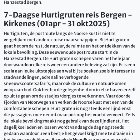
Hanzestad Bergen.
7-Daagse Hurtigruten reis Bergen -
Kirkenes (01apr - 31 okt2025)
Hurtigruten, de postroute langs de Noorse kust is niet te
vergelijken met andere cruise maatschappijen. Bij Hurtigruten
gaat het om de rust, de natuur, de ruimte en het ontdekken van de
lokale bevolking. Deze eeuwenoude post route start in de
Hanzestad Bergen. De Hurtigruten schepen varen het hele jaar
door waardoor elke reis weer een andere beleving zal zijn. Er is een
scala aan leuke uitstapjes aan wal bij te boeken zoals interesante
stadwandelingen, adrenaline verhogende
sneeuwscootersafari’s, maar ook de cultuur en natuur komen
volop aan bod. Ook heeft u de gelegenheid om in elke haven er zelf
op uit te gaan om de stadjes/dorpjes te verkennen. Vaar door de
Fjorden van Noorwegen en verken de Noorse kust met een van de
comfortabele schepen. Hurtigruten is nog steeds een lijndienst
die passagiers mee neemt maar ook nog het vracht vervoert. Zelfs
de lokale bevolking maakt nog gebruik van deze lijndienst. Het
dagelijkse laden en lossen wordt vandaag de dag nog steeds
gedaan waardoor u een beetje het gevoel krijgt mee te draaien in
het leven van de Noren. Bezoek de Noordkaap en geniet van de