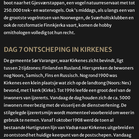
boot naar het Gjesværstappan, een vogel natuurreservaat met tot
250.000 trek- en watervogels. Ook ‘s middags, als u langs een van
de grootste vogelrotsen van Noorwegen, de Sværholtsklubben en
ook de rotsformatie Finnkjerka vaart, komen de hobby
ornithologen volledig tot hun recht.
DAG 7 ONTSCHEPING IN KIRKENES
De gemeente Sør Varanger, waar Kirkenes zicht bevindt, ligt
tussen 2 tijdzones: Finland en Rusland. Hier spreken de bewoners
nog Noors, Samisch, Fins en Russisch. Nog rond 1900 was
Kirkenes een klein plaatsje wat zich op de landtong (Noors: Nes)
bevond, met 1 kerk (Kirke). Tot 1996 leefde een groot deel van de
inwoners van ijzererts. Vandaag de dag houden zich de ca. 5000
inwoners meer bezig met de visserij en de dienstverlening. De
stilgelegde ijzerertsmijn wordt momenteel voorbereid om weer in
gebruik te nemen. Vanaf 1 oktober 1908 werd de toen al
bestaande Hurtigruten lijn van Vadsø naar Kirkenes uitgebreid en
zo ontstond het huidige keerpunt van de postschepen. Vandaag