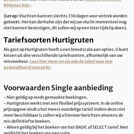
Kirkenes hier
.
(
Let op:
Vluchten kunnen slechts 330 dagen voor vertrek worden
geboekt. Het kan derhalve zijn dat wij uw vlucht momenteel nog
niet kunnen bevestigen, dit zullen wij op een later tijdstip doen).
Tariefsoorten Hurtigruten
Als gast op Hurtigruten heeft u een breed scala aan opties. U kunt
kiezen uit drie verschillende tariefsoorten, afhankelijk van uw
reisvoorkeur.
Lees hier meer en zie ook de tabel voor een
gedetailleerd overzicht
.
Voorwaarden Single aanbieding
- Niet geldig op reeds gemaakte boekingen.
- Hurtigruten werkt met een flexibel prijssysteem. In de online
prijsopgave vindt u het meest voordelige tarief. Indien deze niet
meer beschikbaar is zullen wij u hierover berichten alvorens de
reis definitief te boeken.
- Alleen geldig bij het boeken van het BASIC of SELECT tarief. Niet
geldig bij het boeken van een suite.