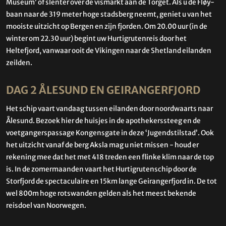
Museum’ of slenter over de vismarkt aan de Torget. Als u de Fløy-
baan naar de 319 meter hoge stadsberg neemt, geniet u van het
mooiste uitzicht op Bergen en zijn fjorden. Om 20.00 uur (in de
winter om 22.30 uur) begint uw Hurtigrutenreis door het
Heltefjord, vanwaar ooit de Vikingen naar de Shetland eilanden
zeilden.
DAG 2 ÅLESUND EN GEIRANGERFJORD
Het schip vaart vandaag tussen eilanden door noordwaarts naar
Ålesund. Bezoek hier de huisjes in de apothekerssteeg en de
voetgangerspassage Kongensgate in deze ‘Jugendstilstad’. Ook
het uitzicht vanaf de berg Aksla mag u niet missen - houd er
rekening mee dat het met 418 treden een flinke klim naar de top
is. In de zomermaanden vaart het Hurtigrutenschip door de
Storfjord de spectaculaire en 15km lange Geirangerfjord in. De tot
wel 800m hoge rotswanden gelden als het meest bekende
reisdoel van Noorwegen.