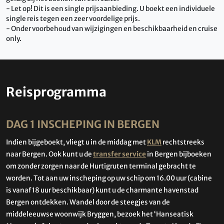
- Let op! Dit is een single prijsaanbieding. U boekt een individuele
single reis tegen een zeer voordelige prijs.
- Onder voorbehoud van wijzigingen en beschikbaarheid en cruise
only.
Reisprogramma
DAG 1 INSCHEPING IN BERGEN
Indien bijgeboekt, vliegt u in de middag met
KLM
rechtstreeks
naar Bergen. Ook kunt u de
transfer service
in Bergen bijboeken
om zonder zorgen naar de Hurtigruten terminal gebracht te
worden. Tot aan uw inscheping op uw schip om 16.00 uur (cabine
is vanaf 18 uur beschikbaar) kunt u de charmante havenstad
Bergen ontdekken. Wandel door de steegjes van de
middeleeuwse woonwijk Bryggen, bezoek het ‘Hanseatisk