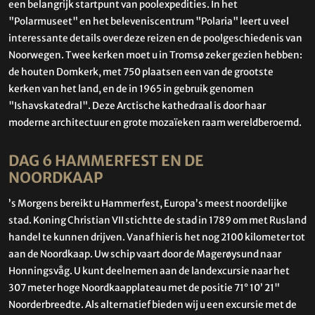
een belangrijk startpunt van poolexpedities. In het
"Polarmuseet" en het beleveniscentrum "Polaria" leert u veel
interessante details over deze reizen en de poolgeschiedenis van
Noorwegen. Twee kerken moet u in Tromsø zeker gezien hebben:
de houten Domkerk, met 750 plaatsen een van de grootste
kerken van het land, en de in 1965 in gebruik genomen
"Ishavskatedral". Deze Arctische kathedraal is door haar
moderne architectuur en grote mozaïeken raam wereldberoemd.
DAG 6 HAMMERFEST EN DE
NOORDKAAP
’s Morgens bereikt u Hammerfest, Europa’s meest noordelijke
stad. Koning Christian VII stichtte de stad in 1789 om met Rusland
handel te kunnen drijven. Vanaf hier is het nog 2100 kilometer tot
aan de Noordkaap. Uw schip vaart door de Magerøysund naar
Honningsvåg. U kunt deelnemen aan de landexcursie naar het
307 meter hoge Noordkaapplateau met de positie 71° 10’ 21"
Noorderbreedte. Als alternatief bieden wij u een excursie met de