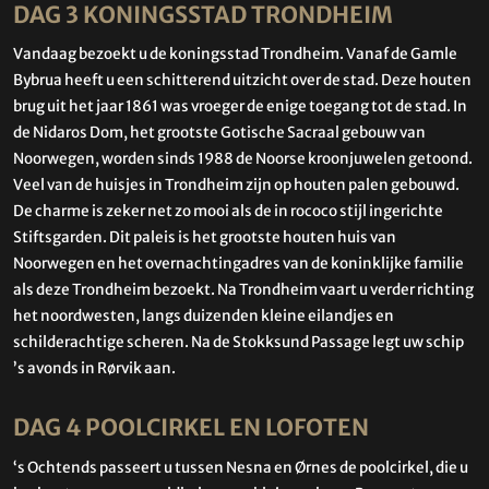
DAG 3 KONINGSSTAD TRONDHEIM
Vandaag bezoekt u de koningsstad Trondheim. Vanaf de Gamle
Bybrua heeft u een schitterend uitzicht over de stad. Deze houten
brug uit het jaar 1861 was vroeger de enige toegang tot de stad. In
de Nidaros Dom, het grootste Gotische Sacraal gebouw van
Noorwegen, worden sinds 1988 de Noorse kroonjuwelen getoond.
Veel van de huisjes in Trondheim zijn op houten palen gebouwd.
De charme is zeker net zo mooi als de in rococo stijl ingerichte
Stiftsgarden. Dit paleis is het grootste houten huis van
Noorwegen en het overnachtingadres van de koninklijke familie
als deze Trondheim bezoekt. Na Trondheim vaart u verder richting
het noordwesten, langs duizenden kleine eilandjes en
schilderachtige scheren. Na de Stokksund Passage legt uw schip
’s avonds in Rørvik aan.
DAG 4 POOLCIRKEL EN LOFOTEN
‘s Ochtends passeert u tussen Nesna en Ørnes de poolcirkel, die u