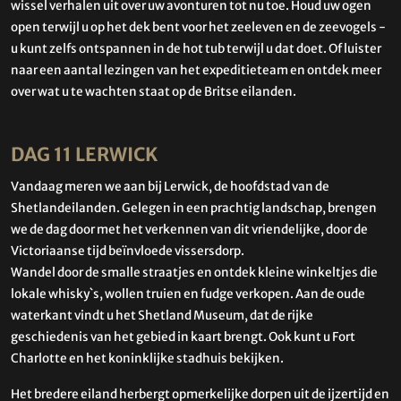
wissel verhalen uit over uw avonturen tot nu toe. Houd uw ogen
open terwijl u op het dek bent voor het zeeleven en de zeevogels -
u kunt zelfs ontspannen in de hot tub terwijl u dat doet. Of luister
naar een aantal lezingen van het expeditieteam en ontdek meer
over wat u te wachten staat op de Britse eilanden.
DAG 11 LERWICK
Vandaag meren we aan bij Lerwick, de hoofdstad van de
Shetlandeilanden. Gelegen in een prachtig landschap, brengen
we de dag door met het verkennen van dit vriendelijke, door de
Victoriaanse tijd beïnvloede vissersdorp.
Wandel door de smalle straatjes en ontdek kleine winkeltjes die
lokale whisky`s, wollen truien en fudge verkopen. Aan de oude
waterkant vindt u het Shetland Museum, dat de rijke
geschiedenis van het gebied in kaart brengt. Ook kunt u Fort
Charlotte en het koninklijke stadhuis bekijken.
Het bredere eiland herbergt opmerkelijke dorpen uit de ijzertijd en