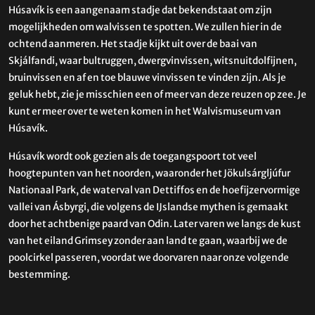
Húsavík is een aangenaam stadje dat bekendstaat om zijn
mogelijkheden om walvissen te spotten. We zullen hier in de
ochtend aanmeren. Het stadje kijkt uit over de baai van
Skjálfandi, waar bultruggen, dwergvinvissen, witsnuitdolfijnen,
bruinvissen en af en toe blauwe vinvissen te vinden zijn. Als je
geluk hebt, zie je misschien een of meer van deze reuzen op zee. Je
kunt er meer over te weten komen in het Walvismuseum van
Húsavík.
Húsavík wordt ook gezien als de toegangspoort tot veel
hoogtepunten van het noorden, waaronder het Jökulsárgljúfur
Nationaal Park, de waterval van Dettiffos en de hoefijzervormige
vallei van Ásbyrgi, die volgens de IJslandse mythen is gemaakt
door het achtbenige paard van Odin. Later varen we langs de kust
van het eiland Grimsey zonder aan land te gaan, waarbij we de
poolcirkel passeren, voordat we doorvaren naar onze volgende
bestemming.