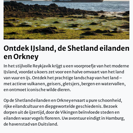
Ontdek IJsland, de Shetland eilanden
en Orkney
In het stijlvolle Reykjavík krijgt u een voorproefje van het moderne
IJsland, voordat u koers zet voor een halve omvaart van het land
van vuur en ijs. Ontdek het prachtige landschap van het land –
met actieve vulkanen, geisers, gletsjers, bergen en watervallen,
en ontmoet iconische wilde dieren.
Op de Shetland eilanden en Orkney ervaart u pure schoonheid,
rijke eilandcultuur en diepgewortelde geschiedenis. Bezoek
dorpen uit de ijzertijd, door de Vikingen beïnvloede steden en
eilanden waar vogels floreren. Uw avontuur eindigt in Hamburg,
de havenstad van Duitsland.