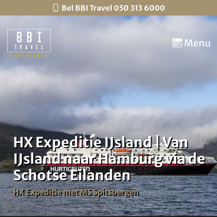
Bel BBI Travel 050 313 6000
Menu
HX Expeditie IJsland | Van
IJsland naar Hamburg via de
Schotse Eilanden
HX Expeditie met MS Spitsbergen