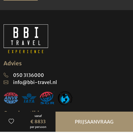
Advies
050 3136000
info@bbi-travel.nl
Openingstijden
vanaf
BBI Travel
€ 8833
PRIJSAANVRAAG
per persoon
maandag t/m vrijdag