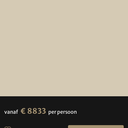
€ 8833
vanaf
per persoon