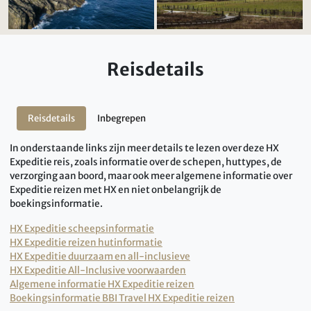
Reisdetails
Reisdetails
Inbegrepen
In onderstaande links zijn meer details te lezen over deze HX
Expeditie reis, zoals informatie over de schepen, huttypes, de
verzorging aan boord, maar ook meer algemene informatie over
Expeditie reizen met HX en niet onbelangrijk de
boekingsinformatie.
HX Expeditie scheepsinformatie
HX Expeditie reizen hutinformatie
HX Expeditie duurzaam en all-inclusieve
HX Expeditie All-Inclusive voorwaarden
Algemene informatie HX Expeditie reizen
Boekingsinformatie BBI Travel HX Expeditie reizen