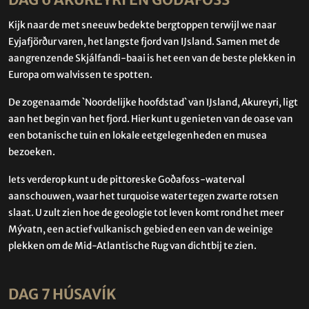
DAG 6 AKUREYRI EN GOÐAFOSS
Kijk naar de met sneeuw bedekte bergtoppen terwijl we naar
Eyjafjörður varen, het langste fjord van IJsland. Samen met de
aangrenzende Skjálfandi-baai is het een van de beste plekken in
Europa om walvissen te spotten.
De zogenaamde `Noordelijke hoofdstad` van IJsland, Akureyri, ligt
aan het begin van het fjord. Hier kunt u genieten van de oase van
een botanische tuin en lokale eetgelegenheden en musea
bezoeken.
Iets verderop kunt u de pittoreske Goðafoss-waterval
aanschouwen, waar het turquoise water tegen zwarte rotsen
slaat. U zult zien hoe de geologie tot leven komt rond het meer
Mývatn, een actief vulkanisch gebied en een van de weinige
plekken om de Mid-Atlantische Rug van dichtbij te zien.
DAG 7 HÚSAVÍK