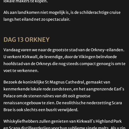
lokale makers te kopen.
Als aan land komen niet mogelijk is, is de schilderachtige cruise
langs het eiland net zo spectaculair.
DAG 13 ORKNEY
Vandaag varen we naar de grootste stad van de Orkney-eilanden.
U verkent Kirkwall, de levendige, door de Vikingen beïnvloede
hoofdstad van de Orkneys die nog steeds compact genoeg is om te
voet te verkennen.
Bezoek de koninklijke St Magnus Cathedral, gemaakt van
kenmerkende lokale rode zandsteen, en het aangrenzende Earl`s
Palace om de stenen ruïnes van dit ooit grootse
renaissancegebouw te zien. De neolithische nederzetting Scara
Brae is ook slechts een busrit verwijderd.
Whiskyliefhebbers zullen genieten van Kirkwall`s Highland Park
en Scapa distilleerderijen voor hun sublieme single malts. Als u zin