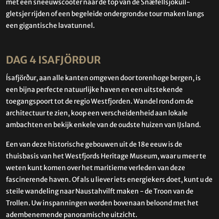
met een sneeuwscooter naar de top van de Snæfellsjökull-
gletsjer rijden of een begeleide ondergrondse tour maken langs
een gigantische lavatunnel.
DAG 4 ISAFJÖRÐUR
Ísafjörður, aan alle kanten omgeven door torenhoge bergen, is
een bijna perfecte natuurlijke haven en een uitstekende
toegangspoort tot de regio Westfjorden. Wandel rond om de
architectuur te zien, koop een verscheidenheid aan lokale
ambachten en bekijk enkele van de oudste huizen van IJsland.
Een van deze historische gebouwen uit de 18e eeuw is de
thuisbasis van het Westfjords Heritage Museum, waar u meer te
weten kunt komen over het maritieme verleden van deze
fascinerende haven. Of als u liever iets energiekers doet, kunt u de
steile wandeling naar Naustahvilft maken - de Troon van de
Trollen. Uw inspanningen worden bovenaan beloond met het
adembenemende panoramische uitzicht.