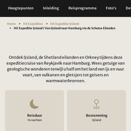
Hoogtepunten
Inleiding
Reisprogramma
Foto's
Det
Home
HX Expedities
HX Expeditie IJsland
HX Expeditie IJsland | Van IJsland naar Hamburg via de Schotse Eilanden
Ontdek IJsland, de Shetland eilanden en Orkney tijdens deze
expeditiecruise van Reykjavík naar Hamburg. Wees getuige van
geologische wonderen terwijl u half om het land van ijs en vuur
vaart, van vulkanen en gletsjers tot geisers en
warmwaterbronnen.
Reisduur
Bestemming
14 nachten
IJsland