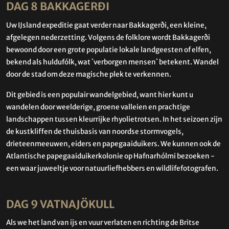
DAG 8 BAKKAGERÐI
Uw IJsland expeditie gaat verder naar Bakkagerði, een kleine,
afgelegen nederzetting. Volgens de folklore wordt Bakkagerði
bewoond door een grote populatie lokale landgeesten of elfen,
bekend als huldufólk, wat `verborgen mensen` betekent. Wandel
door de stad om deze magische plek te verkennen.
Dit gebied is een populair wandelgebied, want hier kunt u
wandelen door weelderige, groene valleien en prachtige
landschappen tussen kleurrijke rhyolietrotsen. In het seizoen zijn
de kustkliffen de thuisbasis van noordse stormvogels,
drieteenmeeuwen, eiders en papegaaiduikers. We kunnen ook de
Atlantische papegaaiduikerkolonie op Hafnarhólmi bezoeken -
een waar juweeltje voor natuurliefhebbers en wildlifefotografen.
DAG 9 VATNAJÖKULL
Als we het land van ijs en vuur verlaten en richting de Britse