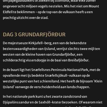
om papegaaiduikers te zoeken bij Stórhöfði, waar elke zomer
ongeveer acht miljoen vogels nestelen. Mis het niet om Mount
Eldfell te beklimmen - op de top van de vulkaan heeft u een
prachtig uitzicht over de stad.
DAG 3 GRUNDARFJÖRÐUR
De majestueuze Kirkjufell-berg, een van de bekendste
bezienswaardigheden van IJsland, verrijst slechts twee mijl ten
westen van de kleine haven van Grundarfjörður, een
schilderachtig vissersdorpje in de baai van Breiðafjörður.
In de buurt ligt het Snæfellsnes Peninsula National Park, met de
opvallende met ijs bedekte Snæfellsjökull-vulkaan op de
westelijke punt van het schiereiland. Het heeft de bijnaam `Klein
IJsland` vanwege de verscheidenheid aan landschappen.
In het nationale park kunt u het zwarte zandstrand van
Djúpalónssandur en de Saxhóll-krater bezoeken. Of waarom niet