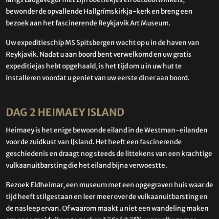
bewonder de opvallende Hallgrímskirkja-kerk en breng een
bezoek aan het fascinerende Reykjavík Art Museum.
Uw expeditieschip MS Spitsbergen wacht op u in de haven van
Reykjavik. Nadat u aan boord bent verwelkomd en uw gratis
expeditiejas hebt opgehaald, is het tijd om u in uw hut te
installeren voordat u geniet van uw eerste diner aan boord.
DAG 2 HEIMAEY ISLAND
Heimaey is het enige bewoonde eiland in de Westman-eilanden
voor de zuidkust van IJsland. Het heeft een fascinerende
geschiedenis en draagt nog steeds de littekens van een krachtige
vulkaanuitbarsting die het eiland bijna verwoestte.
Bezoek Eldheimar, een museum met een opgegraven huis waar de
tijd heeft stilgestaan en leer meer over de vulkaanuitbarsting en
de nasleep ervan. Of waarom maakt u niet een wandeling maken