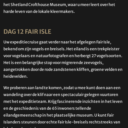
het Shetland Crofthouse Museum, waar u meer leert over het
harde leven van de lokale kleermakers.
DAG 12 FAIR ISLE
Uw expeditiecruise gaat verder naar het afgelegen Fair Isle,
bekend om zijn vogels en breisels. Het eiland is een trekpleister
voor vogelaars en natuurfotografen en herbergt 27 vogelsoorten.
Het is een belangrijke stop voor migrerende zeevogels,
aangetrokken door de rode zandstenen kliffen, groene velden en
heidevelden.
We proberen aan land te komen, zodat u mee kunt doen aan een
wandeling over de klif naar een spectaculair gelegen vuurtoren
met het expeditieteam. Krijg fascinerende inzichten in het leven
en de geschiedenis van de 65 inwoners tellende
eilandgemeenschap in het plaatselijke museum. U kunt Fair
Islanders steunen door echte Fair Isle-breisels rechtstreeks van