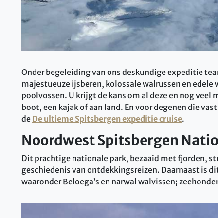
Onder begeleiding van ons deskundige expeditie team
majestueuze ijsberen, kolossale walrussen en edele 
poolvossen. U krijgt de kans om al deze en nog veel m
boot, een kajak of aan land. En voor degenen die vastbes
de
De ultieme Spitsbergen expeditie cruise
.
Noordwest Spitsbergen Natio
Dit prachtige nationale park, bezaaid met fjorden, 
geschiedenis van ontdekkingsreizen. Daarnaast is dit
waaronder Beloega’s en narwal walvissen; zeehonden