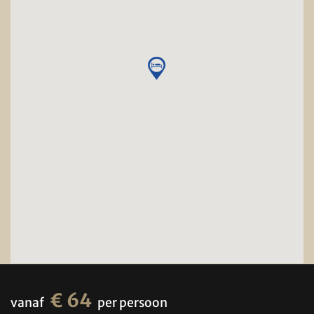
€ 64
vanaf
per persoon