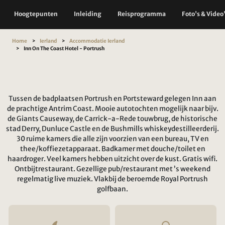
Hoogtepunten
Inleiding
Reisprogramma
Foto's & Video
Home
Ierland
Accommodatie Ierland
Inn On The Coast Hotel - Portrush
Tussen de badplaatsen Portrush en Portsteward gelegen Inn aan
de prachtige Antrim Coast. Mooie autotochten mogelijk naar bijv.
de Giants Causeway, de Carrick-a-Rede touwbrug, de historische
stad Derry, Dunluce Castle en de Bushmills whiskeydestilleerderij.
30 ruime kamers die alle zijn voorzien van een bureau, TV en
thee/koffiezetapparaat. Badkamer met douche/toilet en
haardroger. Veel kamers hebben uitzicht over de kust. Gratis wifi.
Ontbijtrestaurant. Gezellige pub/restaurant met ’s weekend
regelmatig live muziek. Vlakbij de beroemde Royal Portrush
golfbaan.