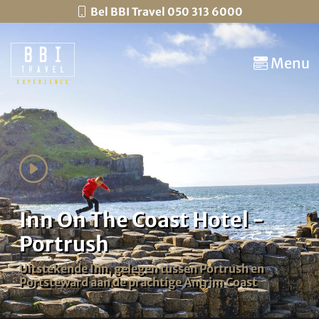
Bel BBI Travel 050 313 6000
Menu
Inn On The Coast Hotel -
Portrush
Uitstekende Inn, gelegen tussen Portrush en
Portsteward aan de prachtige Antrim Coast