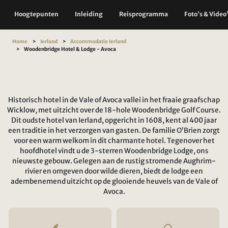
Hoogtepunten
Inleiding
Reisprogramma
Foto's & Video
Home
Ierland
Accommodatie Ierland
Woodenbridge Hotel & Lodge - Avoca
Historisch hotel in de Vale of Avoca vallei in het fraaie graafschap
Wicklow, met uitzicht over de 18-hole Woodenbridge Golf Course.
Dit oudste hotel van Ierland, opgericht in 1608, kent al 400 jaar
een traditie in het verzorgen van gasten. De familie O’Brien zorgt
voor een warm welkom in dit charmante hotel. Tegenover het
hoofdhotel vindt u de 3-sterren Woodenbridge Lodge, ons
nieuwste gebouw. ​​Gelegen aan de rustig stromende Aughrim-
rivier en omgeven door wilde dieren, biedt de lodge een
adembenemend uitzicht op de glooiende heuvels van de Vale of
Avoca.