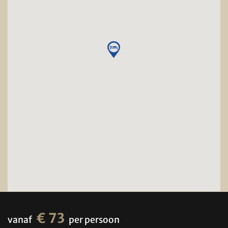
€ 73
vanaf
per persoon