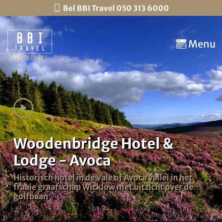
Bel BBI Travel 050 313 6000
Menu
Woodenbridge Hotel &
Lodge - Avoca
Historisch hotel in de Vale of Avoca vallei in het
fraaie graafschap Wicklow met uitzicht over de
golfbaan