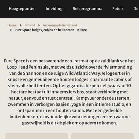
Hoogtepunten
Inleiding
Reisprogramma
Foto's
Det
Home
Ierland
Accommodatie Ierland
Pure Space lodges, cabins en bell tenten - Kilkee
Pure Space is een betoverende eco-retreat op de zuidflank van het
Loop Head Peninsula, met weids uitzicht over de riviermonding
van de Shannon en de ruige Wild Atlantic Way. Je logeert er in
knusse en gemeubileerde houten lodges, charmante cabins of
sfeervolle bell tenten. Op het gigantische perceel, waarvan 10
hectare bestaat uit inheems Iers bos, staat verbinding met
natuur, eenvoud en rust centraal. Kampvuur onder de sterren,
zwemmen in verborgen baaien, yoga in een intieme studio, en
ontspannen in een houten sauna. Met een gedeelde
buitenkeuken, ecovriendelijke voorzieningen en een warme
gastvrijheid is dit dé plek om op adem te komen.