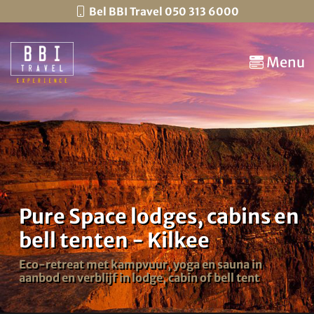
Bel BBI Travel 050 313 6000
Menu
Pure Space lodges, cabins en
bell tenten - Kilkee
Eco-retreat met kampvuur, yoga en sauna in
aanbod en verblijf in lodge, cabin of bell tent