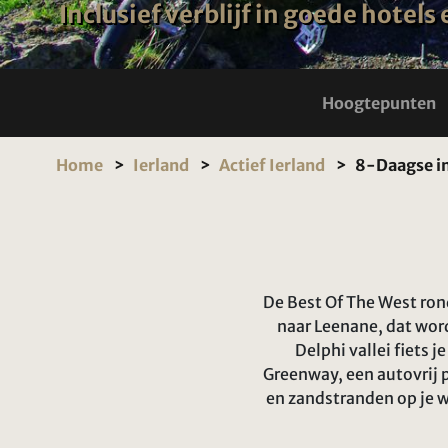
Inclusief verblijf in goede hotel
Hoogtepunten
Home
Ierland
Actief Ierland
8-Daagse in
De Best Of The West rond
naar Leenane, dat word
Delphi vallei fiets 
Greenway, een autovrij pa
en zandstranden op je w