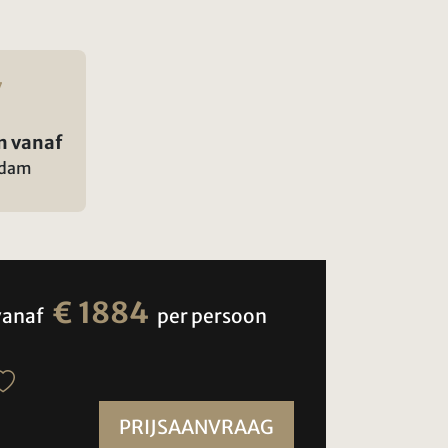
n vanaf
rdam
€ 1884
vanaf
per persoon
PRIJSAANVRAAG