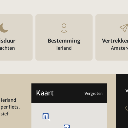
isduur
Bestemming
Vertrekke
nachten
Ierland
Amste
Kaart
Vergroten
-Ierland
per fiets.
usief