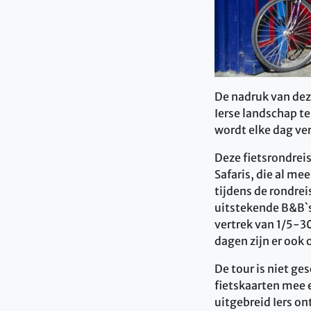
De nadruk van deze
Ierse landschap te
wordt elke dag ve
Deze fietsrondreis
Safaris, die al mee
tijdens de rondrei
uitstekende B&B`s 
vertrek van 1/5-3
dagen zijn er ook 
De tour is niet ge
fietskaarten mee e
uitgebreid Iers on