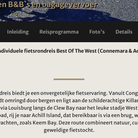
s en B&B`s en bagagevervoer
Inleiding
Reisprogramma
Foto's
Details
dividuele fietsrondreis Best Of The West (Connemara & Ach
reis biedt je een onvergetelijke fietservaring. Vanuit Con
t omringd door bergen en ligt aan de schilderachtige Killary
je via Louisburg langs de Clew Bay naar het leuke stadje Wes
d, rij je naar Achill Island, dat bereikbaar is via een brug, 
achten, zoals Keem Bay. Deze route combineert natuur, cu
geweldige fietstocht.