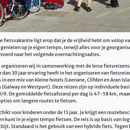
 fietsvakantie ligt erop dat je de vrijheid hebt om volop v
 genieten op je eigen tempo, terwijl alles voor je georganis
rvoerd naar het volgende overnachtingsadres.
 organiseren wij in samenwerking met de Ierse fietsreizens
r dan 30 jaar ervaring heeft in het organiseren van fietsreiz
s in een mix van kleine hotels (Leenane, Clifden en Aran Isl
(Galway en Westport). Deze reizen zijn op individuele basi
0/9. De gemiddelde fietsafstand per dag is 47-58 km, ma
opties om langere routes te fietsen.
schikt voor kinderen onder de 13 jaar. Je krijgt een routebesc
n kunt in je eigen tempo fietsen. De reis is op basis van log
tbijt. Standaard is het gebruik van een hybride fiets. Tegen