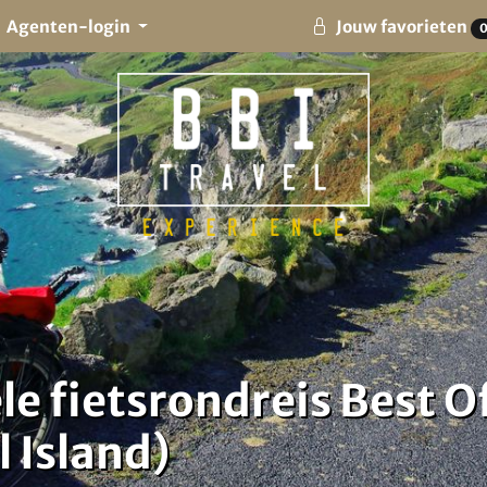
Agenten-login
Jouw favorieten
e fietsrondreis Best O
 Island)