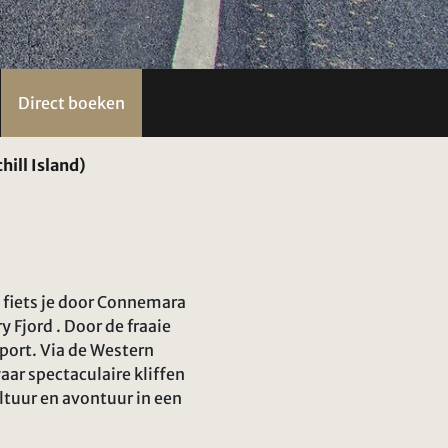
Direct boeken
ill Island)
g fiets je door Connemara
 Fjord . Door de fraaie
tport. Via de Western
waar spectaculaire kliffen
ltuur en avontuur in een