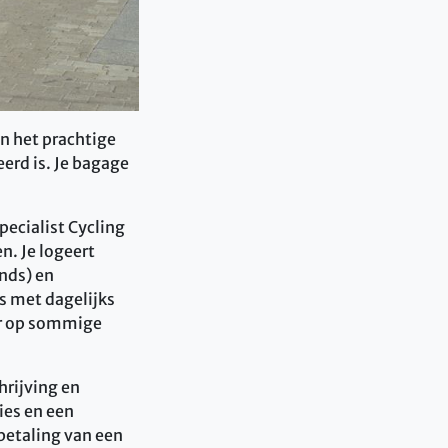
an het prachtige
eerd is. Je bagage
pecialist Cycling
en. Je logeert
ands) en
s met dagelijks
ar op sommige
hrijving en
ies en een
 betaling van een