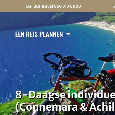
Bel BBI Travel 050 313 6000
EEN REIS PLANNEN
8-Daagse individuel
(Connemara & Achill