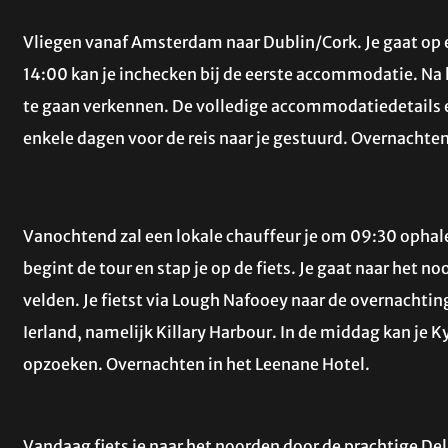
Vliegen vanaf Amsterdam naar Dublin/Cork. Je gaat op 
14:00 kan je inchecken bij de eerste accommodatie. Na 
te gaan verkennen. De volledige accommodatiedetails 
enkele dagen voor de reis naar je gestuurd. Overnachten
Vanochtend zal een lokale chauffeur je om 09:30 ophalen
begint de tour en stap je op de fiets. Je gaat naar het 
velden. Je fietst via Lough Nafooey naar de overnachting
Ierland, namelijk Killary Harbour. In de middag kan je
opzoeken. Overnachten in het Leenane Hotel.
Vandaag fiets je naar het noorden door de prachtige De