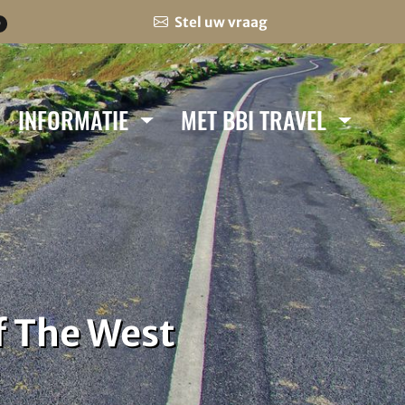
Stel uw vraag
0
INFORMATIE
MET BBI TRAVEL
f The West