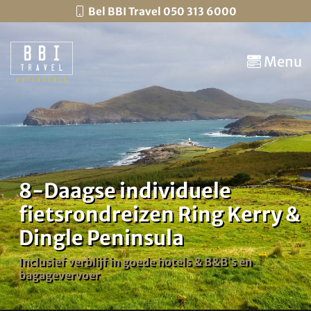
Bel BBI Travel 050 313 6000
Menu
8-Daagse individuele
fietsrondreizen Ring Kerry &
Dingle Peninsula
Inclusief verblijf in goede hotels & B&B`s en
bagagevervoer