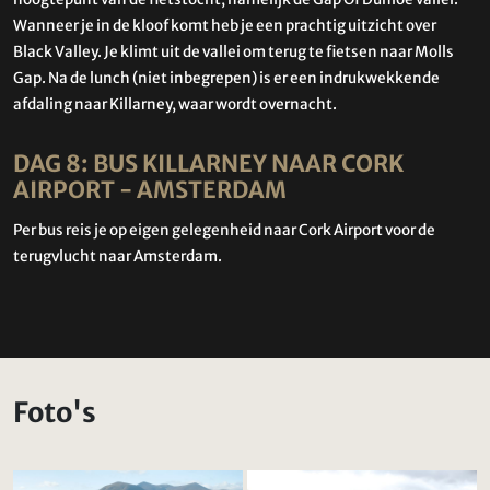
Wanneer je in de kloof komt heb je een prachtig uitzicht over
Black Valley. Je klimt uit de vallei om terug te fietsen naar Molls
Gap. Na de lunch (niet inbegrepen) is er een indrukwekkende
afdaling naar Killarney, waar wordt overnacht.
DAG 8: BUS KILLARNEY NAAR CORK
AIRPORT - AMSTERDAM
Per bus reis je op eigen gelegenheid naar Cork Airport voor de
terugvlucht naar Amsterdam.
Foto's