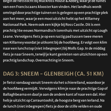
Begin de fietstocht bij Muckross House & Abbey, waar je de ruines
van een Franciscaans klooster kan vinden. Het landhuis wordt
omringd door prachtige tuinen en is gelegen op een prachtige plek
aan het meer, waar je een mooi uitzicht hebt op het Killarney
Nationaal Park. Neem ook een kijkje bij Ross Castle. Dit is een
prachtig 16e eeuws Normandisch torenhuis met uitzicht op Lough
Leane. Vervolgens fiets je op een rustig pad tussen twee meren
van Killarney voordat je uitkomt bij de hoofdweg. Er volgt een klim
naar een lunchstop (niet inbegrepen) bij Molls Gap. In de middag
fiets je naar Sneem, terwijl je kunt genieten van uitzichten op een
prachtig landschap. Overnachting in Sneem.
DAG 3: SNEEM - GLENBEIGH (CA. 51 KM)
Je fietst vandaag vanuit Sneem via het schiereiland, waardoor je
de hoofdweg vermijdt. Vervolgens klim je naar de prachtige Gap of
Ballaghbearna en daal je aan de andere kant af naar een dal. Hier
heb je uitzicht op Carrauntoohil, de hoogste berg van Ierland. Na
de lunch (niet inbegrepen) fiets je door de stille velden en oude