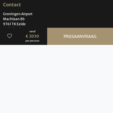
Contact
Groningen Airport
Machlaan 8b
9761 TK Eelde
Nederland
vanaf
€ 2030
PRIJSAANVRAAG
Contact
per persoon
Over BBI Travel
Wie zijn wij?
Contact
Privacybeleid
Cookiebeleid
ANVR Reisvoorwaarden, SGR, disclaimer &
copyright
Vacatures
Brochures