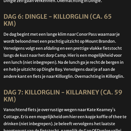
Dingle zelf gaan verkennen. Overnachting in Dingle.
DAG 6: DINGLE - KILLORGLIN (CA. 65
KM)
De dag begint met een lange klim naar Conor Pass waarnaar je
wordt beloond met een prachtig uitzicht op Mount Brandon.
Vervolgens volgt een afdaling en een prettige vlakke fietstocht
langs de kust naar het dorp Camp. Hier is een mogelijkheid voor
een lunch (niet inbegrepen). Na de lunch ga je recht de bergen in
en heb je uitzicht op Dingle Bay. Vervolgens daal je af aan de
andere kant en fiets je naar Killorglin. Overnachting in Killorglin.
DAG 7: KILLORGLIN - KILLARNEY (CA. 59
KM)
Vanochtend fiets je over rustige wegen naar Kate Kearney`s
Cottage. Er is een mogelijkheid om hier een kopje koffie of thee te
drinken (niet inbegrepen). Je beleeft vervolgens het laatste
hoogtepunt van de fietstocht, namelijk de Gap Of Dunloe vallei.