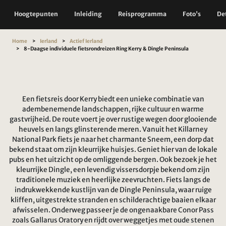
Hoogtepunten
Inleiding
Reisprogramma
Foto's
Det
Home
Ierland
Actief Ierland
8-Daagse individuele fietsrondreizen Ring Kerry & Dingle Peninsula
Een fietsreis door Kerry biedt een unieke combinatie van
adembenemende landschappen, rijke cultuur en warme
gastvrijheid. De route voert je over rustige wegen door glooiende
heuvels en langs glinsterende meren. Vanuit het Killarney
National Park fiets je naar het charmante Sneem, een dorp dat
bekend staat om zijn kleurrijke huisjes. Geniet hier van de lokale
pubs en het uitzicht op de omliggende bergen. Ook bezoek je het
kleurrijke Dingle, een levendig vissersdorpje bekend om zijn
traditionele muziek en heerlijke zeevruchten. Fiets langs de
indrukwekkende kustlijn van de Dingle Peninsula, waar ruige
kliffen, uitgestrekte stranden en schilderachtige baaien elkaar
afwisselen. Onderweg passeer je de ongenaakbare Conor Pass
zoals Gallarus Oratory en rijdt over weggetjes met oude stenen