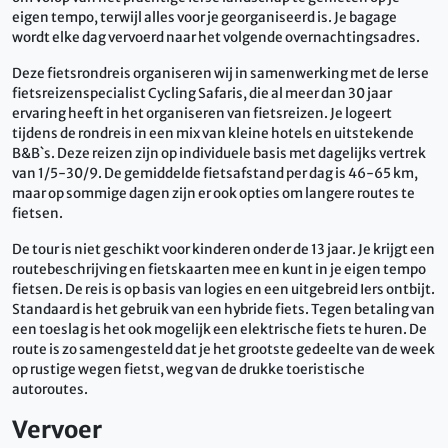
eigen tempo, terwijl alles voor je georganiseerd is. Je bagage
wordt elke dag vervoerd naar het volgende overnachtingsadres.
Deze fietsrondreis organiseren wij in samenwerking met de Ierse
fietsreizenspecialist Cycling Safaris, die al meer dan 30 jaar
ervaring heeft in het organiseren van fietsreizen. Je logeert
tijdens de rondreis in een mix van kleine hotels en uitstekende
B&B`s. Deze reizen zijn op individuele basis met dagelijks vertrek
van 1/5-30/9. De gemiddelde fietsafstand per dag is 46-65 km,
maar op sommige dagen zijn er ook opties om langere routes te
fietsen.
De tour is niet geschikt voor kinderen onder de 13 jaar. Je krijgt een
routebeschrijving en fietskaarten mee en kunt in je eigen tempo
fietsen. De reis is op basis van logies en een uitgebreid Iers ontbijt.
Standaard is het gebruik van een hybride fiets. Tegen betaling van
een toeslag is het ook mogelijk een elektrische fiets te huren. De
route is zo samengesteld dat je het grootste gedeelte van de week
op rustige wegen fietst, weg van de drukke toeristische
autoroutes.
Vervoer