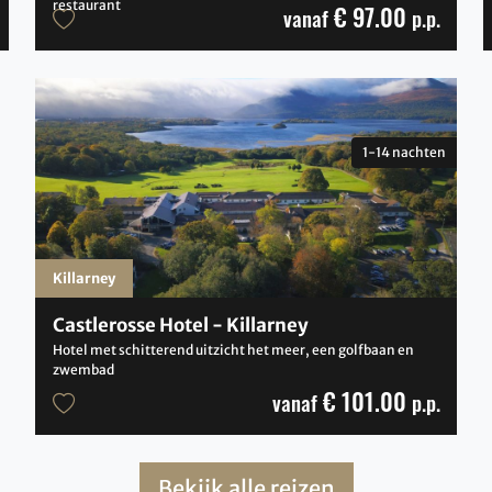
restaurant
€ 97.00
vanaf
p.p.
1-14 nachten
Killarney
Castlerosse Hotel - Killarney
Hotel met schitterend uitzicht het meer, een golfbaan en
zwembad
€ 101.00
vanaf
p.p.
Bekijk alle reizen