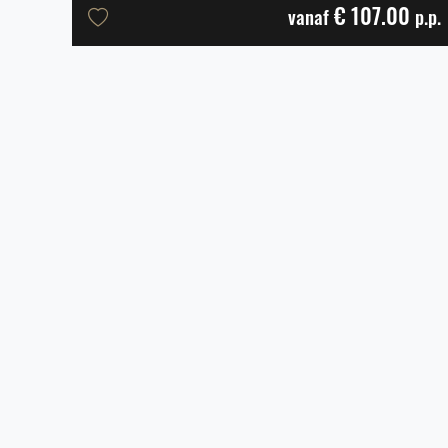
€ 107.00
vanaf
p.p.