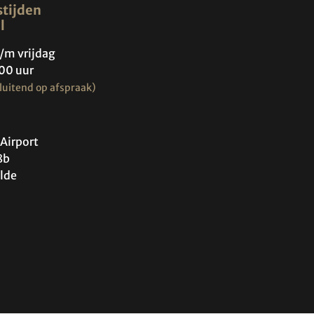
tijden
l
/m vrijdag
00 uur
luitend op afspraak)
Airport
8b
lde