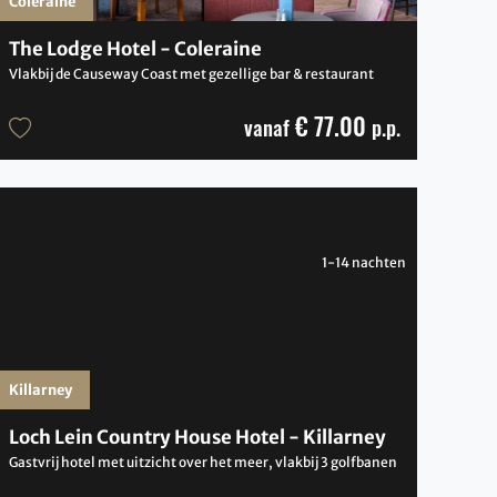
Coleraine
The Lodge Hotel - Coleraine
Vlakbij de Causeway Coast met gezellige bar & restaurant
€ 77.00
vanaf
p.p.
1-14 nachten
Killarney
Loch Lein Country House Hotel - Killarney
Gastvrij hotel met uitzicht over het meer, vlakbij 3 golfbanen