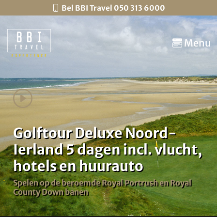
Bel BBI Travel 050 313 6000
Menu
Golftour Deluxe Noord-
Ierland 5 dagen incl. vlucht,
hotels en huurauto
Spelen op de beroemde Royal Portrush en Royal
County Down banen