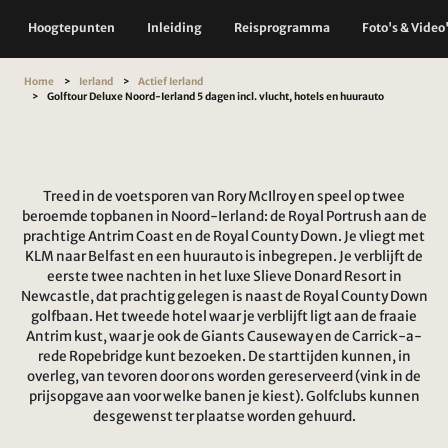
Hoogtepunten
Inleiding
Reisprogramma
Foto's & Video
Home
Ierland
Actief Ierland
Golftour Deluxe Noord-Ierland 5 dagen incl. vlucht, hotels en huurauto
Treed in de voetsporen van Rory McIlroy en speel op twee
beroemde topbanen in Noord-Ierland: de Royal Portrush aan de
prachtige Antrim Coast en de Royal County Down. Je vliegt met
KLM naar Belfast en een huurauto is inbegrepen. Je verblijft de
eerste twee nachten in het luxe Slieve Donard Resort in
Newcastle, dat prachtig gelegen is naast de Royal County Down
golfbaan. Het tweede hotel waar je verblijft ligt aan de fraaie
Antrim kust, waar je ook de Giants Causeway en de Carrick-a-
rede Ropebridge kunt bezoeken. De starttijden kunnen, in
overleg, van tevoren door ons worden gereserveerd (vink in de
prijsopgave aan voor welke banen je kiest). Golfclubs kunnen
desgewenst ter plaatse worden gehuurd.