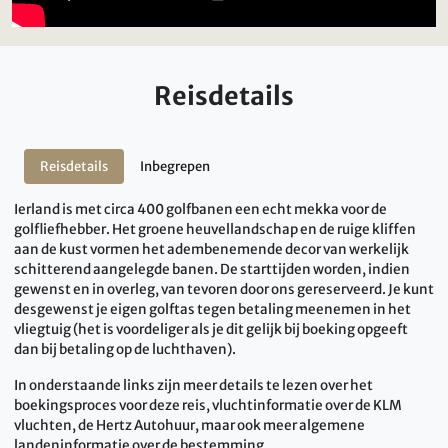
Reisdetails
Reisdetails
Inbegrepen
Ierland is met circa 400 golfbanen een echt mekka voor de
golfliefhebber. Het groene heuvellandschap en de ruige kliffen
aan de kust vormen het adembenemende decor van werkelijk
schitterend aangelegde banen. De starttijden worden, indien
gewenst en in overleg, van tevoren door ons gereserveerd. Je kunt
desgewenst je eigen golftas tegen betaling meenemen in het
vliegtuig (het is voordeliger als je dit gelijk bij boeking opgeeft
dan bij betaling op de luchthaven).
In onderstaande links zijn meer details te lezen over het
boekingsproces voor deze reis, vluchtinformatie over de KLM
vluchten, de Hertz Autohuur, maar ook meer algemene
landeninformatie over de bestemming.