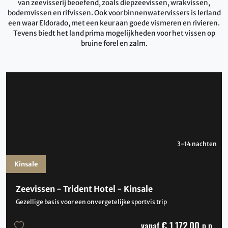
van zeevisserij beoefend, zoals diepzeevissen, wrakvissen,
bodemvissen en rifvissen. Ook voor binnenwatervissers is Ierland
een waar Eldorado, met een keur aan goede vismeren en rivieren.
Tevens biedt het land prima mogelijkheden voor het vissen op
bruine forel en zalm.
3-14 nachten
Kinsale
Zeevissen - Trident Hotel - Kinsale
Gezellige basis voor een onvergetelijke sportvis trip
€ 1,172.00
vanaf
p.p.