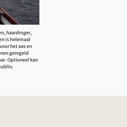
en, haardroger,
en is helemaal
voor het aas en
unnen geregeld
aar. Optioneel kan
Dublin.