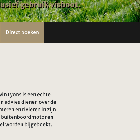
usief gebruik visboot.
Direct boeken
in Lyons is een echte
van advies dienen over de
eren en rivieren in zijn
et buitenboordmotor en
neel worden bijgeboekt.