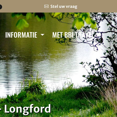
Stel uw vraag
0
INFORMATIE
MET BBI TRAVEL
- Longford