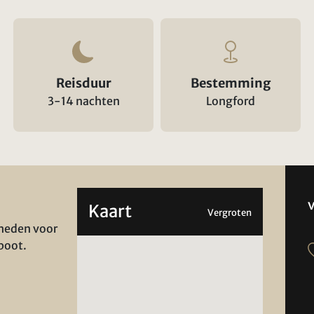
Reisduur
Bestemming
3-14 nachten
Longford
Kaart
Vergroten
kheden voor
boot.