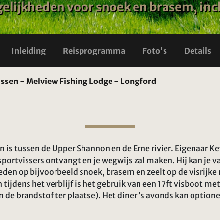
elijkheden voor snoek en brasem, incl
Inleiding
Reisprogramma
Foto's
Details
ssen - Melview Fishing Lodge - Longford
 is tussen de Upper Shannon en de Erne rivier. Eigenaar Kev
 sportvissers ontvangt en je wegwijs zal maken. Hij kan je 
en op bijvoorbeeld snoek, brasem en zeelt op de visrijke m
tijdens het verblijf is het gebruik van een 17ft visboot m
en de brandstof ter plaatse). Het diner ’s avonds kan optio