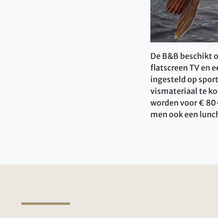
De B&B beschikt o
flatscreen TV en e
ingesteld op sport
vismateriaal te k
worden voor € 80-
men ook een lunch