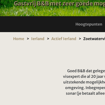
Gastvrij B&B met zeer goede mog
Hoogtepunten
Home
Ierland
Actief Ierland
Zoetwatervi
Goed B&B dat gelegen
visexpert die al 20 jaar
uitstekende mogelijkhed
omgeving. Inbegrepen 
sonar (je betaalt alle