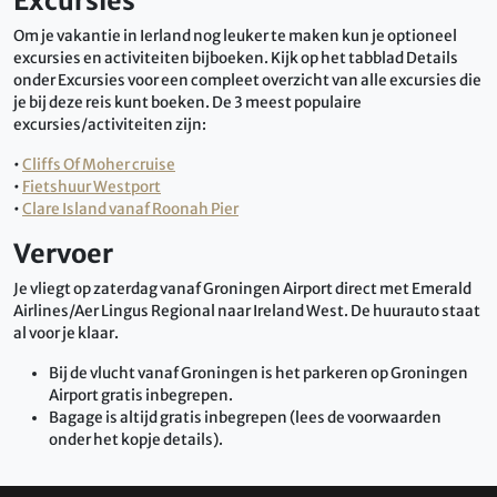
Excursies
Om je vakantie in Ierland nog leuker te maken kun je optioneel
excursies en activiteiten bijboeken. Kijk op het tabblad Details
onder Excursies voor een compleet overzicht van alle excursies die
je bij deze reis kunt boeken. De 3 meest populaire
excursies/activiteiten zijn:
•
Cliffs Of Moher cruise
•
Fietshuur Westport
•
Clare Island vanaf Roonah Pier
Vervoer
Je vliegt op zaterdag vanaf Groningen Airport direct met Emerald
Airlines/Aer Lingus Regional naar Ireland West. De huurauto staat
al voor je klaar.
Bij de vlucht vanaf Groningen is het parkeren op Groningen
Airport gratis inbegrepen.
Bagage is altijd gratis inbegrepen (lees de voorwaarden
onder het kopje details).