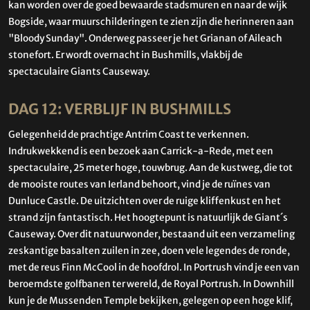
kan worden over de goed bewaarde stadsmuren en naar de wijk
Bogside, waar muurschilderingen te zien zijn die herinneren aan
"Bloody Sunday". Onderweg passeer je het Grianan of Aileach
stonefort. Er wordt overnacht in Bushmills, vlakbij de
spectaculaire Giants Causeway.
DAG 12: VERBLIJF IN BUSHMILLS
Gelegenheid de prachtige Antrim Coast te verkennen.
Indrukwekkend is een bezoek aan Carrick-a-Rede, met een
spectaculaire, 25 meter hoge, touwbrug. Aan de kustweg, die tot
de mooiste routes van Ierland behoort, vind je de ruïnes van
Dunluce Castle. De uitzichten over de ruige kliffenkust en het
strand zijn fantastisch. Het hoogtepunt is natuurlijk de Giant´s
Causeway. Over dit natuurwonder, bestaand uit een verzameling
zeskantige basalten zuilen in zee, doen vele legendes de ronde,
met de reus Finn McCool in de hoofdrol. In Portrush vind je een van
beroemdste golfbanen ter wereld, de Royal Portrush. In Downhill
kun je de Mussenden Temple bekijken, gelegen op een hoge klif,