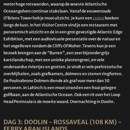
meter hoge rotswanden, waarop de woeste Atlantische
Oceaangolven continue stukslaan. Vanaf de eeuwenoude
O’Briens Tower heb je mooi uitzicht. Je kunt een
cruise
boeken
langs de kust. In het Visitor Centre vind je een restaurant met
panoramisch uitzicht en de in een grot gevestigde Atlantic Edge
Exhibition, met een audiovisuele presentatie over de natuur en
het vogelleven rondom de Cliffs Of Moher. Tevens kun je een
bezoek brengen aan de "Burren", een zeer bijzonder grijs
karstlandschap, met een unieke plantengroei, en vele
onderaardse riviertjes en grotten. Je vindt er vele prehistorische
overblijfselen, zoals grafkamers, dolmens en stenen ringforten.
De Poulnabrone Dolmen diende als graf voor meer dan 30
personen. In Lahinch is een mooi strand en een fraai gelegen
golfbaan, aan de Atlantische Oceaan. Ook een rit over het Loop
Head Peninsula is de moeite waard. Overnachting in Doolin.
DAG 3: DOOLIN - ROSSAVEAL (108 KM) -
FERRY ARAN ISLANDS