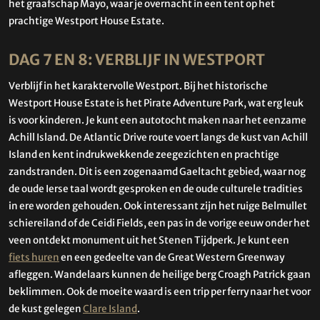
het graafschap Mayo, waar je overnacht in een tent op het
prachtige Westport House Estate.
DAG 7 EN 8: VERBLIJF IN WESTPORT
Verblijf in het karaktervolle Westport. Bij het historische
Westport House Estate is het Pirate Adventure Park, wat erg leuk
is voor kinderen. Je kunt een autotocht maken naar het eenzame
Achill Island. De Atlantic Drive route voert langs de kust van Achill
Island en kent indrukwekkende zeegezichten en prachtige
zandstranden. Dit is een zogenaamd Gaeltacht gebied, waar nog
de oude Ierse taal wordt gesproken en de oude culturele tradities
in ere worden gehouden. Ook interessant zijn het ruige Belmullet
schiereiland of de Ceidi Fields, een pas in de vorige eeuw onder het
veen ontdekt monument uit het Stenen Tijdperk. Je kunt een
fiets huren
en een gedeelte van de Great Western Greenway
afleggen. Wandelaars kunnen de heilige berg Croagh Patrick gaan
beklimmen. Ook de moeite waard is een trip per ferry naar het voor
de kust gelegen
Clare Island
.