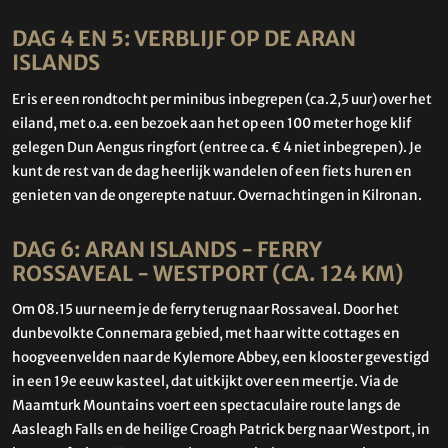
DAG 4 EN 5: VERBLIJF OP DE ARAN
ISLANDS
Er is er een rondtocht per minibus inbegrepen (ca.2,5 uur) over het
eiland, met o.a. een bezoek aan het op een 100 meter hoge klif
gelegen Dun Aengus ringfort (entree ca. € 4 niet inbegrepen). Je
kunt de rest van de dag heerlijk wandelen of een fiets huren en
genieten van de ongerepte natuur. Overnachtingen in Kilronan.
DAG 6: ARAN ISLANDS - FERRY
ROSSAVEAL - WESTPORT (CA. 124 KM)
Om 08.15 uur neem je de ferry terug naar Rossaveal. Door het
dunbevolkte Connemara gebied, met haar witte cottages en
hoogveenvelden naar de Kylemore Abbey, een klooster gevestigd
in een 19e eeuw kasteel, dat uitkijkt over een meertje. Via de
Maamturk Mountains voert een spectaculaire route langs de
Aasleagh Falls en de heilige Croagh Patrick berg naar Westport, in