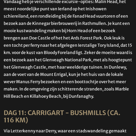
Vandaag heb je verschillende excursie-opties: Malin Head, het
meest noordelijke punt van Ierland op het Inishowen
schiereiland, een rondleiding bij de Fanad Head vuurtoren of een
bezoek aan de Kinnegar bierbrouwerij in Rathmullen. Je kunt een
mooie kustwandeling maken bij Horn Head of een bezoek
brengen aan Doe Castle of het het Ards Forest Park. Ook leuk is
een tocht per ferry naar het afgelegen Ierstalige Tory Island, dat 15
km. voor de kust van Bloody Foreland ligt. Zeker de moeite waard is
een bezoek aan het Glenveagh National Park, met als hoogtepunt
het Glenveagh Castle, met haar weelderige tuinen. In Dunlewy,
aan de voet van de Mount Errigal, kun je het huis van de lokale
wever Manus Ferry bezoeken en een boottochtje over het meer
maken. In de omgeving zijn schitterende stranden, zoals Marble
Hill Beach en Killahoey Beach, bij Dunfanaghy.
DAG 11: CARRIGART - BUSHMILLS (CA.
116 KM)
Via Letterkenny naar Derry, waar een stadswandeling gemaakt