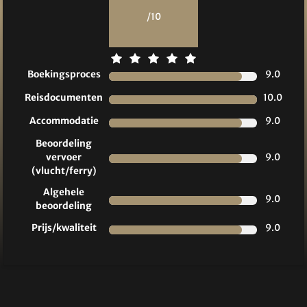
/10
Boekingsproces
9.0
Reisdocumenten
10.0
Accommodatie
9.0
Beoordeling
vervoer
9.0
(vlucht/ferry)
Algehele
9.0
beoordeling
Prijs/kwaliteit
9.0