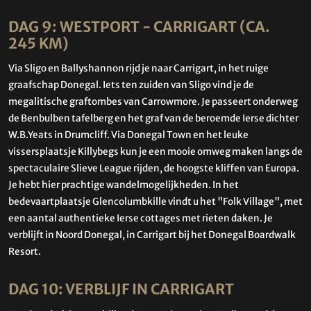
DAG 9: WESTPORT - CARRIGART (CA.
245 KM)
Via Sligo en Ballyshannon rijd je naar Carrigart, in het ruige
graafschap Donegal. Iets ten zuiden van Sligo vind je de
megalitische graftombes van Carrowmore. Je passeert onderweg
de Benbulben tafelberg en het graf van de beroemde Ierse dichter
W.B.Yeats in Drumcliff. Via Donegal Town en het leuke
vissersplaatsje Killybegs kun je een mooie omweg maken langs de
spectaculaire Slieve League rijden, de hoogste kliffen van Europa.
Je hebt hier prachtige wandelmogelijkheden. In het
bedevaartplaatsje Glencolumbkille vindt u het "Folk Village", met
een aantal authentieke Ierse cottages met rieten daken. Je
verblijft in Noord Donegal, in Carrigart bij het Donegal Boardwalk
Resort.
DAG 10: VERBLIJF IN CARRIGART