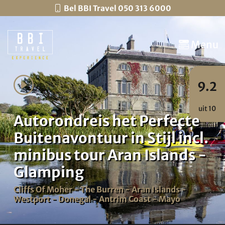
Bel BBI Travel 050 313 6000
Menu
9.2
uit 10
Autorondreis het Perfecte
Buitenavontuur in Stijl incl.
minibus tour Aran Islands -
Glamping
Cliffs Of Moher - The Burren - Aran Islands -
Westport - Donegal - Antrim Coast - Mayo