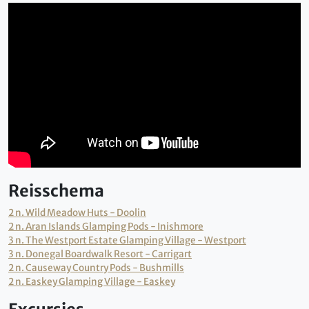
Reisschema
2 n. Wild Meadow Huts - Doolin
2 n. Aran Islands Glamping Pods - Inishmore
3 n. The Westport Estate Glamping Village - Westport
3 n. Donegal Boardwalk Resort - Carrigart
2 n. Causeway Country Pods - Bushmills
2 n. Easkey Glamping Village - Easkey