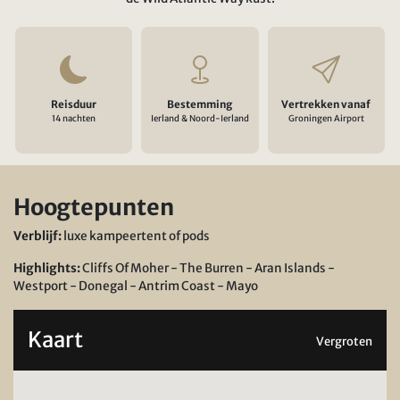
Reisduur
Bestemming
Vertrekken vanaf
14 nachten
Ierland & Noord-Ierland
Groningen Airport
Hoogtepunten
Verblijf:
luxe kampeertent of pods
Highlights:
Cliffs Of Moher - The Burren - Aran Islands -
Westport - Donegal - Antrim Coast - Mayo
Kaart
Vergroten