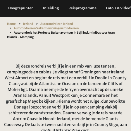
Hoogtepunten
Inleiding
Reisprogramma
Foto's & Video
Home
Ierland
Autorondreizen Ierland
Autorondreizen Vakantiewoningen rondreizen
Autorondreis het Perfecte Buitenavontuur in Stijl incl. minibus tour Aran
Islands - Glamping
Bij deze rondreis verblijf je in een mix van luxe tenten,
campingpods en cabins. Je vliegt vanaf Groningen naar Ireland
West Airport en begint de reis met een verblijf in Doolin in County
Clare, wat bij de Atlantische Oceaan en de beroemde Cliffs of
Moher ligt. Daarna neem je de ferry en overnacht op de unieke
Aran Islands. Vanuit Westport kun je Connemara en het
graafschap Mayo bekijken. Hierna wordt het ruige, dunbevolkte
Donegal bezocht en verblijf je in op een camping vlakbij
schitterende zandstranden. Daarna vervolg je de reis naar de
Antrim Coast in Noord-Ierland, met de beroemde Giants
Causeway. De laatste twee nachten verblijf je in County Sligo, aan
de Wild Atlantic Way kust.