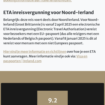
Boekingsinformatie BBI Travel Ierland reizen.
ETA inreisvergunning voor Noord-Ierland
Belangrijk: deze reis voert deels door Noord Ierland. Voor Noord-
Ierland (Groot Brittannie) is vanaf 2 april 2025 een electronische
ETA inreisvergunning (Electronic Travel Authorisation) vereist
voor bezoekers met een EU-paspoort (dus alle reizigers met een
Nederlands of Belgisch paspoort). Vanaf 8 januari 2025 is dit al
vereist voor mensen met een niet Europees paspoort.
Hier vind je meer informatie en richtlijnen
over hoe je een ETA
kunt aanvragen. Meer informatie vind je ook via:
Visa en
paspoorten | Ireland.com
Reviews
9.2