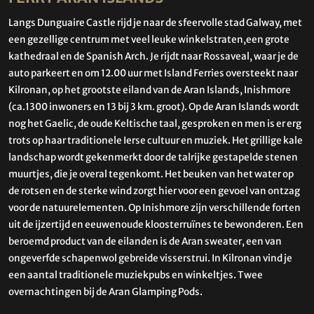
Langs Dunguaire Castle rijd je naar de sfeervolle stad Galway, met
een gezellige centrum met veel leuke winkelstraten,een grote
kathedraal en de Spanish Arch. Je rijdt naar Rossaveal, waar je de
auto parkeert en om 12.00 uur met Island Ferries oversteekt naar
Kilronan, op het grootste eiland van de Aran Islands, Inishmore
(ca.1300 inwoners en 13 bij 3 km. groot). Op de Aran Islands wordt
nog het Gaelic, de oude Keltische taal, gesproken en men is er erg
trots op haar traditionele Ierse cultuur en muziek. Het grillige kale
landschap wordt gekenmerkt door de talrijke gestapelde stenen
muurtjes, die je overal tegenkomt. Het beuken van het water op
de rotsen en de sterke wind zorgt hier voor een gevoel van ontzag
voor de natuurelementen. Op Inishmore zijn verschillende forten
uit de ijzertijd en eeuwenoude kloosterruïnes te bewonderen. Een
beroemd product van de eilanden is de Aran sweater, een van
ongeverfde schapenwol gebreide visserstrui. In Kilronan vind je
een aantal traditionele muziekpubs en winkeltjes. Twee
overnachtingen bij de Aran Glamping Pods.