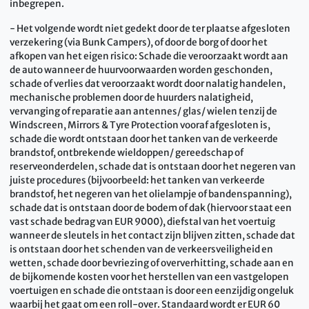
inbegrepen.
- Het volgende wordt niet gedekt door de ter plaatse afgesloten
verzekering (via Bunk Campers), of door de borg of door het
afkopen van het eigen risico: Schade die veroorzaakt wordt aan
de auto wanneer de huurvoorwaarden worden geschonden,
schade of verlies dat veroorzaakt wordt door nalatig handelen,
mechanische problemen door de huurders nalatigheid,
vervanging of reparatie aan antennes/ glas/ wielen tenzij de
Windscreen, Mirrors & Tyre Protection vooraf afgesloten is,
schade die wordt ontstaan door het tanken van de verkeerde
brandstof, ontbrekende wieldoppen/ gereedschap of
reserveonderdelen, schade dat is ontstaan door het negeren van
juiste procedures (bijvoorbeeld: het tanken van verkeerde
brandstof, het negeren van het olielampje of bandenspanning),
schade dat is ontstaan door de bodem of dak (hiervoor staat een
vast schade bedrag van EUR 9000), diefstal van het voertuig
wanneer de sleutels in het contact zijn blijven zitten, schade dat
is ontstaan door het schenden van de verkeersveiligheid en
wetten, schade door bevriezing of oververhitting, schade aan en
de bijkomende kosten voor het herstellen van een vastgelopen
voertuigen en schade die ontstaan is door een eenzijdig ongeluk
waarbij het gaat om een roll-over. Standaard wordt er EUR 60