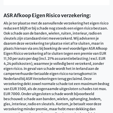
ASR Afkoop Eigen Risico verzekering:
Als je ter plaatse met de aanvullende verzekering het eigen risico
reduceert blijft er bij schade nog steeds een eigen risico bestaan.
Ook schade aan de banden, wielen, ruiten, interieur, radio en
sleutels zijn standaard niet meeverzekerd. Wij adviseren je
daarom deze verzekering ter plaatse niet af te sluiten, maar in
plaats hiervan via ons bij boeking de veel voordeliger ASR Afkoop
Eigen Risico verzekering af te sluiten tegen een premie van EUR
11,50 per auto per dag (incl. 21% assurantiebelasting / excl. EUR
4,24 poliskosten), waarmee je volledig bent verzekerd, zonder
eigen risico. In geval van schade wordt het in Ierland aan de
camperverhuurder betaalde eigen risico na terugkomst in
Nederland bij ASR Verzekeringen terug geclaimd. Deze
verzekering dekt zowel normale schade tot een maximum bedrag
van EUR 3500, als de zogenaamde uitgesloten schades tot max.
EUR 7000. Onder uitgesloten schade wordt bijvoorbeeld
beschouwd: schade aan banden, wielen, ophanging, bodem,
glas, interieur, radio en sleutels. Kortom, je betaalt voor deze
verzekering minder premie, maar hebt meer dekking dan