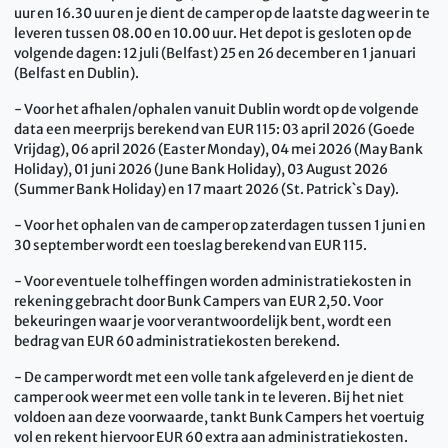
uur en 16.30 uur en je dient de camper op de laatste dag weer in te
leveren tussen 08.00 en 10.00 uur. Het depot is gesloten op de
volgende dagen: 12 juli (Belfast) 25 en 26 december en 1 januari
(Belfast en Dublin).
- Voor het afhalen/ophalen vanuit Dublin wordt op de volgende
data een meerprijs berekend van EUR 115: 03 april 2026 (Goede
Vrijdag), 06 april 2026 (Easter Monday), 04 mei 2026 (May Bank
Holiday), 01 juni 2026 (June Bank Holiday), 03 August 2026
(Summer Bank Holiday) en 17 maart 2026 (St. Patrick`s Day).
- Voor het ophalen van de camper op zaterdagen tussen 1 juni en
30 september wordt een toeslag berekend van EUR 115.
- Voor eventuele tolheffingen worden administratiekosten in
rekening gebracht door Bunk Campers van EUR 2,50. Voor
bekeuringen waar je voor verantwoordelijk bent, wordt een
bedrag van EUR 60 administratiekosten berekend.
- De camper wordt met een volle tank afgeleverd en je dient de
camper ook weer met een volle tank in te leveren. Bij het niet
voldoen aan deze voorwaarde, tankt Bunk Campers het voertuig
vol en rekent hiervoor EUR 60 extra aan administratiekosten.