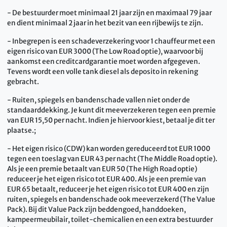
- De bestuurder moet minimaal 21 jaar zijn en maximaal 79 jaar
en dient minimaal 2 jaar in het bezit van een rijbewijs te zijn.
- Inbegrepen is een schadeverzekering voor 1 chauffeur met een
eigen risico van EUR 3000 (The Low Road optie), waarvoor bij
aankomst een creditcardgarantie moet worden afgegeven.
Tevens wordt een volle tank diesel als deposito in rekening
gebracht.
- Ruiten, spiegels en bandenschade vallen niet onder de
standaarddekking. Je kunt dit meeverzekeren tegen een premie
van EUR 15,50 per nacht. Indien je hiervoor kiest, betaal je dit ter
plaatse.;
- Het eigen risico (CDW) kan worden gereduceerd tot EUR 1000
tegen een toeslag van EUR 43 per nacht (The Middle Road optie).
Als je een premie betaalt van EUR 50 (The High Road optie)
reduceer je het eigen risico tot EUR 400. Als je een premie van
EUR 65 betaalt, reduceer je het eigen risico tot EUR 400 en zijn
ruiten, spiegels en bandenschade ook meeverzekerd (The Value
Pack). Bij dit Value Pack zijn beddengoed, handdoeken,
kampeermeubilair, toilet-chemicalien en een extra bestuurder