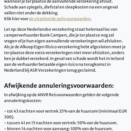
wanneer je ter plaatse de aanvullende verzekering afsluit.
Schade aan spiegels, diefstal en sleepkosten na een ongeval
vallen niet onder de dekking.
Klik hier voor
de uitgebreide polisvoorwaarden
.
Let op: deze Nederlandse verzekering staat helemaal los van
camperverhuurder Bunk Campers, die je ter plaatse nog zal
vragen of je hun eigen aanvullende verzekeringen wil afsluiten.
Als je de Afkoop Eigen Risico verzekering hebt afgesloten moet je
ter plaatse deze extra verzekeringen niet meer afsluiten, anders
ben je dubbel verzekerd. In geval van schade wordt het in Ierland
aan de verhuurder betaalde eigen risico na terugkomst in
Nederland bij ASR Verzekeringen terug geclaimd.
Afwijkende annuleringsvoorwaarden:
In afwijking op de ANVR Reisvoorwaarden gelden de volgende
annuleringskosten:
- tot 43 nachten voor vertrek 25% van de huursom (minimaal EUR
300).
- tussen 41 en 15 nachten voor vertrek: 50% van de huursom.
- binnen 14 nachten voor aanvang: 100% van de huursom.