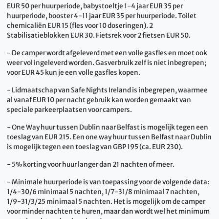
EUR 50 per huurperiode, babystoeltje 1-4 jaar EUR 35 per
huurperiode, booster 4-11 jaar EUR 35 per huurperiode. Toilet
chemicaliën EUR 15 (fles voor 10 doseringen). 2
Stabilisatieblokken EUR 30. Fietsrek voor 2 fietsen EUR 50.
- De camper wordt afgeleverd met een volle gasfles en moet ook
weer vol ingeleverd worden. Gasverbruik zelf is niet inbegrepen;
voor EUR 45 kun je een volle gasfles kopen.
- Lidmaatschap van Safe Nights Ireland is inbegrepen, waarmee
al vanaf EUR 10 per nacht gebruik kan worden gemaakt van
speciale parkeerplaatsen voor campers.
- One Way huur tussen Dublin naar Belfast is mogelijk tegen een
toeslag van EUR 215. Een one way huur tussen Belfast naar Dublin
is mogelijk tegen een toeslag van GBP 195 (ca. EUR 230).
- 5% korting voor huur langer dan 21 nachten of meer.
- Minimale huurperiode is van toepassing voor de volgende data:
1/4-30/6 minimaal 5 nachten, 1/7-31/8 minimaal 7 nachten,
1/9-31/3/25 minimaal 5 nachten. Het is mogelijk om de camper
voor minder nachten te huren, maar dan wordt wel het minimum