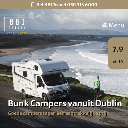
Bel BBI Travel 050 313 6000
Menu
7.9
uit 10
Bunk Campers vanuit Dublin
Goede campers tegen een aantrekkelijke prijs