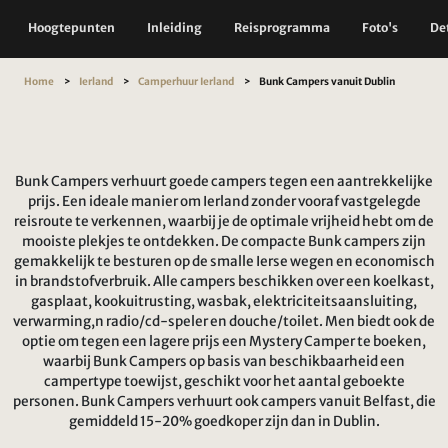
Hoogtepunten
Inleiding
Reisprogramma
Foto's
Det
Home
Ierland
Camperhuur Ierland
Bunk Campers vanuit Dublin
Bunk Campers verhuurt goede campers tegen een aantrekkelijke
prijs. Een ideale manier om Ierland zonder vooraf vastgelegde
reisroute te verkennen, waarbij je de optimale vrijheid hebt om de
mooiste plekjes te ontdekken. De compacte Bunk campers zijn
gemakkelijk te besturen op de smalle Ierse wegen en economisch
in brandstofverbruik. Alle campers beschikken over een koelkast,
gasplaat, kookuitrusting, wasbak, elektriciteitsaansluiting,
verwarming,n radio/cd-speler en douche/toilet. Men biedt ook de
optie om tegen een lagere prijs een Mystery Camper te boeken,
waarbij Bunk Campers op basis van beschikbaarheid een
campertype toewijst, geschikt voor het aantal geboekte
personen. Bunk Campers verhuurt ook campers vanuit Belfast, die
gemiddeld 15-20% goedkoper zijn dan in Dublin.