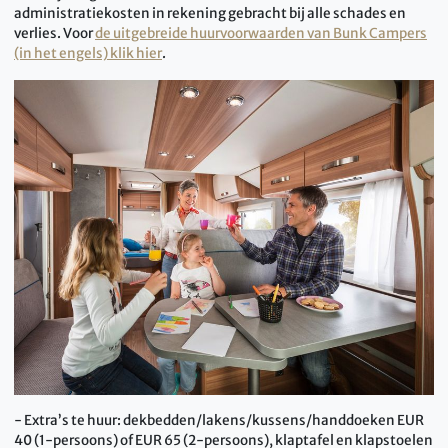
administratiekosten in rekening gebracht bij alle schades en
verlies. Voor
de uitgebreide huurvoorwaarden van Bunk Campers
(in het engels) klik hier
.
- Extra’s te huur: dekbedden/lakens/kussens/handdoeken EUR
40 (1-persoons) of EUR 65 (2-persoons), klaptafel en klapstoelen