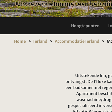
Uitstekende Inn met een befaamd
Hoogtepunten
I
Home
Ierland
Accommodatie Ierland
Mo
Uitstekende Inn, ge
ontvangst. De 11 luxe ka
een badkamer met regendo
Apartment beschik
wasmachine/droger
gespecialiseerd in vers
Atlantic Way en is e