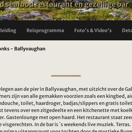
 seafood restaurant en gezellige bar
nleiding
Reisprogramma
Foto's & Video's
Deta
nks - Ballyvaughan
legen aan de pier in Ballyvaughan, met uitzicht over de Ga
mers zijn van alle gemakken voorzien zoals een kingbed, airc
uche, toilet, haardroger, badjas/slippers en gratis toile
t tevens over een zitgedeelte en een kitchenette met koel
. Gastenlounge met open haard. Het restaurant staat zeer
e visgerechten. In de bar is `s weekends live muziek. Terras
en prima uitgangspunt voor tochten door de mystieke Burren