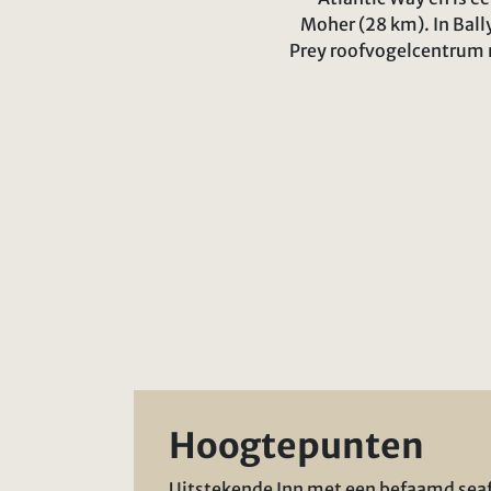
Moher (28 km). In Ball
Prey roofvogelcentrum m
Hoogtepunten
Uitstekende Inn met een befaamd sea