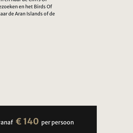
ezoeken en het Birds Of
ar de Aran Islands of de
€ 140
vanaf
per persoon