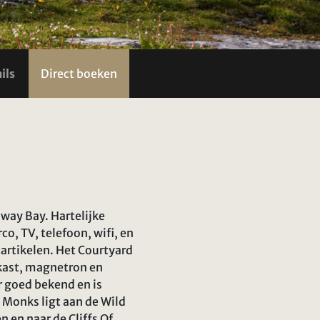
ils
Direct boeken
lway Bay. Hartelijke
o, TV, telefoon, wifi, en
tartikelen. Het Courtyard
kast, magnetron en
 goed bekend en is
. Monks ligt aan de Wild
 en naar de Cliffs Of