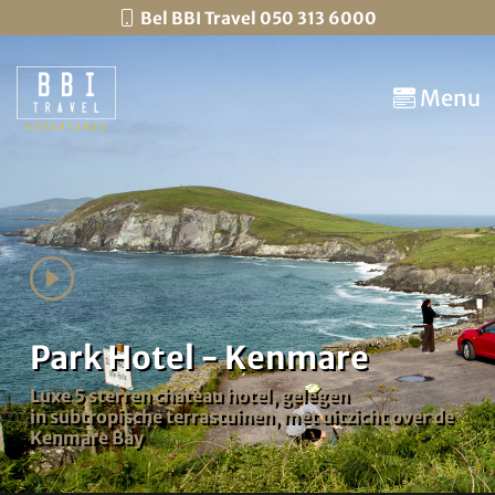
Bel BBI Travel 050 313 6000
Menu
Park Hotel - Kenmare
Luxe 5 sterren chateau hotel, gelegen
in subtropische terrastuinen, met uitzicht over de
Kenmare Bay