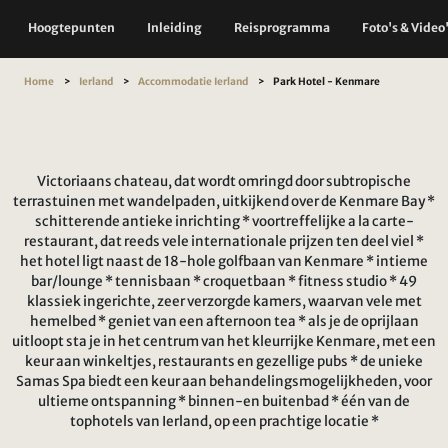
Hoogtepunten
Inleiding
Reisprogramma
Foto's & Video
Home
Ierland
Accommodatie Ierland
Park Hotel - Kenmare
Victoriaans chateau, dat wordt omringd door subtropische
terrastuinen met wandelpaden, uitkijkend over de Kenmare Bay *
schitterende antieke inrichting * voortreffelijke a la carte-
restaurant, dat reeds vele internationale prijzen ten deel viel *
het hotel ligt naast de 18-hole golfbaan van Kenmare * intieme
bar/lounge * tennisbaan * croquetbaan * fitness studio * 49
klassiek ingerichte, zeer verzorgde kamers, waarvan vele met
hemelbed * geniet van een afternoon tea * als je de oprijlaan
uitloopt sta je in het centrum van het kleurrijke Kenmare, met een
keur aan winkeltjes, restaurants en gezellige pubs * de unieke
Samas Spa biedt een keur aan behandelingsmogelijkheden, voor
ultieme ontspanning * binnen-en buitenbad * één van de
tophotels van Ierland, op een prachtige locatie *